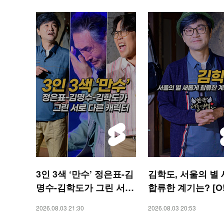
3인 3색 ‘만수’ 정은표-김
김학도, 서울의 별
명수-김학도가 그린 서로
합류한 계기는? [O!
다른 캐릭터 [O! STAR
R 숏폼]
2026.08.03 21:30
2026.08.03 20:53
숏폼]