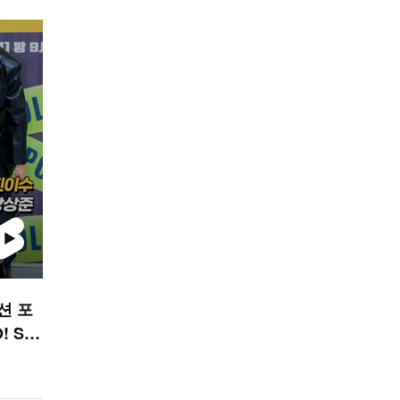
션 포
 ST