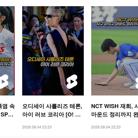
폭염 속
오디세이 샤를리즈 테론,
NCT WISH 재희,
 SPO
아이 러브 코리아 [O! ST
마운드 정리까지 
AR 숏폼]
[O! SPORTS 숏폼]
2026.08.04 23:23
2026.08.04 22:20