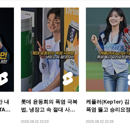
만 내
롯데 윤동희의 폭염 극복
케플러(Kep1er) 
TAR
법, 냉장고 속 절대 사수
폭염 뚫고 승리요정
[O! SPORTS 숏폼]
시구 [O! SPORTS
2026.08.02 23:03
2026.08.02 22:36