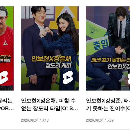
날리는
안보현X정은채, 피할 수
안보현X강상준, 패
PORT
없는 잡도리 타임[O! ST
기 못하는 진이수[O!
AR 숏폼]
AR 숏폼]
2026.08.04 16:13
2026.08.04 15:39