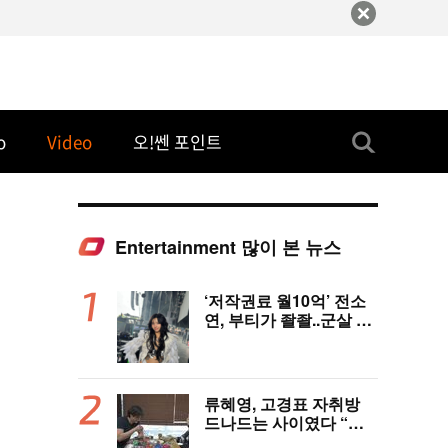
o
Video
오!쎈 포인트
Entertainment 많이 본 뉴스
‘저작권료 월10억’ 전소
연, 부티가 좔좔..군살 제
로 복근까지!
류혜영, 고경표 자취방
드나드는 사이였다 “부
모님 마주치고 깜짝 놀