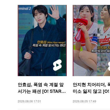
안효섭, 폭염 속 계절 앞
안지현 치어리더, 
서가는 패션 [O! STAR
미소 잃지 않고 [O!
숏폼]
RTS 숏폼]
2026.08.06 17:01
2026.08.05 17:49