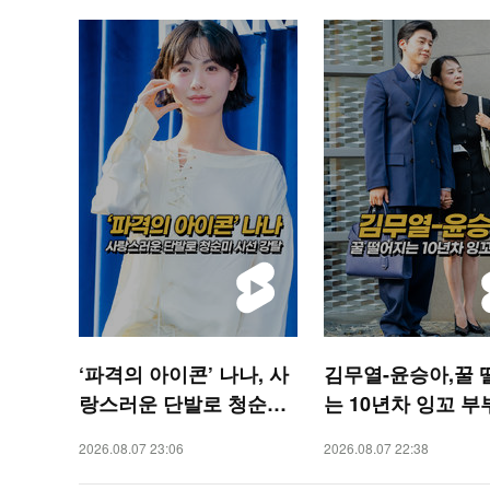
‘파격의 아이콘’ 나나, 사
김무열-윤승아,꿀 
랑스러운 단발로 청순미
는 10년차 잉꼬 부부
시선 강탈 [O! STAR 숏
STAR 숏폼]
2026.08.07 23:06
2026.08.07 22:38
폼]