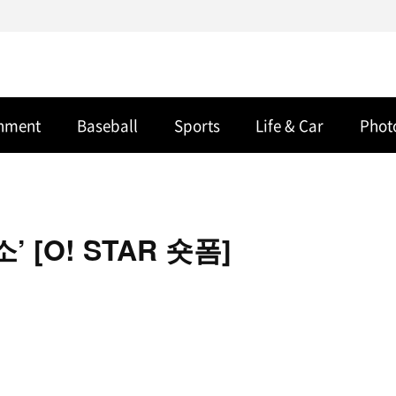
inment
Baseball
Sports
Life & Car
Phot
 [O! STAR 숏폼]