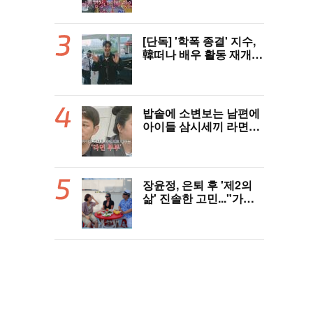
라”(나혼자산다)
[단독] '학폭 종결' 지수,
韓떠나 배우 활동 재개
"영어 공부 열심히 했다..
필리핀서 많이 배워"(인
터뷰)
밥솥에 소변보는 남편에
아이들 삼시세끼 라면…
충격 ‘라면부부’(‘이숙캠’)
장윤정, 은퇴 후 '제2의
삶' 진솔한 고민..."가수
그만두면 뭘로 살까" ('장
공장장윤정')