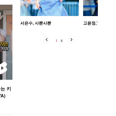
서은수, 사뿐사뿐
고윤정,'탄성을 자
1
/
4
는 키
YA)