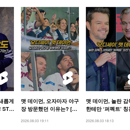
 새롭게
맷 데이먼, 오자마자 야구
맷 데이먼, 놀란 감
 STA
장 방문했던 이유는? [O!
한테만 ‘퍼펙트’ 칭
STAR 숏폼]
해줘 [O! STAR 숏
2026.08.03 19:11
2026.08.03 18:13