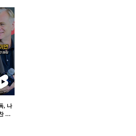
독, 나
찬 안
폼]