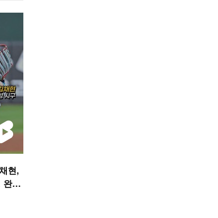
김채현,
 완성
 숏폼]