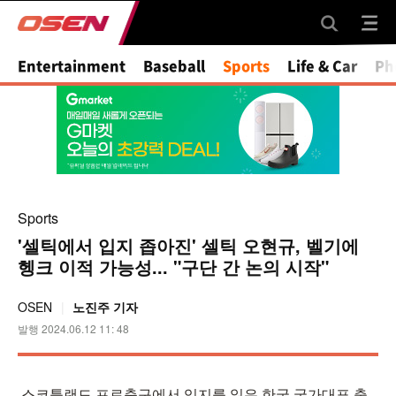
Mute
Entertainment
Baseball
Sports
Life & Car
Ph
Sports
'셀틱에서 입지 좁아진' 셀틱 오현규, 벨기에
헹크 이적 가능성... "구단 간 논의 시작"
OSEN
노진주 기자
발행 2024.06.12 11: 48
스코틀랜드 프로축구에서 입지를 잃은 한국 국가대표 출