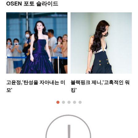
OSEN 포토 슬라이드
업
고윤정,'탄성을 자아내는 미
블랙핑크 제니,'고혹적인 워
모'
킹'