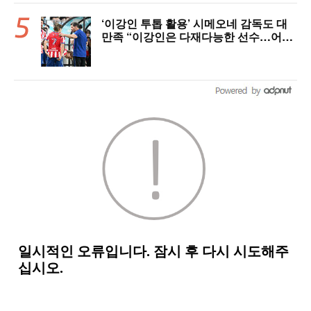
‘이강인 투톱 활용’ 시메오네 감독도 대
만족 “이강인은 다재다능한 선수…어떤
포지션이든 OK” [현장 인터뷰]