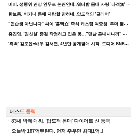
비
비, 성행위 연상 안무로 논란인데..워터밤 몸매 자랑 '타격無' 근황
한보름, 비키니 몸매 자랑할 만하네..압도적인 '글래머'
“
연습생 아닙니다” 싸이 '흠뻑쇼' 즉석 캐스팅 여중생, 루머 뿔났다[Oh!쎈 이...
홍
진영, '임신설' 종결 작정하고 입은 옷…"맨날 혼내시니까" 억울
'
흑백' 김도윤♥배우 김서연, 4년만 공개열애 시작..드디어 SNS에 노출 [핫피...