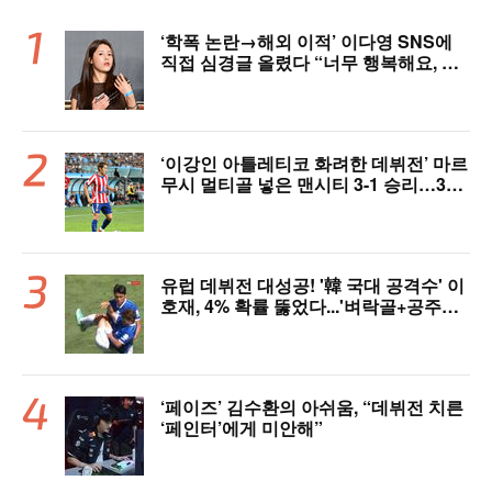
‘학폭 논란→해외 이적’ 이다영 SNS에
직접 심경글 올렸다 “너무 행복해요, 여
러분 응원 덕분에 여기까지 왔다”
‘이강인 아틀레티코 화려한 데뷔전’ 마르
무시 멀티골 넣은 맨시티 3-1 승리…3년
전 패배 복수 성공 [오!쎈 상암]
유럽 데뷔전 대성공! '韓 국대 공격수' 이
호재, 4% 확률 뚫었다...'벼락골+공주님
안기' 시선강탈→"믿기 힘든 드라마"
‘페이즈’ 김수환의 아쉬움, “데뷔전 치른
‘페인터’에게 미안해”