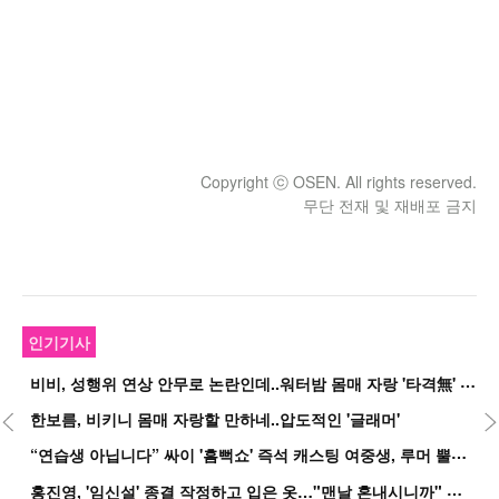
Copyright ⓒ OSEN. All rights reserved.
무단 전재 및 재배포 금지
인기기사
비
비, 성행위 연상 안무로 논란인데..워터밤 몸매 자랑 '타격無' 근황
한보름, 비키니 몸매 자랑할 만하네..압도적인 '글래머'
“
연습생 아닙니다” 싸이 '흠뻑쇼' 즉석 캐스팅 여중생, 루머 뿔났다[Oh!쎈 이...
홍
진영, '임신설' 종결 작정하고 입은 옷…"맨날 혼내시니까" 억울