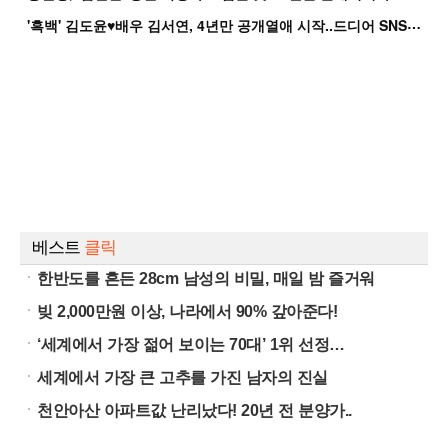
'
흑백' 김도윤♥배우 김서연, 4년만 공개열애 시작..드디어 SNS에 노출 [핫피...