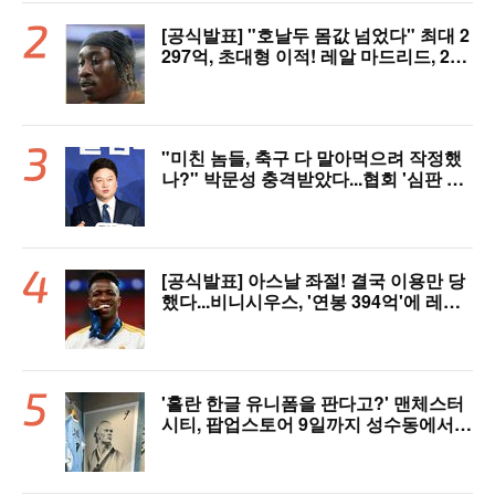
[공식발표] "호날두 몸값 넘었다" 최대 2
297억, 초대형 이적! 레알 마드리드, 21
살 디오망데 품었다..."구단 역사상 가장
비싼 영입"
"미친 놈들, 축구 다 말아먹으려 작정했
나?" 박문성 충격받았다...협회 '심판 성
접대' 논란에 분노 "국제적 망신, 국제 문
제 될 수도"
[공식발표] 아스날 좌절! 결국 이용만 당
했다...비니시우스, '연봉 394억'에 레알
마드리드 극적 잔류 "2032년까지 재계
약 서명"
'홀란 한글 유니폼을 판다고?' 맨체스터
시티, 팝업스토어 9일까지 성수동에서
연다