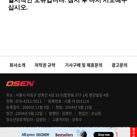
회사소개
저작권 규약
기사구매 및 제휴문의
광고문의
주소
서울시 마포구 양화진 4길 33-5(합정동 377-14) 평강빌딩 4층
전화
070-4352-5011
등록번호
서울 아 001114
등록일자
2005년 11월 9일
창립
2004년 9월 13일
창간
2004년 9월 23일
발행인
김영민
편집인
손남원
청소년보호책임자
김영민
고충처리인
강희수
OSEN의 모든 기사(콘텐츠)는 저작권법의 보호를 받으며, 무단 전재 복사 배포 등을
엄격히 금지합니다. Copyright @ OSEN All rights reserved.