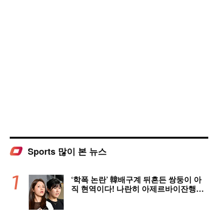
Sports 많이 본 뉴스
‘학폭 논란’ 韓배구계 뒤흔든 쌍둥이 아
직 현역이다! 나란히 아제르바이잔행→5
년 만에 한솥밥 확정