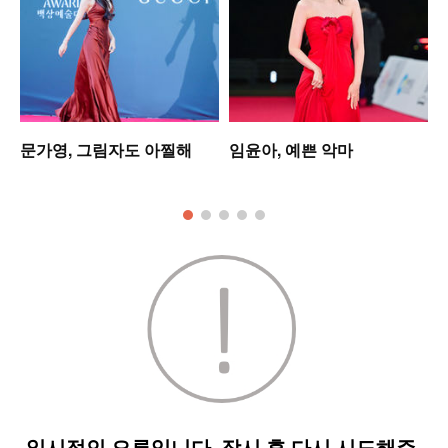
업
문가영, 그림자도 아찔해
임윤아, 예쁜 악마