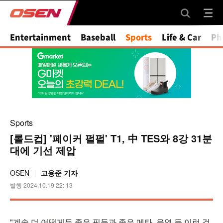
Entertainment
Baseball
Sports
Life & Car
Ph
Sports
[롤드컵] '페이커 펄펄' T1, 中 TES와 8강 31분
대에 기선 제압
OSEN
고용준 기자
발행 2024.10.19 22: 13
"계속 더 어떻게든 좋은 픽들과 좋은 메타, 운영 등 이런 걸