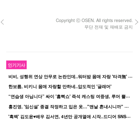
Copyright ⓒ OSEN. All rights reserved.
무단 전재 및 재배포 금지
인기기사
비
비, 성행위 연상 안무로 논란인데..워터밤 몸매 자랑 '타격無' 근황
한보름, 비키니 몸매 자랑할 만하네..압도적인 '글래머'
“
연습생 아닙니다” 싸이 '흠뻑쇼' 즉석 캐스팅 여중생, 루머 뿔났다[Oh!쎈 이...
홍
진영, '임신설' 종결 작정하고 입은 옷…"맨날 혼내시니까" 억울
'
흑백' 김도윤♥배우 김서연, 4년만 공개열애 시작..드디어 SNS에 노출 [핫피...