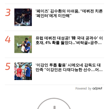
‘페이즈’ 김수환의 아쉬움, “데뷔전 치른
‘페인터’에게 미안해”
유럽 데뷔전 대성공! '韓 국대 공격수' 이
호재, 4% 확률 뚫었다...'벼락골+공주님
안기' 시선강탈→"믿기 힘든 드라마"
‘이강인 투톱 활용’ 시메오네 감독도 대
만족 “이강인은 다재다능한 선수…어떤
포지션이든 OK” [현장 인터뷰]