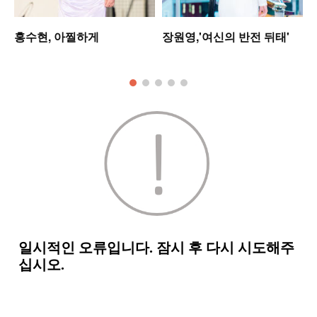
는
홍수현, 아찔하게
장원영,'여신의 반전 뒤태'
킹