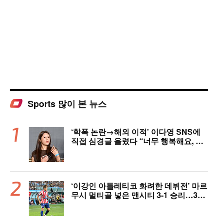
Sports 많이 본 뉴스
‘학폭 논란→해외 이적’ 이다영 SNS에
직접 심경글 올렸다 “너무 행복해요, 여
러분 응원 덕분에 여기까지 왔다”
‘이강인 아틀레티코 화려한 데뷔전’ 마르
무시 멀티골 넣은 맨시티 3-1 승리…3년
전 패배 복수 성공 [오!쎈 상암]