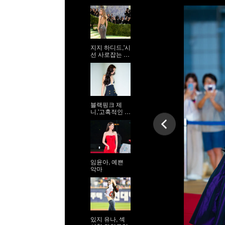
지지 하디드,'시
선 사로잡는 9
등신 시스루 자
태'
블랙핑크 제
니,'고혹적인 워
킹'
임윤아, 예쁜
악마
있지 유나, 섹