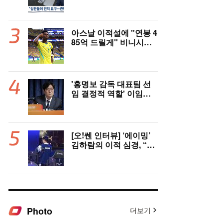
국인 심판에게 성접대 관
행 “그래야 잘 불어주지
않겠나?”
아스날 이적설에 "연봉 4
85억 드릴게" 비니시우
스, 레알 개선안 받았다...
이제 선택은 선수 몫
'홍명보 감독 대표팀 선
임 결정적 역할' 이임생
의 반격 "홍명보 선임 기
록 남아 있다"…문체부
와 법정 공방 나선다
[오!쎈 인터뷰] ‘에이밍’
김하람의 이적 심경, “더
이야기하면 서로 상처,
팀에 피해 주기 싫어”
Photo
더보기