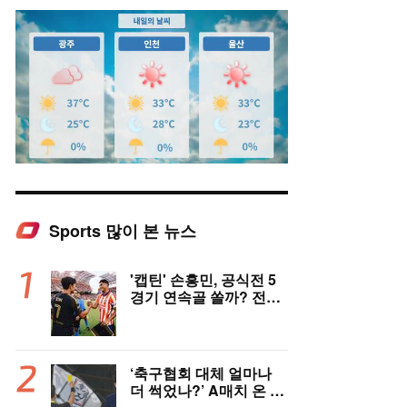
Sports 많이 본 뉴스
Mute
'캡틴' 손흥민, 공식전 5
경기 연속골 쏠까? 전반
은 잠잠...'부앙가 선제골'
LAFC, 과달라하라와 1-
1 전반 종료
‘축구협회 대체 얼마나
더 썩었나?’ A매치 온 외