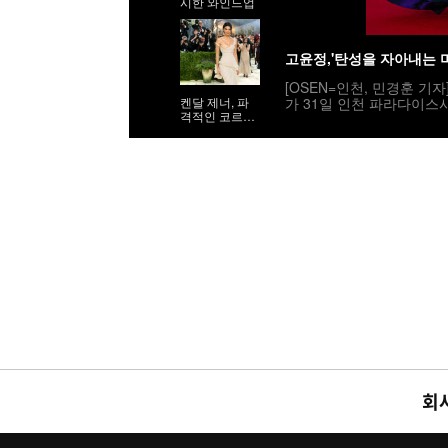
시한 와인드업
고윤정,'탄성을 자아내는 
[OSEN=인천, 민경훈 기
가 31일 인천 파라다이스
켄달 제너, 파
격적인 코르셋
민국 최초로 시도된 오리
시스루 드레스
사회는 전현무와 임윤아로
밟고 있다. 2025.07.31 / r
회