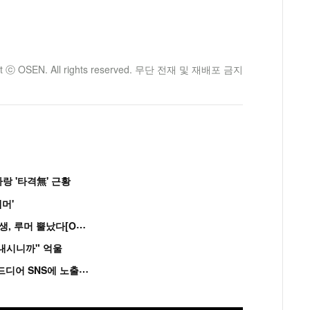
ht ⓒ OSEN. All rights reserved. 무단 전재 및 재배포 금지
랑 '타격無' 근황
머'
“
연습생 아닙니다” 싸이 '흠뻑쇼' 즉석 캐스팅 여중생, 루머 뿔났다[Oh!쎈 이...
혼내시니까" 억울
'
흑백' 김도윤♥배우 김서연, 4년만 공개열애 시작..드디어 SNS에 노출 [핫피...