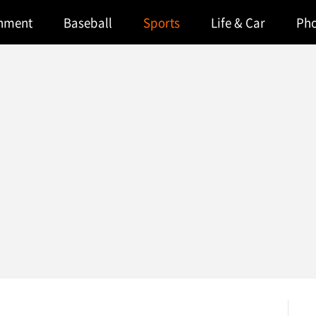
inment
Baseball
Sports
Life & Car
Ph