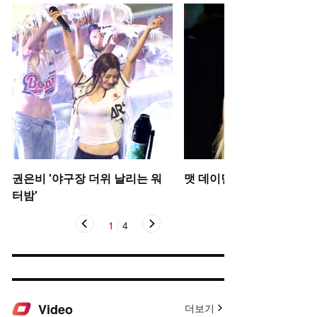
권은비 '야구장 더위 날리는 워
맷 데이먼 딸, 인형 미모
터밤'
1
/
4
Video
더보기