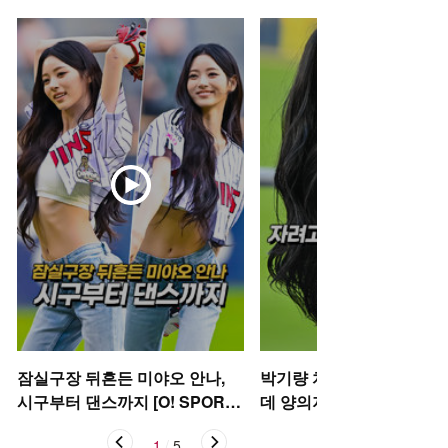
잠실구장 뒤흔든 미야오 안나,
박기량 치어리더, 자려고 
시구부터 댄스까지 [O! SPORT
데 양의지 [O! SPORTS 숏
S 숏폼]
1
/
5