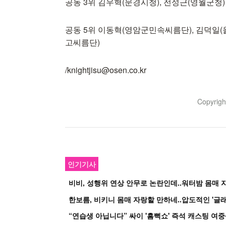
공동 3위 김우혁(문경시청), 전성근(영월군청)
공동 5위 이동혁(영암군민속씨름단), 김덕일(
고씨름단)
/knightjisu@osen.co.kr
Copyrig
인기기사
비비, 성행위 연상 안무로 논란인데..워터밤 몸매 자
한보름, 비키니 몸매 자랑할 만하네..압도적인 '글래