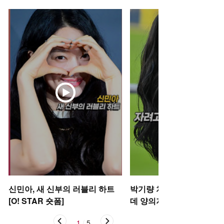
신민아, 새 신부의 러블리 하트
박기량 치어리더, 자려고 
[O! STAR 숏폼]
데 양의지 [O! SPORTS 숏
1
/
5