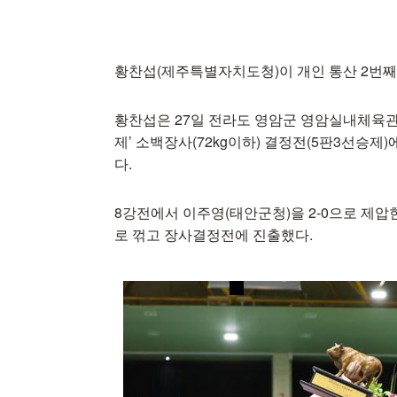
황찬섭(제주특별자치도청)이 개인 통산 2번째
황찬섭은 27일 전라도 영암군 영암실내체육관
제’ 소백장사(72kg이하) 결정전(5판3선승
다.
8강전에서 이주영(태안군청)을 2-0으로 제압
로 꺾고 장사결정전에 진출했다.