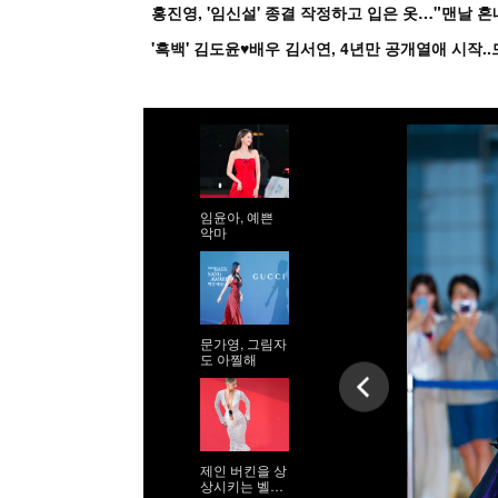
홍진영, '임신설' 종결 작정하고 입은 옷…"맨날 
임윤아, 예쁜
악마
문가영, 그림자
도 아찔해
제인 버킨을 상
상시키는 벨라