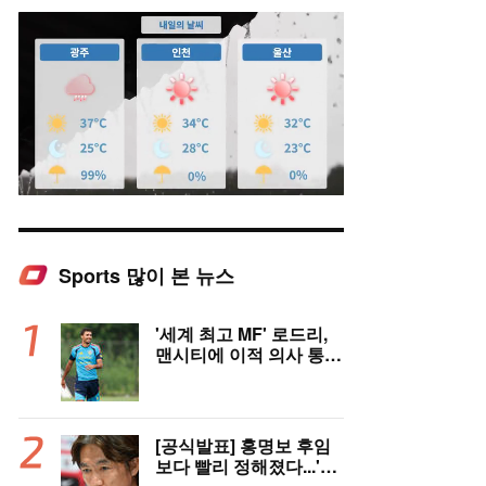
Sports 많이 본 뉴스
Mute
'세계 최고 MF' 로드리,
맨시티에 이적 의사 통
보..."레알 아닌 제안은
전부 거절" 구두 합의설
까지
[공식발표] 홍명보 후임
보다 빨리 정해졌다...'이