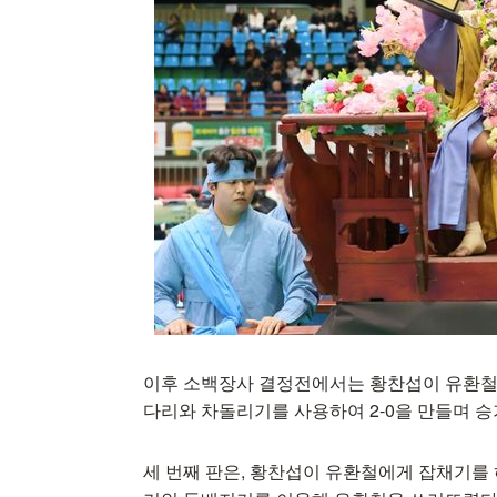
이후 소백장사 결정전에서는 황찬섭이 유환철(
다리와 차돌리기를 사용하여 2-0을 만들며 승
세 번째 판은, 황찬섭이 유환철에게 잡채기를 