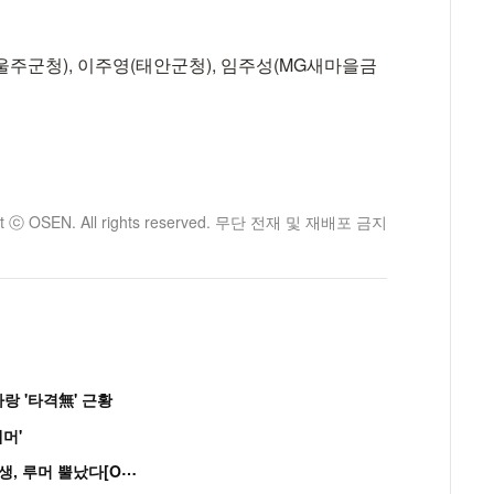
울주군청), 이주영(태안군청), 임주성(MG새마을금
ht ⓒ OSEN. All rights reserved. 무단 전재 및 재배포 금지
랑 '타격無' 근황
머'
“
연습생 아닙니다” 싸이 '흠뻑쇼' 즉석 캐스팅 여중생, 루머 뿔났다[Oh!쎈 이...