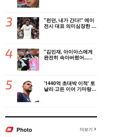
례적 공채' 韓 대표팀, 임
시감독 데뷔 무대 확정! 9
월 A매치 에콰도르·우루
과이와 2연전
"런던, 내가 간다!" 에이
전시 대표 의미심장한 예
고...'핵폭탄급' 비니시우
스 아스날행 불붙었다
"김민재, 아이아스에게
완전히 속아버렸어...어
린 선수들이 승리 견인!"
獨 언론, 냉정한 평가
'1440억 초대박 이적' 토
날리·고든 이어 기마랑이
스까지...뉴캐슬 핵심 붕
괴, 아스날은 중원 완성
Photo
더보기