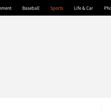
inment
Baseball
Sports
Life & Car
Ph