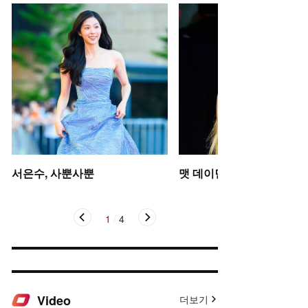
서은수, 사뿐사뿐
맷 데이먼 딸, 인형 미모
1
/
4
Video
더보기