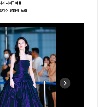
혼내시니까" 억울
'
흑백' 김도윤♥배우 김서연, 4년만 공개열애 시작..드디어 SNS에 노출 [핫피...