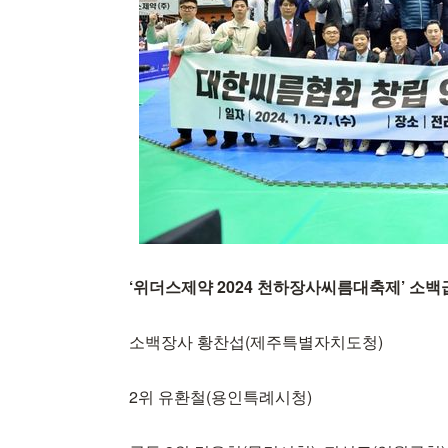
‘위더스제약 2024 천하장사씨름대축제’ 소백급
소백장사 황찬섭(제주특별자치도청)
2위 유환철(용인특례시청)