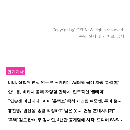
Copyright ⓒ OSEN. All rights reserved.
무단 전재 및 재배포 금지
인기기사
비
비, 성행위 연상 안무로 논란인데..워터밤 몸매 자랑 '타격無' 근황
한보름, 비키니 몸매 자랑할 만하네..압도적인 '글래머'
“
연습생 아닙니다” 싸이 '흠뻑쇼' 즉석 캐스팅 여중생, 루머 뿔났다[Oh!쎈 이...
홍
진영, '임신설' 종결 작정하고 입은 옷…"맨날 혼내시니까" 억울
'
흑백' 김도윤♥배우 김서연, 4년만 공개열애 시작..드디어 SNS에 노출 [핫피...