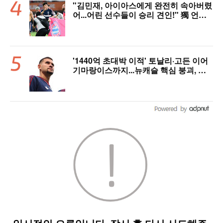
"김민재, 아이아스에게 완전히 속아버렸
어...어린 선수들이 승리 견인!" 獨 언론,
냉정한 평가
'1440억 초대박 이적' 토날리·고든 이어
기마랑이스까지...뉴캐슬 핵심 붕괴, 아
스날은 중원 완성