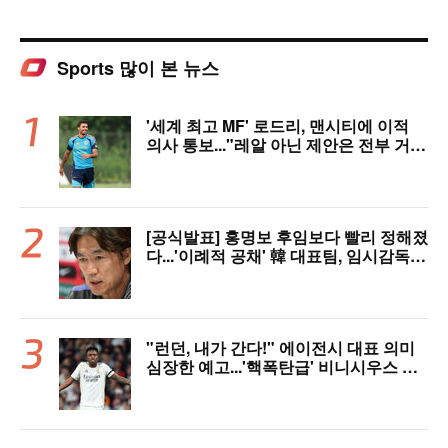
Sports 많이 본 뉴스
'세계 최고 MF' 로드리, 맨시티에 이적
의사 통보..."레알 아닌 제안은 전부 거
절" 구두 합의설까지
[공식발표] 홍명보 후임보다 빨리 정해졌
다...'이례적 공채' 韓 대표팀, 임시감독
데뷔 무대 확정! 9월 A매치 에콰도르·우
루과이와 2연전
"런던, 내가 간다!" 에이전시 대표 의미
심장한 예고...'핵폭탄급' 비니시우스 아
스날행 불붙었다