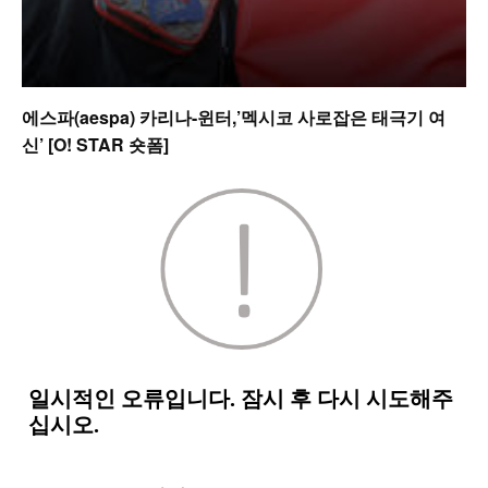
에스파(aespa) 카리나-윈터,’멕시코 사로잡은 태극기 여
신’ [O! STAR 숏폼]