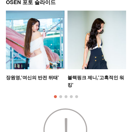
OSEN 포토 슬라이드
장원영,'여신의 반전 뒤태'
블랙핑크 제니,'고혹적인 워
킹'