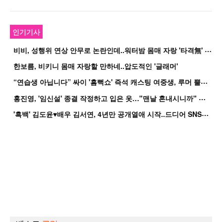
인기기사
비
비, 성행위 연상 안무로 논란인데..워터밤 몸매 자랑 '타격無' 근황
한보름, 비키니 몸매 자랑할 만하네..압도적인 '글래머'
“
연습생 아닙니다” 싸이 '흠뻑쇼' 즉석 캐스팅 여중생, 루머 뿔났다[Oh!쎈 이...
홍
진영, '임신설' 종결 작정하고 입은 옷…"맨날 혼내시니까" 억울
'
흑백' 김도윤♥배우 김서연, 4년만 공개열애 시작..드디어 SNS에 노출 [핫피...