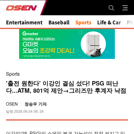
Mute
Entertainment
Baseball
Sports
Life & Car
Ph
Sports
'출전 원한다' 이강인 결심 섰다! PSG 떠난
다...ATM, 801억 제안→그리즈만 후계자 낙점
OSEN
정승우 기자
발행 2026.06.04 08: 26
이강인(25, PSG)의 스페인 복귀 가능성이 점점 커지고 있