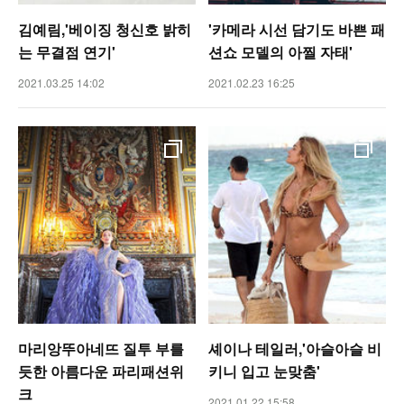
김예림,'베이징 청신호 밝히
'카메라 시선 담기도 바쁜 패
는 무결점 연기'
션쇼 모델의 아찔 자태'
2021.03.25 14:02
2021.02.23 16:25
마리앙뚜아네뜨 질투 부를
셰이나 테일러,'아슬아슬 비
듯한 아름다운 파리패션위
키니 입고 눈맞춤'
크
2021.01.22 15:58