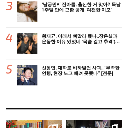
‘남궁민♥’ 진아름, 출산한 거 맞아? 득남
1주일 만에 근황 공개 ‘여전한 미모’
황재균, 이래서 뼈말라 됐나..장은실과
운동한 이유 있었네 '목숨 걸고 추격'(술
래게임)
신동엽, 대학로 비하발언 사과..“부족한
언행, 현장 노고 배려 못했다” [전문]