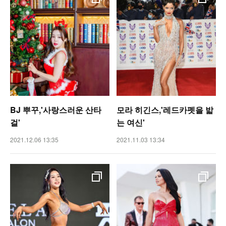
BJ 뿌꾸,'사랑스러운 산타
모라 히긴스,'레드카펫을 밟
걸'
는 여신'
2021.12.06 13:35
2021.11.03 13:34