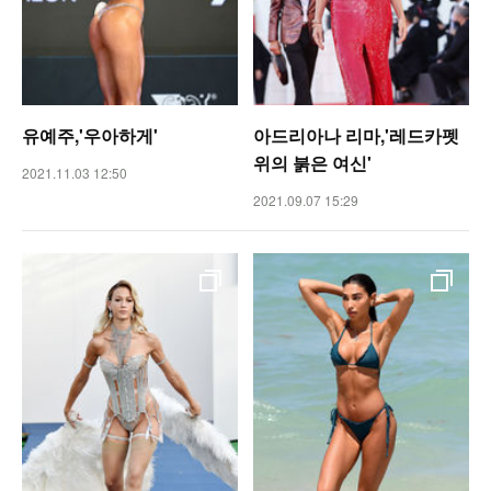
유예주,'우아하게'
아드리아나 리마,'레드카펫
위의 붉은 여신'
2021.11.03 12:50
2021.09.07 15:29