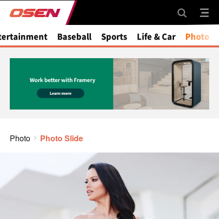
tertainment
Baseball
Sports
Life & Car
Photo
Photo
Photo Slide