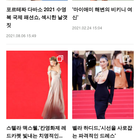
포르테짜 다바소 2021 수영
'마이애미 해변의 비키니 여
복 국제 패션쇼, 섹시한 날갯
신'
짓
2021.02.24 15:04
2021.08.06 15:49
스텔라 맥스웰,'칸영화제 레
벨라 하디드,'시선을 사로잡
드카펫 빛내는 치명적인...
는 파격적인 드레스'