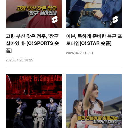
고향 부산 찾은 정우, ‘짱구’
이븐, 독하게 준비한 복근 포
살아있네~[O! SPORTS 숏
토타임[O! STAR 숏폼]
폼]
2026.04.20 18:21
2026.04.20 18:25