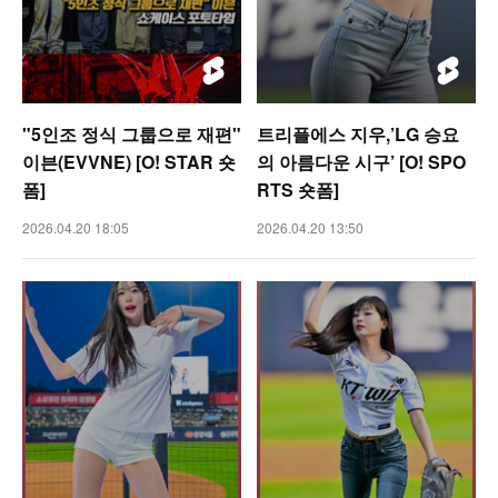
"5인조 정식 그룹으로 재편"
트리플에스 지우,’LG 승요
이븐(EVVNE) [O! STAR 숏
의 아름다운 시구’ [O! SPO
폼]
RTS 숏폼]
2026.04.20 18:05
2026.04.20 13:50