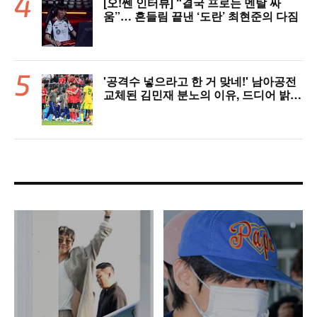
[오!쎈 인터뷰] “결국 프로는 멘탈 싸
움”… 흔들림 끝낸 ‘도란’ 최현준의 다짐
'공격수 넣으라고 한 거 맞네!' 남아공전
교체된 김민재 분노의 이유, 드디어 밝혀
졌다!