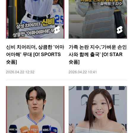
신비 치어리더, 상큼한 '어마
가족 논란 지수,’가벼운 손인
어마해' 무대 [O! SPORTS
사와 함께 출국’ [O! STAR
숏폼]
숏폼]
2026.04.22 12:32
2026.04.22 10:41