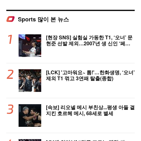
Sports 많이 본 뉴스
[현장 SNS] 실험실 가동한 T1, ‘오너’ 문
현준 선발 제외…2007년 생 신인 ‘페인
터’ 출전
[LCK] '고마워요~ 톰!'…한화생명, ‘오너’
제외 T1 꺾고 3연패 탈출(종합)
[속보] 리오넬 메시 부친상...평생 아들 곁
지킨 호르헤 메시, 68세로 별세