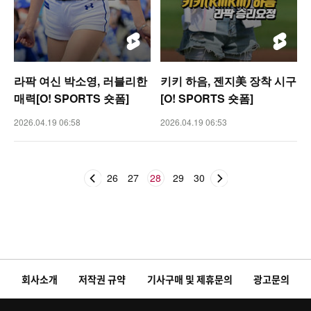
라팍 여신 박소영, 러블리한
키키 하음, 젠지美 장착 시구
매력[O! SPORTS 숏폼]
[O! SPORTS 숏폼]
2026.04.19 06:58
2026.04.19 06:53
26
27
28
29
30
회사소개
저작권 규약
기사구매 및 제휴문의
광고문의