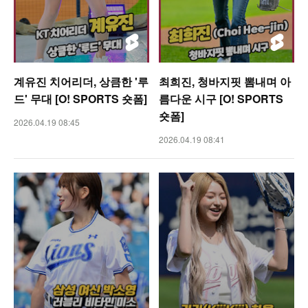
계유진 치어리더, 상큼한 '루
최희진, 청바지핏 뽐내며 아
드' 무대 [O! SPORTS 숏폼]
름다운 시구 [O! SPORTS
숏폼]
2026.04.19 08:45
2026.04.19 08:41