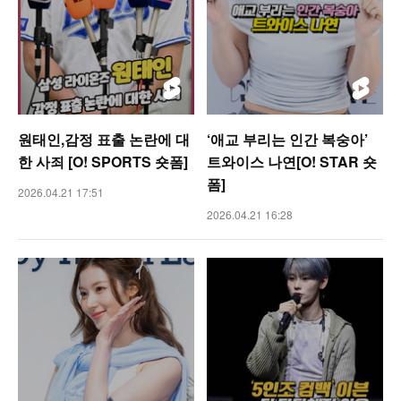
원태인,감정 표출 논란에 대
‘애교 부리는 인간 복숭아’
한 사죄 [O! SPORTS 숏폼]
트와이스 나연[O! STAR 숏
폼]
2026.04.21 17:51
2026.04.21 16:28