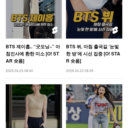
BTS 제이홉.. “굿모닝~” 아
BTS 뷔, 아침 출국길 ‘눈빛
침인사에 환한 미소 [O! ST
한 방’에 시선 집중 [O! STA
AR 숏폼]
R 숏폼]
2026.04.23 08:40
2026.04.23 08:26