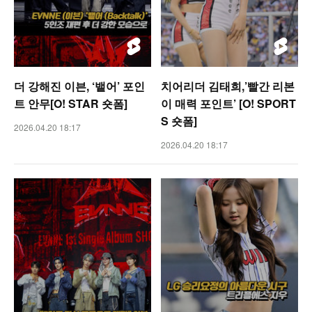
더 강해진 이븐, ‘뱉어’ 포인
치어리더 김태희,’빨간 리본
트 안무[O! STAR 숏폼]
이 매력 포인트’ [O! SPORT
S 숏폼]
2026.04.20 18:17
2026.04.20 18:17