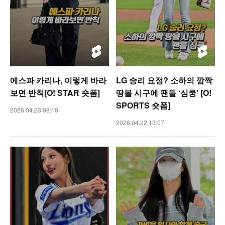
에스파 카리나, 이렇게 바라
LG 승리 요정? 소하의 깜짝
보면 반칙[O! STAR 숏폼]
땅볼 시구에 팬들 ‘심쿵’ [O!
SPORTS 숏폼]
2026.04.23 08:18
2026.04.22 13:07