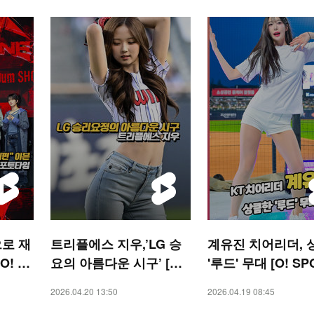
으로 재
트리플에스 지우,’LG 승
계유진 치어리더, 
O! ST
요의 아름다운 시구’ [O!
'루드' 무대 [O! SP
SPORTS 숏폼]
숏폼]
2026.04.20 13:50
2026.04.19 08:45