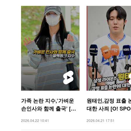
가족 논란 지수,’가벼운
원태인,감정 표출 
손인사와 함께 출국’ [O!
대한 사죄 [O! SPO
STAR 숏폼]
숏폼]
2026.04.22 10:41
2026.04.21 17:51