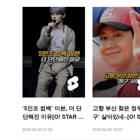
‘5인조 컴백’ 이븐, 더 단
고향 부산 찾은 정우
단해진 이유[O! STAR 숏
구’ 살아있네~[O! 
폼]
TS 숏폼]
2026.04.20 21:22
2026.04.20 18:25