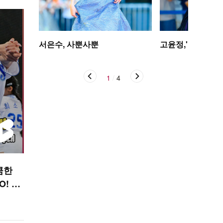
서은수, 사뿐사뿐
고윤정,'탄성을 자
1
/
4
큼한