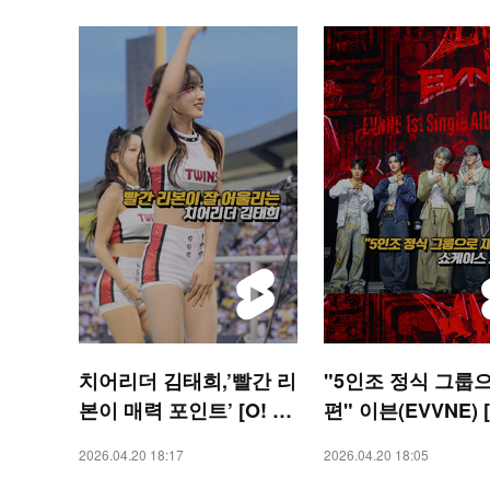
치어리더 김태희,’빨간 리
"5인조 정식 그룹
본이 매력 포인트’ [O! S
편" 이븐(EVVNE) [
PORTS 숏폼]
AR 숏폼]
2026.04.20 18:17
2026.04.20 18:05