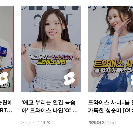
논란에
‘애교 부리는 인간 복숭
트와이스 사나..봄
RTS
아’ 트와이스 나연[O! ST
가득한 청순미 [O! 
AR 숏폼]
숏폼]
2026.04.21 16:28
2026.04.21 11:51