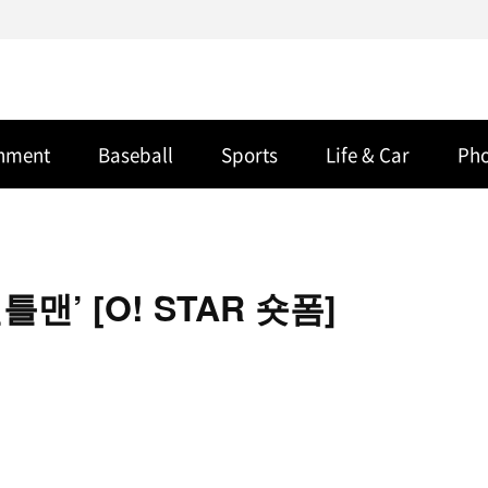
inment
Baseball
Sports
Life & Car
Ph
맨’ [O! STAR 숏폼]