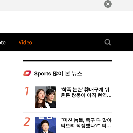
oto
Video
Sports 많이 본 뉴스
‘학폭 논란’ 韓배구계 뒤
흔든 쌍둥이 아직 현역이
다! 나란히 아제르바이잔
행→5년 만에 한솥밥 확
정
"미친 놈들, 축구 다 말아
먹으려 작정했나?" 박문
성 충격받았다...협회 '심