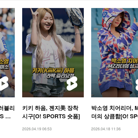
 러블리
키키 하음, 젠지美 장착
박소영 치어리더, M
S 숏
시구[O! SPORTS 숏폼]
더의 상큼함[O! SP
숏폼]
2026.04.19 06:53
2026.04.18 11:36