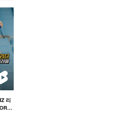
Z 리
ORTS