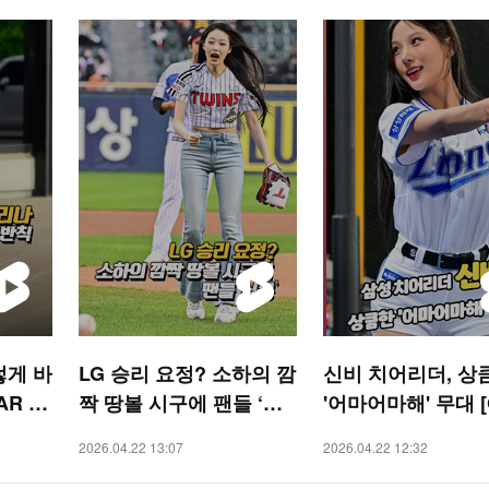
렇게 바
LG 승리 요정? 소하의 깜
신비 치어리더, 상
AR 숏
짝 땅볼 시구에 팬들 ‘심
'어마어마해' 무대 [O! SP
쿵’ [O! SPORTS 숏폼]
ORTS 숏폼]
2026.04.22 13:07
2026.04.22 12:32