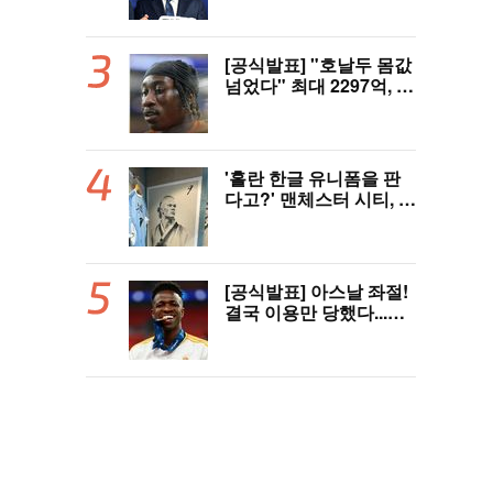
판 성접대' 논란에 분노
"국제적 망신, 국제 문제
될 수도"
[공식발표] "호날두 몸값
넘었다" 최대 2297억, 초
대형 이적! 레알 마드리
드, 21살 디오망데 품었
다..."구단 역사상 가장
비싼 영입"
'홀란 한글 유니폼을 판
다고?' 맨체스터 시티, 팝
업스토어 9일까지 성수
동에서 연다
[공식발표] 아스날 좌절!
결국 이용만 당했다...비
니시우스, '연봉 394
억'에 레알 마드리드 극
적 잔류 "2032년까지 재
계약 서명"