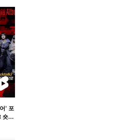
어’ 포
R 숏