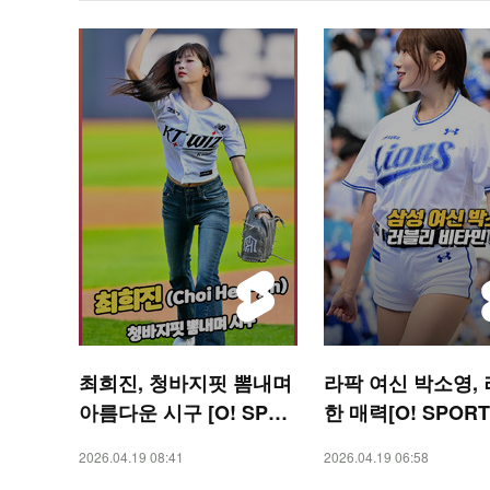
최희진, 청바지핏 뽐내며
라팍 여신 박소영,
아름다운 시구 [O! SPOR
한 매력[O! SPORT
TS 숏폼]
폼]
2026.04.19 08:41
2026.04.19 06:58