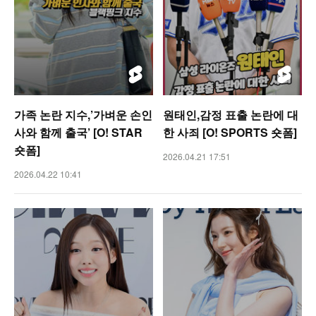
가족 논란 지수,’가벼운 손인
원태인,감정 표출 논란에 대
사와 함께 출국’ [O! STAR
한 사죄 [O! SPORTS 숏폼]
숏폼]
2026.04.21 17:51
2026.04.22 10:41