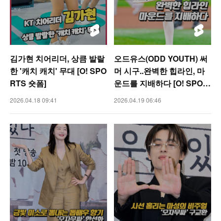
김가현 치어리더, 상큼 발랄
오드유스(ODD YOUTH) 써
한 '캐치 캐치' 무대 [O! SPO
머 시구..완벽한 힙라인, 마
RTS 숏폼]
운드를 지배하다 [O! SPOR
TS 숏폼]
2026.04.18 09:41
2026.04.19 06:46