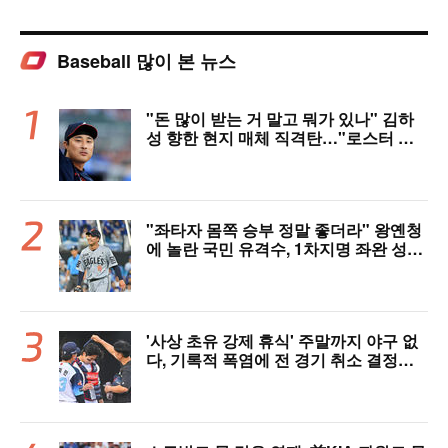
Baseball 많이 본 뉴스
"돈 많이 받는 거 말고 뭐가 있나" 김하
성 향한 현지 매체 직격탄…"로스터 한
자리 낭비" 날선 비판
"좌타자 몸쪽 승부 정말 좋더라" 왕옌청
에 놀란 국민 유격수, 1차지명 좌완 성장
세에 대만족 "구위 좋아지고 안정감 생
겼다" [오!쎈 대구]
'사상 초유 강제 휴식' 주말까지 야구 없
다, 기록적 폭염에 전 경기 취소 결정…1
1일부터 오후 7시 개시 [공식발표]