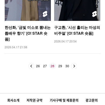
한선화, ‘금빛 미소로 뽐내는
구교환, ‘시선 홀리는 마성의
톱배우 향기’ [O! STAR 숏
비주얼’ [O! STAR 숏폼]
폼]
2026.04.17 20:54
2026.04.17 21:08
26
27
28
29
30
회사소개
저작권 규약
기사구매 및 제휴문의
광고문의