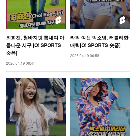
최희진, 청바지핏 뽐내며 아
라팍 여신 박소영, 러블리한
름다운 시구 [O! SPORTS
매력[O! SPORTS 숏폼]
숏폼]
2026.04.19 06:58
2026.04.19 08:41