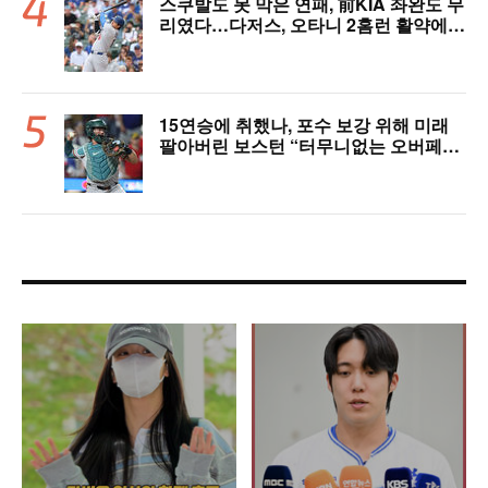
스쿠발도 못 막은 연패, 前KIA 좌완도 무
리였다…다저스, 오타니 2홈런 활약에도
충격의 6연패 수렁 [LAD 리뷰]
15연승에 취했나, 포수 보강 위해 미래
팔아버린 보스턴 “터무니없는 오버페
이” 혹평