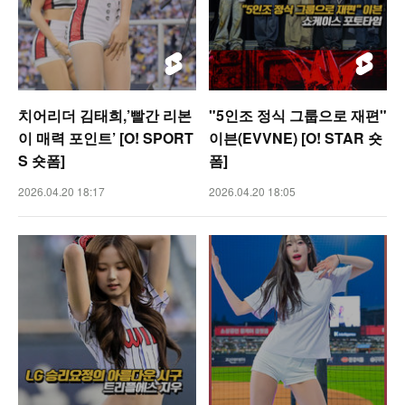
치어리더 김태희,’빨간 리본
"5인조 정식 그룹으로 재편"
이 매력 포인트’ [O! SPORT
이븐(EVVNE) [O! STAR 숏
S 숏폼]
폼]
2026.04.20 18:17
2026.04.20 18:05