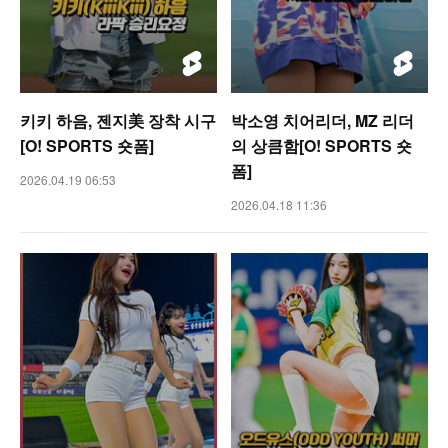
키키 하음, 젠지美 장착 시구
박소영 치어리더, MZ 리더
[O! SPORTS 숏폼]
의 상큼함[O! SPORTS 숏
폼]
2026.04.19 06:53
2026.04.18 11:36