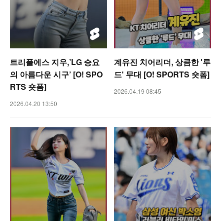
트리플에스 지우,’LG 승요
계유진 치어리더, 상큼한 '루
의 아름다운 시구’ [O! SPO
드' 무대 [O! SPORTS 숏폼]
RTS 숏폼]
2026.04.19 08:45
2026.04.20 13:50