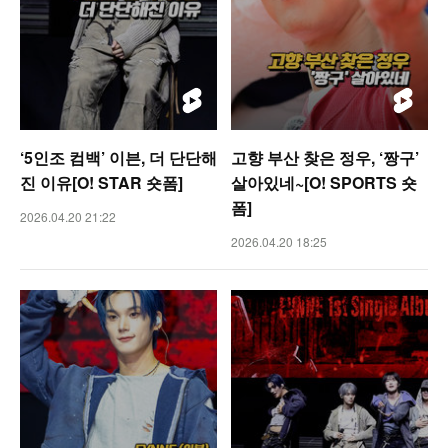
‘5인조 컴백’ 이븐, 더 단단해
고향 부산 찾은 정우, ‘짱구’
진 이유[O! STAR 숏폼]
살아있네~[O! SPORTS 숏
폼]
2026.04.20 21:22
2026.04.20 18:25