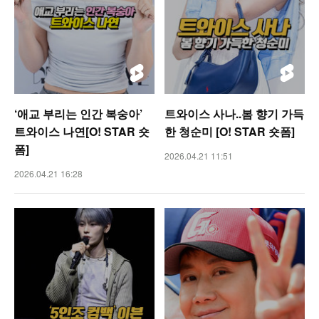
‘애교 부리는 인간 복숭아’
트와이스 사나..봄 향기 가득
트와이스 나연[O! STAR 숏
한 청순미 [O! STAR 숏폼]
폼]
2026.04.21 11:51
2026.04.21 16:28