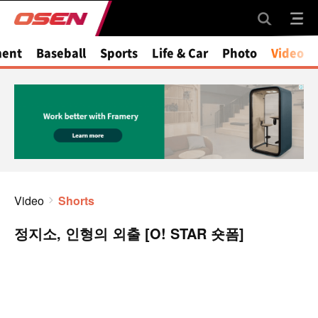
ment
Baseball
Sports
Life & Car
Photo
Video
Video
Shorts
정지소, 인형의 외출 [O! STAR 숏폼]