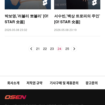
박보영,’러블리 뽀블리’ [O!
서수빈,’백상 트로피의 주인’
STAR 숏폼]
[O! STAR 숏폼]
2026.05.08 23:32
2026.05.08 23:19
21
22
23
24
25
회사소개
저작권 규약
기사구매 및 제휴문의
광고문의