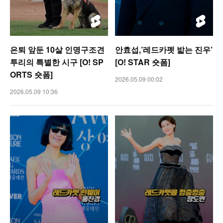
은퇴 앞둔 10살 인명구조견
안효섭,’레드카펫 밟는 진우’
투리의 특별한 시구 [O! SP
[O! STAR 숏폼]
ORTS 숏폼]
2026.05.09 00:02
2026.05.09 10:36