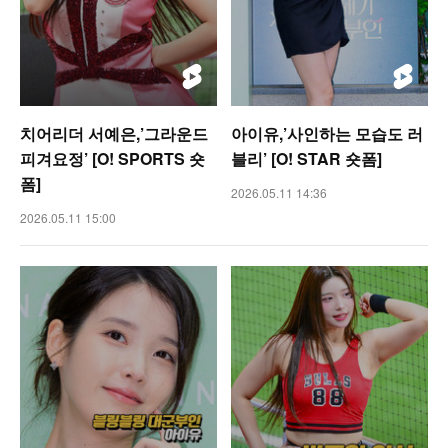
치어리더 서예은,’그라운드
아이유,’사인하는 모습도 러
피겨요정’ [O! SPORTS 숏
블리’ [O! STAR 숏폼]
폼]
2026.05.11 14:36
2026.05.11 15:00