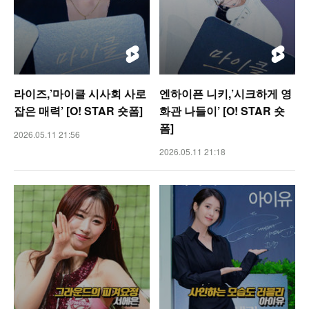
라이즈,’마이클 시사회 사로
엔하이픈 니키,’시크하게 영
잡은 매력’ [O! STAR 숏폼]
화관 나들이’ [O! STAR 숏
폼]
2026.05.11 21:56
2026.05.11 21:18