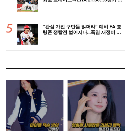
에 2군행 어쩌나
"관심 가진 구단들 많더라" 예비 FA 호
령존 쟁탈전 벌어지나...폭염 재정비 타
격슬럼프 탈출 예고, 가을야구 이끌고 대
박 정조준