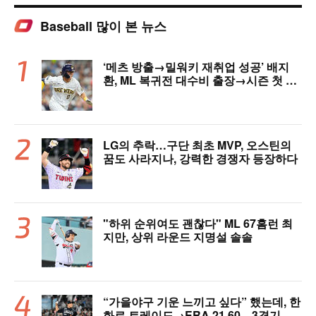
Baseball 많이 본 뉴스
‘메츠 방출→밀워키 재취업 성공’ 배지
환, ML 복귀전 대수비 출장→시즌 첫 안
타…밀워키, 연장 끝내기 승리 [MIL 리
뷰]
LG의 추락…구단 최초 MVP, 오스틴의
꿈도 사라지나, 강력한 경쟁자 등장하다
"하위 순위여도 괜찮다" ML 67홈런 최
지만, 상위 라운드 지명설 솔솔
“가을야구 기운 느끼고 싶다” 했는데, 한
화로 트레이드→ERA 21.60…3경기 만