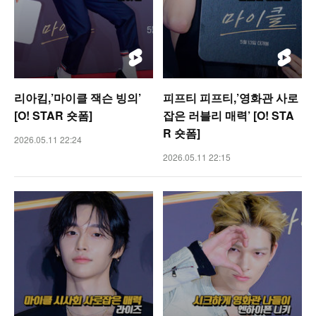
리아킴,’마이클 잭슨 빙의’
피프티 피프티,’영화관 사로
[O! STAR 숏폼]
잡은 러블리 매력’ [O! STA
R 숏폼]
2026.05.11 22:24
2026.05.11 22:15