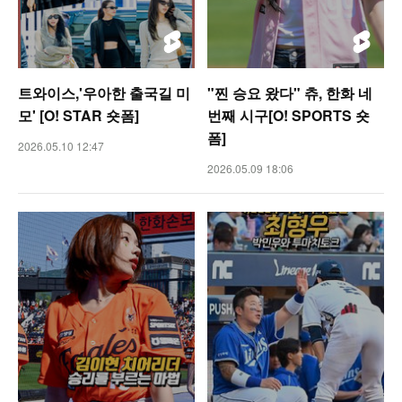
트와이스,'우아한 출국길 미
"찐 승요 왔다" 츄, 한화 네
모' [O! STAR 숏폼]
번째 시구[O! SPORTS 숏
폼]
2026.05.10 12:47
2026.05.09 18:06