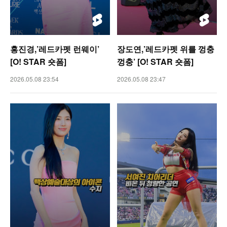
홍진경,’레드카펫 런웨이’
장도연,’레드카펫 위를 껑충
[O! STAR 숏폼]
껑충’ [O! STAR 숏폼]
2026.05.08 23:54
2026.05.08 23:47