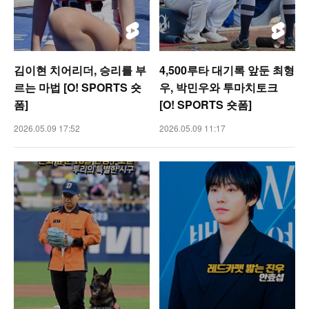
김이현 치어리더, 승리를 부
4,500루타 대기록 앞둔 최형
르는 마법 [O! SPORTS 숏
우, 박민우와 투마치토크
폼]
[O! SPORTS 숏폼]
2026.05.09 17:52
2026.05.09 11:17