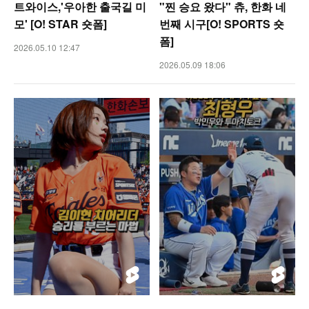
트와이스,'우아한 출국길 미
"찐 승요 왔다" 츄, 한화 네
모' [O! STAR 숏폼]
번째 시구[O! SPORTS 숏
폼]
2026.05.10 12:47
2026.05.09 18:06