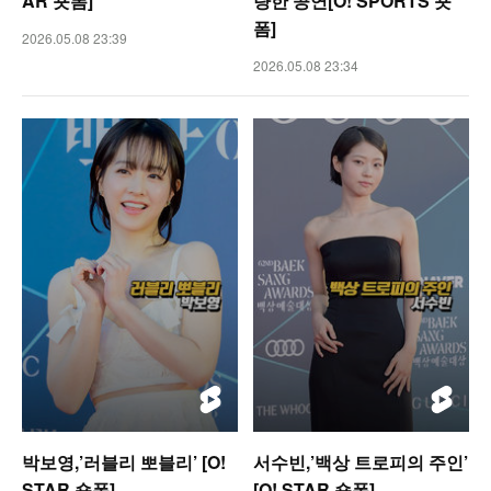
AR 숏폼]
량한 공연[O! SPORTS 숏
폼]
2026.05.08 23:39
2026.05.08 23:34
박보영,’러블리 뽀블리’ [O!
서수빈,’백상 트로피의 주인’
STAR 숏폼]
[O! STAR 숏폼]