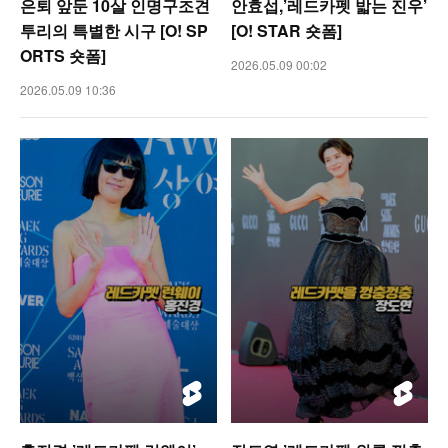
은퇴 앞둔 10살 인명구조견
안효섭,’레드카펫 밟는 진우’
투리의 특별한 시구 [O! SP
[O! STAR 숏폼]
ORTS 숏폼]
2026.05.09 00:02
2026.05.09 10:36