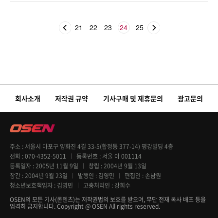
21
22
23
24
25
회사소개
저작권 규약
기사구매 및 제휴문의
광고문의
주소
서울시 마포구 양화진 4길 33-5(합정동 377-14) 평강빌딩 4층
전화
070-4352-5011
등록번호
서울 아 001114
등록일자
2005년 11월 9일
창립
2004년 9월 13일
창간
2004년 9월 23일
발행인
김영민
편집인
손남원
청소년보호책임자
김영민
고충처리인
강희수
OSEN의 모든 기사(콘텐츠)는 저작권법의 보호를 받으며, 무단 전재 복사 배포 등을
엄격히 금지합니다. Copyright @ OSEN All rights reserved.