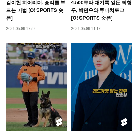
김이현 치어리더, 승리를 부
4,500루타 대기록 앞둔 최형
르는 마법 [O! SPORTS 숏
우, 박민우와 투마치토크
폼]
[O! SPORTS 숏폼]
2026.05.09 17:52
2026.05.09 11:17