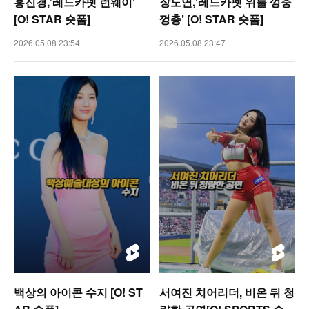
홍진경,’레드카펫 런웨이’
장도연,’레드카펫 위를 껑충
[O! STAR 숏폼]
껑충’ [O! STAR 숏폼]
2026.05.08 23:54
2026.05.08 23:47
백상의 아이콘 수지 [O! ST
서여진 치어리더, 비온 뒤 청