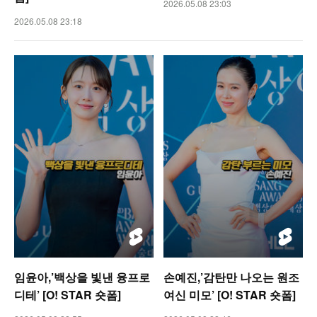
2026.05.08 23:03
2026.05.08 23:18
임윤아,’백상을 빛낸 융프로
손예진,’감탄만 나오는 원조
디테’ [O! STAR 숏폼]
여신 미모’ [O! STAR 숏폼]