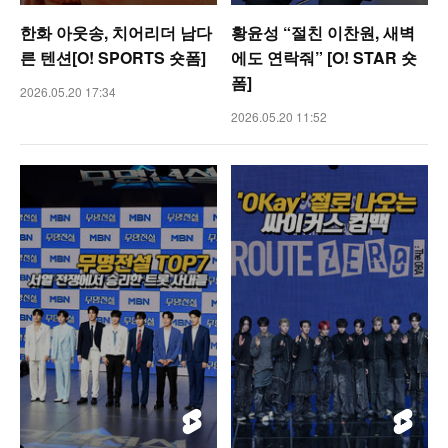
한화 아웃송, 치어리더 남다
황윤성 “절친 이찬원, 새벽
른 텐션[O! SPORTS 숏폼]
에도 연락줘” [O! STAR 숏
폼]
2026.05.20 17:34
2026.05.20 11:52