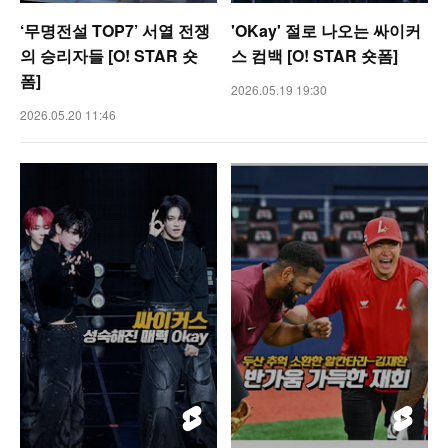
‘무명전설 TOP7’ 서열 전쟁
'OKay' 절로 나오는 싸이커
의 승리자들 [O! STAR 숏
스 컴백 [O! STAR 숏폼]
폼]
2026.05.19 19:30
2026.05.20 11:46