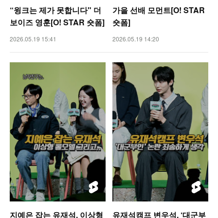
“윙크는 제가 못합니다" 더
가을 선배 모먼트[O! STAR
보이즈 영훈[O! STAR 숏폼]
숏폼]
2026.05.19 15:41
2026.05.19 14:20
지예은 잡는 유재석, 이상형
유재석캠프 변우석, ‘대군부