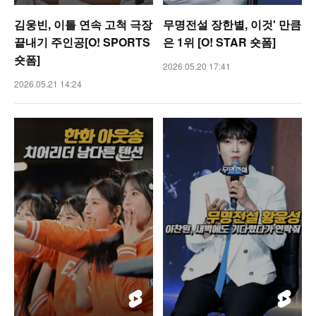
김웅빈, 이틀 연속 고척 극장
무명전설 장한별, 이것' 만큼
끝내기 주인공[O! SPORTS
은 1위 [O! STAR 숏폼]
숏폼]
2026.05.20 17:41
2026.05.21 14:24