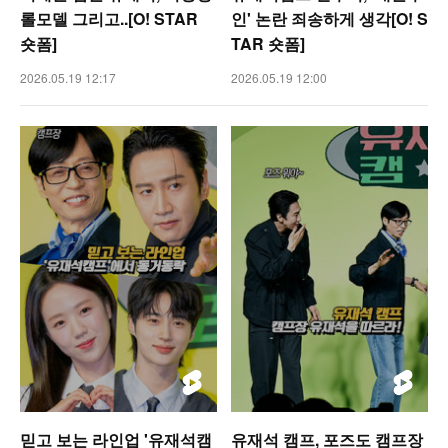
롤모델 그리고..[O! STAR
인' 논란 죄송하게 생각[O! S
숏폼]
TAR 숏폼]
2026.05.19 12:17
2026.05.19 12:00
믿고 보는 라인업 '유재석캠
유재석 캠프, 포즈도 캠프장