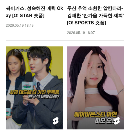
싸이커스, 성숙해진 매력 Ok
두산 추억 소환한 알칸타라-
ay [O! STAR 숏폼]
김재환 ‘반가움 가득한 재회’
[O! SPORTS 숏폼]
2026.05.19 18:49
2026.05.19 18:07