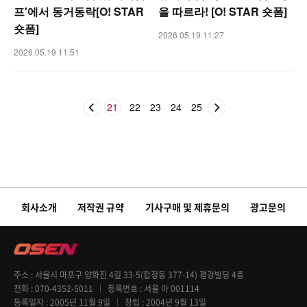
프'에서 동거동락[O! STAR
을 따르라! [O! STAR 숏폼]
숏폼]
2026.05.19 11:27
2026.05.19 11:51
21
22
23
24
25
회사소개
저작권 규약
기사구매 및 제휴문의
광고문의
주소
서울시 마포구 양화진 4길 33-5(합정동 377-14) 평강빌딩 4층
전화
070-4352-5011
등록번호
서울 아 001114
등록일자
2005년 11월 9일
창립
2004년 9월 13일