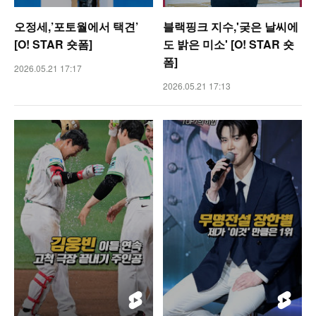
오정세,’포토월에서 택견’
블랙핑크 지수,'궂은 날씨에
[O! STAR 숏폼]
도 밝은 미소' [O! STAR 숏
폼]
2026.05.21 17:17
2026.05.21 17:13