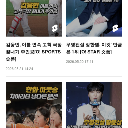
김웅빈, 이틀 연속 고척 극장
무명전설 장한별, 이것' 만큼
끝내기 주인공[O! SPORTS
은 1위 [O! STAR 숏폼]
숏폼]
2026.05.20 17:41
2026.05.21 14:24