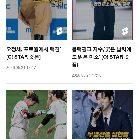
오정세,’포토월에서 택견’
블랙핑크 지수,'궂은 날씨에
[O! STAR 숏폼]
도 밝은 미소' [O! STAR 숏
폼]
2026.05.21 17:17
2026.05.21 17:13