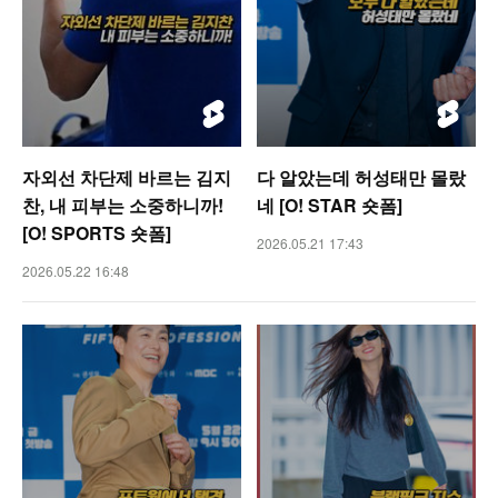
자외선 차단제 바르는 김지
다 알았는데 허성태만 몰랐
찬, 내 피부는 소중하니까!
네 [O! STAR 숏폼]
[O! SPORTS 숏폼]
2026.05.21 17:43
2026.05.22 16:48