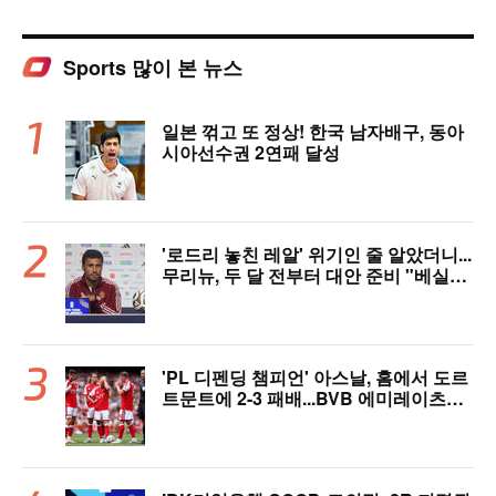
Sports 많이 본 뉴스
일본 꺾고 또 정상! 한국 남자배구, 동아
시아선수권 2연패 달성
'로드리 놓친 레알' 위기인 줄 알았더니...
무리뉴, 두 달 전부터 대안 준비 "베실바
가 있다"
'PL 디펜딩 챔피언' 아스날, 홈에서 도르
트문트에 2-3 패배...BVB 에미레이츠컵
우승