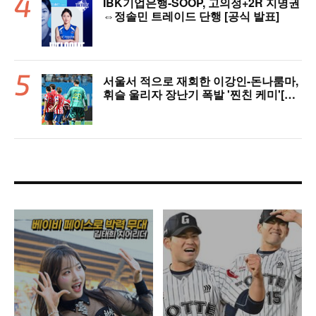
IBK기업은행-SOOP, 고의정+2R 지명권
⇔정솔민 트레이드 단행 [공식 발표]
서울서 적으로 재회한 이강인-돈나룸마,
휘슬 울리자 장난기 폭발 '찐친 케미'[이
대선의 모멘트]