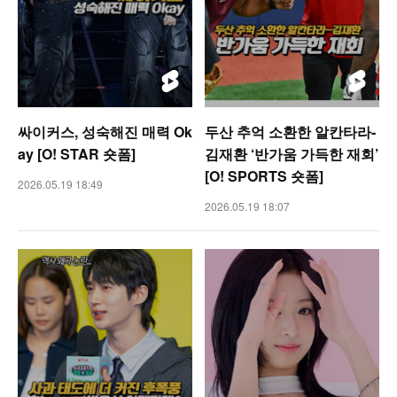
싸이커스, 성숙해진 매력 Ok
두산 추억 소환한 알칸타라-
ay [O! STAR 숏폼]
김재환 ‘반가움 가득한 재회’
[O! SPORTS 숏폼]
2026.05.19 18:49
2026.05.19 18:07