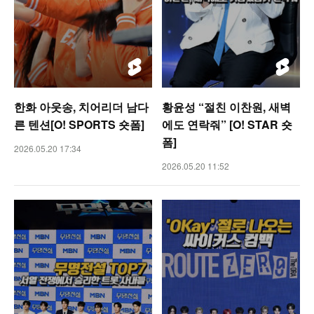
한화 아웃송, 치어리더 남다
황윤성 “절친 이찬원, 새벽
른 텐션[O! SPORTS 숏폼]
에도 연락줘” [O! STAR 숏
폼]
2026.05.20 17:34
2026.05.20 11:52