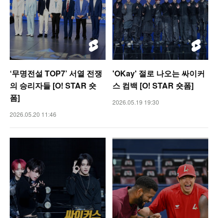
‘무명전설 TOP7’ 서열 전쟁
'OKay' 절로 나오는 싸이커
의 승리자들 [O! STAR 숏
스 컴백 [O! STAR 숏폼]
폼]
2026.05.19 19:30
2026.05.20 11:46