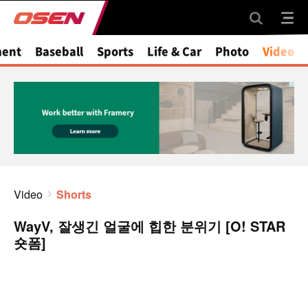
ment
Baseball
Sports
Life & Car
Photo
Video
Video
Shorts
WayV, 잘생긴 얼굴에 힙한 분위기 [O! STAR
숏폼]