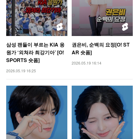
삼성 팬들이 부르는 KIA 응
권은비, 순백의 요정[O! ST
원가 ‘외쳐라 최강기아’ [O!
AR 숏폼]
SPORTS 숏폼]
2026.05.19 16:14
2026.05.19 16:25