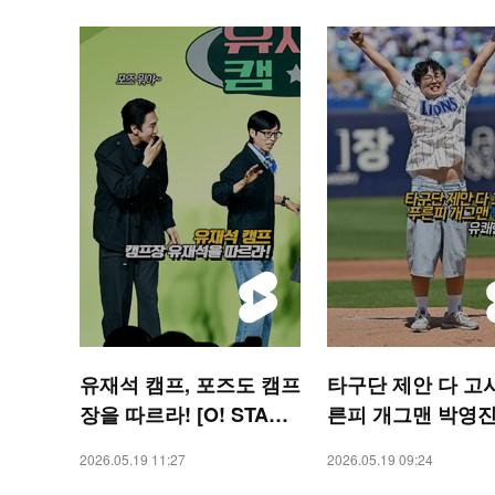
유재석 캠프, 포즈도 캠프
타구단 제안 다 고
장을 따르라! [O! STAR
른피 개그맨 박영진
숏폼]
한 시구 [O! SPOR
2026.05.19 11:27
2026.05.19 09:24
폼]