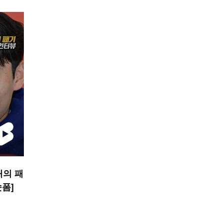
내의 패
숏폼]