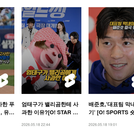
사한 푸
엄태구가 밸리곰한테 사
배준호,’대표팀 막
, 유쾌
과한 이유?[O! STAR 숏
기’ [O! SPORTS 
TS 숏
폼]
2026.05.18 22:44
2026.05.18 19:01