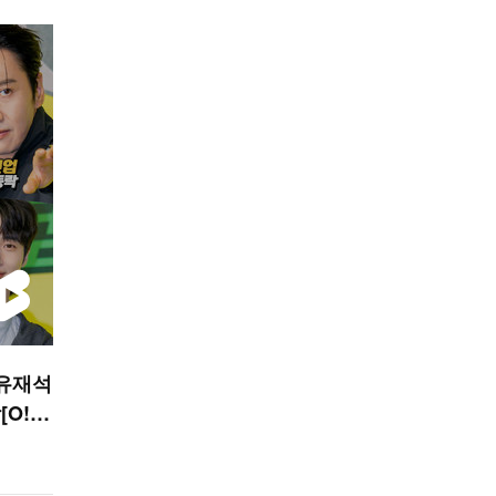
'유재석
O! S