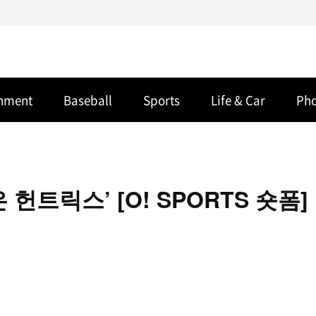
inment
Baseball
Sports
Life & Car
Ph
헌트릭스’ [O! SPORTS 숏폼]