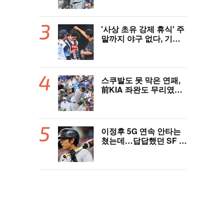
완 성장세에 대만족 "구
위 좋아지고 안정감 생겼
다" [오!쎈 대구]
'사상 초유 강제 휴식' 주
말까지 야구 없다, 기록
적 폭염에 전 경기 취소
결정…11일부터 오후 7
시 개시 [공식발표]
스쿠발도 못 막은 연패,
前KIA 좌완도 무리였
다…다저스, 오타니 2홈
런 활약에도 충격의 6연
패 수렁 [LAD 리뷰]
이정후 5G 연속 안타는
쳤는데…답답했던 SF 타
선, 텍사스에 0-6 완패 [S
F 리뷰]