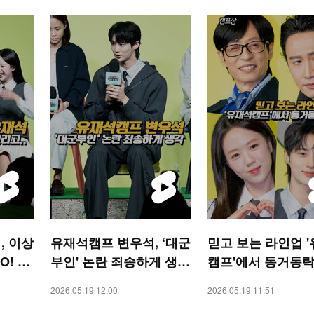
, 이상
유재석캠프 변우석, ‘대군
믿고 보는 라인업 
O! ST
부인' 논란 죄송하게 생각
캠프'에서 동거동락[
[O! STAR 숏폼]
TAR 숏폼]
2026.05.19 12:00
2026.05.19 11:51