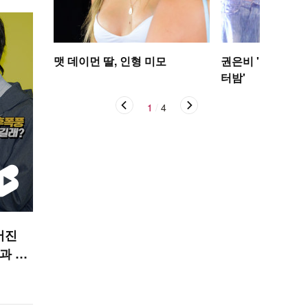
맷 데이먼 딸, 인형 미모
권은비 '야구장 더
터밤'
1
/
4
어진
사과 현