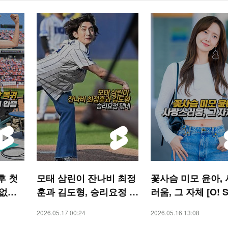
후 첫
모태 삼린이 잔나비 최정
꽃사슴 미모 윤아,
없는
훈과 김도형, 승리요정 됐
러움, 그 자체 [O! 
RTS
네 [O! SPORTS 숏폼]
숏폼]
2026.05.17 00:24
2026.05.16 13:08