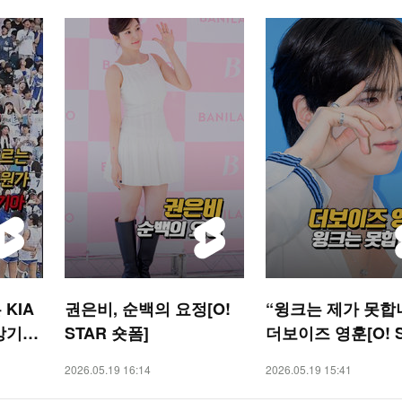
KIA
권은비, 순백의 요정[O!
“윙크는 제가 못합
강기아’
STAR 숏폼]
더보이즈 영훈[O! 
숏폼]
2026.05.19 16:14
2026.05.19 15:41