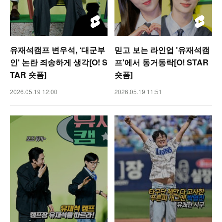
유재석캠프 변우석, ‘대군부
믿고 보는 라인업 '유재석캠
인' 논란 죄송하게 생각[O! S
프'에서 동거동락[O! STAR
TAR 숏폼]
숏폼]
2026.05.19 12:00
2026.05.19 11:51