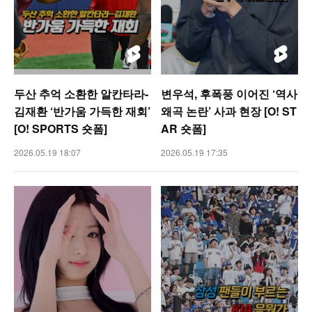
두산 추억 소환한 알칸타라-
변우석, 후폭풍 이어진 ‘역사
김재환 ‘반가움 가득한 재회’
왜곡 논란’ 사과 현장 [O! ST
[O! SPORTS 숏폼]
AR 숏폼]
2026.05.19 18:07
2026.05.19 17:35