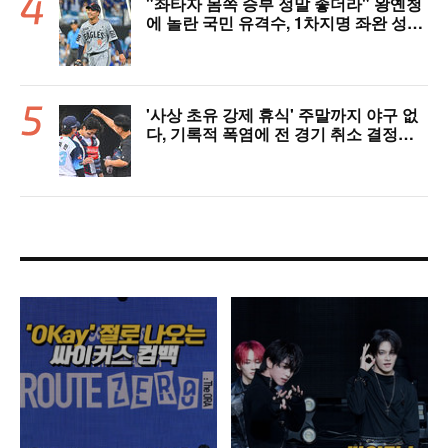
"좌타자 몸쪽 승부 정말 좋더라" 왕옌청
에 놀란 국민 유격수, 1차지명 좌완 성장
세에 대만족 "구위 좋아지고 안정감 생
겼다" [오!쎈 대구]
'사상 초유 강제 휴식' 주말까지 야구 없
다, 기록적 폭염에 전 경기 취소 결정…1
1일부터 오후 7시 개시 [공식발표]