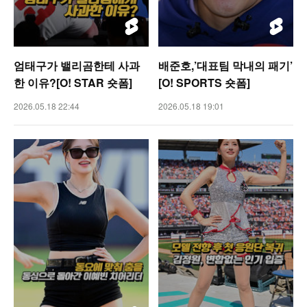
엄태구가 밸리곰한테 사과
배준호,’대표팀 막내의 패기’
한 이유?[O! STAR 숏폼]
[O! SPORTS 숏폼]
2026.05.18 22:44
2026.05.18 19:01