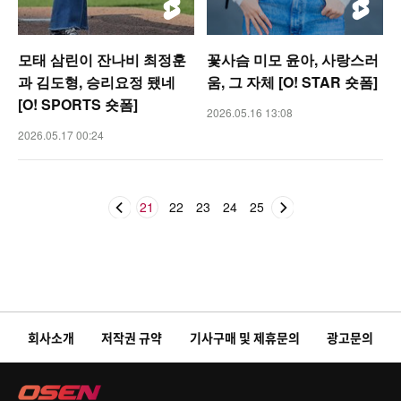
모태 삼린이 잔나비 최정훈
꽃사슴 미모 윤아, 사랑스러
과 김도형, 승리요정 됐네
움, 그 자체 [O! STAR 숏폼]
[O! SPORTS 숏폼]
2026.05.16 13:08
2026.05.17 00:24
21
22
23
24
25
회사소개
저작권 규약
기사구매 및 제휴문의
광고문의