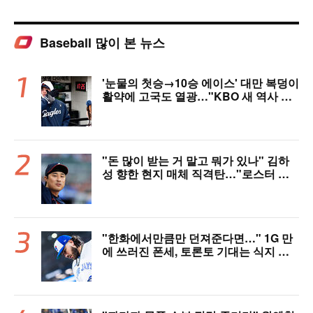
Baseball 많이 본 뉴스
'눈물의 첫승→10승 에이스' 대만 복덩이
활약에 고국도 열광…"KBO 새 역사 썼
다"
"돈 많이 받는 거 말고 뭐가 있나" 김하
성 향한 현지 매체 직격탄…"로스터 한
자리 낭비" 날선 비판
"한화에서만큼만 던져준다면…" 1G 만
에 쓰러진 폰세, 토론토 기대는 식지 않
았다