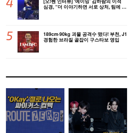
[오!쎈 인터뷰] ‘에이밍’ 김하람의 이적
심경, “더 이야기하면 서로 상처, 팀에 피
해 주기 싫어”
189cm·90kg 괴물 공격수 떴다! 부천, J1
경험한 브라질 골잡이 구스타보 영입