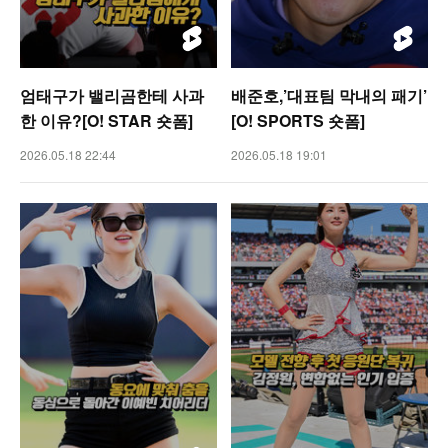
엄태구가 밸리곰한테 사과
배준호,’대표팀 막내의 패기’
한 이유?[O! STAR 숏폼]
[O! SPORTS 숏폼]
2026.05.18 22:44
2026.05.18 19:01