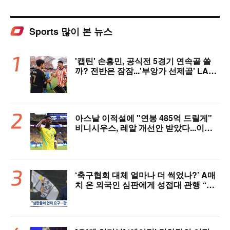
Sports 많이 본 뉴스
'캡틴' 손흥민, 공식전 5경기 연속골 쏠
까? 전반은 잠잠...'부앙가 선제골' LAF
C, 과달라하라와 1-1 전반 종료
아스날 이적설에 "연봉 485억 드릴게"
비니시우스, 레알 개선안 받았다...이제
선택은 선수 몫
‘축구협회 대체 얼마나 더 썩었나?’ A매
치 온 외국인 심판에게 성접대 관행 “그
래야 잘 불어주지 않겠나?”