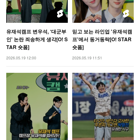
유재석캠프 변우석, ‘대군부
믿고 보는 라인업 '유재석캠
인' 논란 죄송하게 생각[O! S
프'에서 동거동락[O! STAR
TAR 숏폼]
숏폼]
2026.05.19 12:00
2026.05.19 11:51