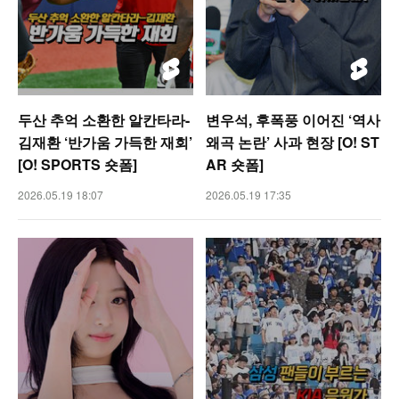
두산 추억 소환한 알칸타라-
변우석, 후폭풍 이어진 ‘역사
김재환 ‘반가움 가득한 재회’
왜곡 논란’ 사과 현장 [O! ST
[O! SPORTS 숏폼]
AR 숏폼]
2026.05.19 18:07
2026.05.19 17:35