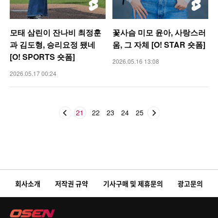
모태 삼린이 잔나비 최정훈
꽃사슴 미모 윤아, 사랑스러
과 김도형, 승리요정 됐네
움, 그 자체 [O! STAR 숏폼]
[O! SPORTS 숏폼]
2026.05.16 13:08
2026.05.17 00:24
21
22
23
24
25
회사소개
저작권 규약
기사구매 및 제휴문의
광고문의