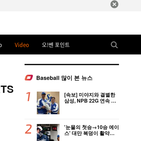
o
Video
오!쎈 포인트
Baseball 많이 본 뉴스
TS
[속보] 미야지와 결별한
삼성, NPB 22G 연속 무
실점 우완 미야모리와 계
약
'눈물의 첫승→10승 에이
스' 대만 복덩이 활약에
고국도 열광…"KBO 새