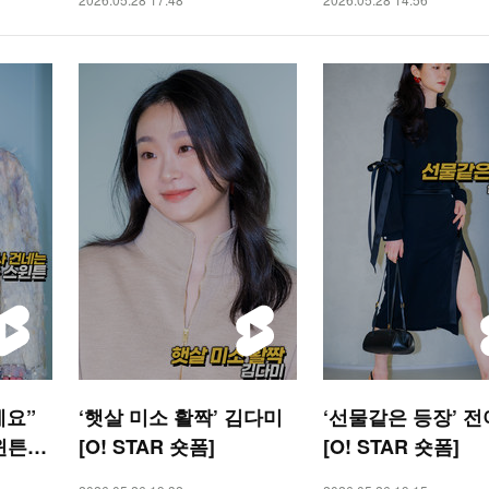
세요”
‘햇살 미소 활짝’ 김다미
‘선물같은 등장’ 
윈튼
[O! STAR 숏폼]
[O! STAR 숏폼]