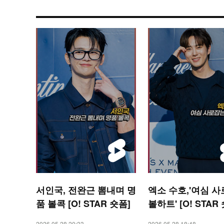
서인국, 전완근 뽐내며 명
엑소 수호,'여심 
품 볼콕 [O! STAR 숏폼]
볼하트' [O! STAR
2026.05.28 20:33
2026.05.28 18:48