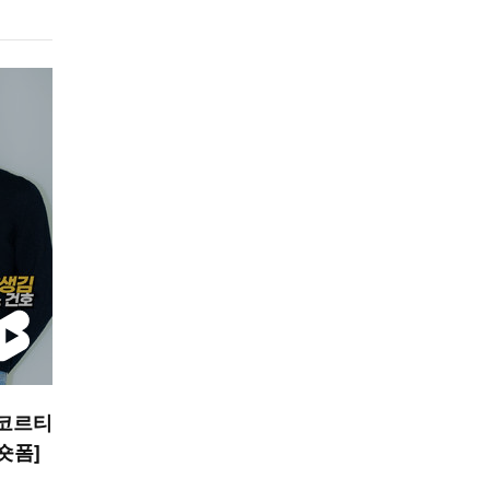
 코르티
 숏폼]