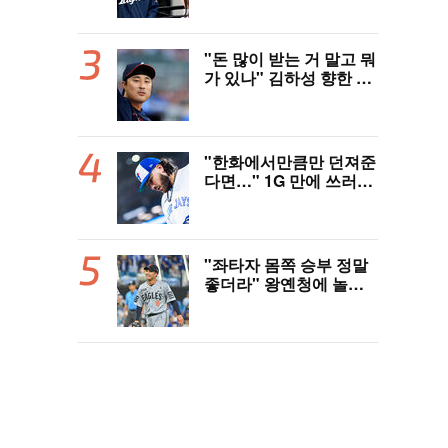
역사 썼다"
"돈 많이 받는 거 말고 뭐
가 있나" 김하성 향한 현
지 매체 직격탄…"로스
터 한 자리 낭비" 날선 비
판
"한화에서만큼만 던져준
다면…" 1G 만에 쓰러진
폰세, 토론토 기대는 식
지 않았다
"좌타자 몸쪽 승부 정말
좋더라" 왕옌청에 놀란
국민 유격수, 1차지명 좌
완 성장세에 대만족 "구
위 좋아지고 안정감 생겼
다" [오!쎈 대구]