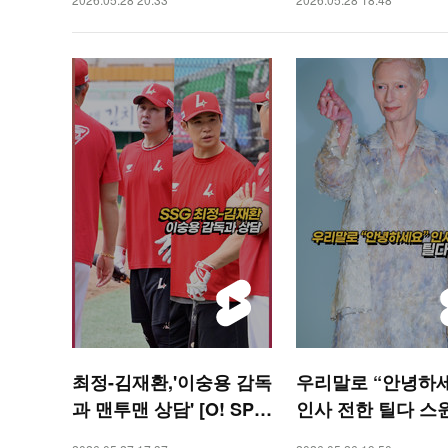
최정-김재환,'이숭용 감독
우리말로 “안녕하
과 맨투맨 상담' [O! SPO
인사 전한 틸다 스
RTS 숏폼]
[O! STAR 숏폼]