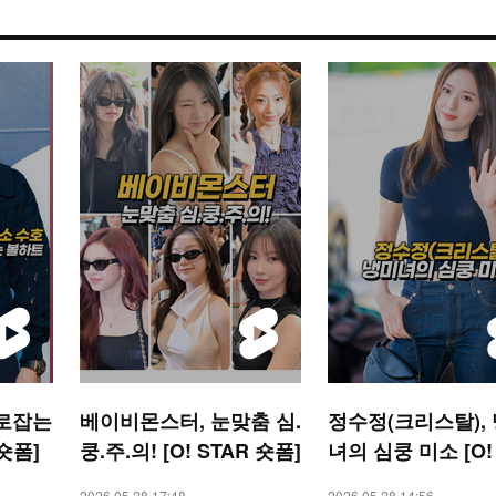
사로잡는
베이비몬스터, 눈맞춤 심.
정수정(크리스탈),
 숏폼]
쿵.주.의! [O! STAR 숏폼]
녀의 심쿵 미소 [O!
R 숏폼]
2026.05.28 17:48
2026.05.28 14:56