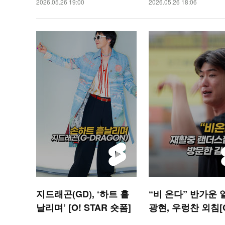
2026.05.26 19:00
2026.05.26 18:06
지드래곤(GD), ‘하트 흩
“비 온다” 반가운 
날리며’ [O! STAR 숏폼]
광현, 우렁찬 외침[O
ORTS 숏폼]