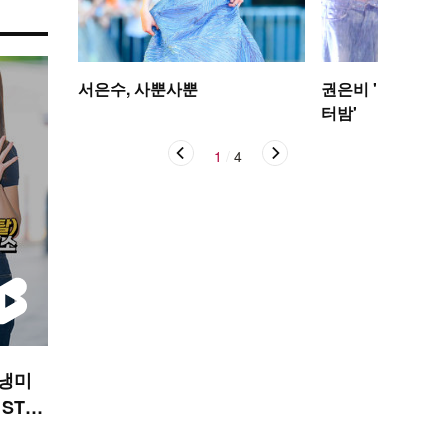
서은수, 사뿐사뿐
권은비 '야구장 더
터밤'
1
/
4
 냉미
 STA