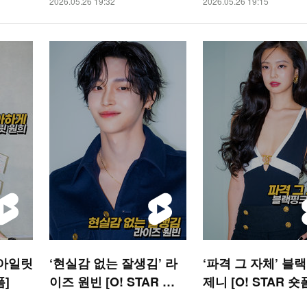
2026.05.26 19:32
2026.05.26 19:15
 아일릿
‘현실감 없는 잘생김’ 라
‘파격 그 자체’ 블
폼]
이즈 원빈 [O! STAR 숏
제니 [O! STAR 숏
폼]