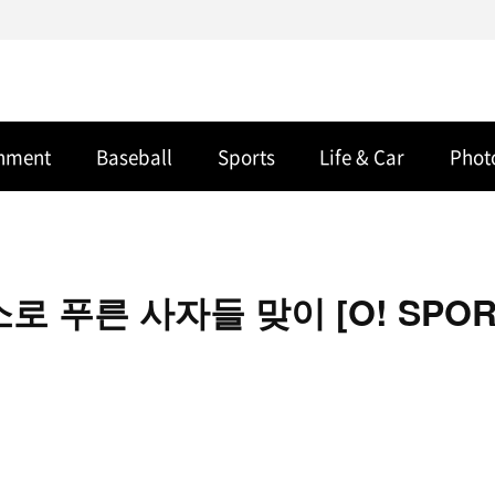
inment
Baseball
Sports
Life & Car
Phot
 푸른 사자들 맞이 [O! SPOR