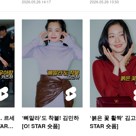
2026.05.26 14:17
2026.05.26 13:50
. 르세
‘뼈말라’도 착붙! 김민하
‘붉은 꽃 활짝’ 김고
TAR
[O! STAR 숏폼]
STAR 숏폼]