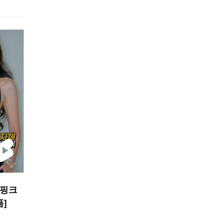
랙핑크
폼]