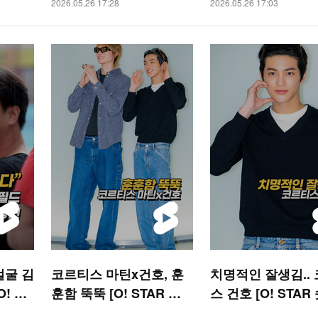
2026.05.26 17:28
2026.05.26 17:03
얼굴 김
코르티스 마틴x건호, 훈
치명적인 잘생김..
! SP
훈함 뚝뚝 [O! STAR 숏
스 건호 [O! STAR
폼]