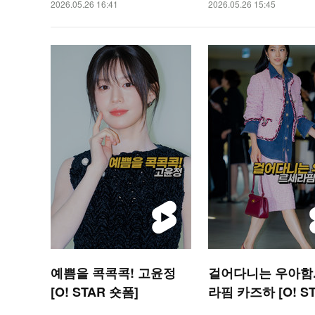
2026.05.26 16:41
2026.05.26 15:45
예쁨을 콕콕콕! 고윤정
걸어다니는 우아함.
[O! STAR 숏폼]
라핌 카즈하 [O! S
숏폼]