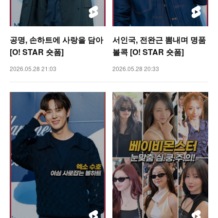
공명, 손하트에 사랑을 담아
서인국, 전완근 뽐내며 명품
[O! STAR 숏폼]
볼콕 [O! STAR 숏폼]
2026.05.28 21:03
2026.05.28 20:33