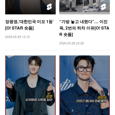
장원영,’대한민국 미모 1등’
“가방 놓고 내렸다”… 이진
[O! STAR 숏폼]
욱, 2번의 하차 이유[O! STA
R 숏폼]
2026.05.29 12:15
2026.05.28 23:26