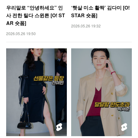
우리말로 “안녕하세요” 인
‘햇살 미소 활짝’ 김다미 [O!
사 전한 틸다 스윈튼 [O! ST
STAR 숏폼]
AR 숏폼]
2026.05.26 19:32
2026.05.26 19:50