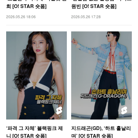
희 [O! STAR 숏폼]
원빈 [O! STAR 숏폼]
2026.05.26 18:06
2026.05.26 17:28
‘파격 그 자체’ 블랙핑크 제
지드래곤(GD), ‘하트 흩날리
니 [O! STAR 숏폼]
며’ [O! STAR 숏폼]