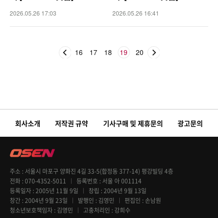
2026.05.26 17:03
2026.05.26 16:41
16
17
18
19
20
회사소개
저작권 규약
기사구매 및 제휴문의
광고문의
주소
서울시 마포구 양화진 4길 33-5(합정동 377-14) 평강빌딩 4층
전화
070-4352-5011
등록번호
서울 아 001114
등록일자
2005년 11월 9일
창립
2004년 9월 13일
창간
2004년 9월 23일
발행인
김영민
편집인
손남원
청소년보호책임자
김영민
고충처리인
강희수