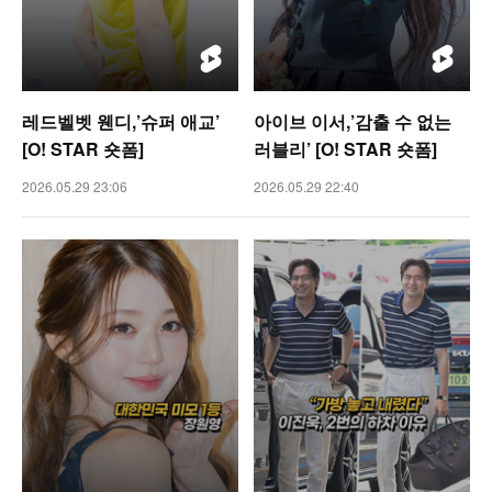
레드벨벳 웬디,’슈퍼 애교’
아이브 이서,’감출 수 없는
[O! STAR 숏폼]
러블리’ [O! STAR 숏폼]
2026.05.29 23:06
2026.05.29 22:40