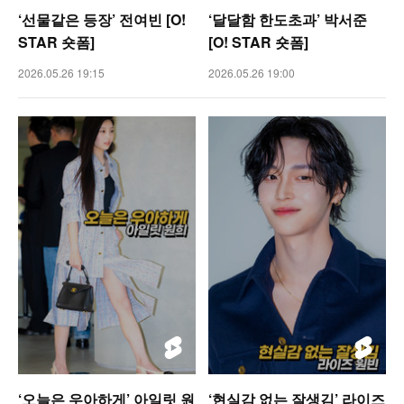
‘선물같은 등장’ 전여빈 [O!
‘달달함 한도초과’ 박서준
STAR 숏폼]
[O! STAR 숏폼]
2026.05.26 19:15
2026.05.26 19:00
‘오늘은 우아하게’ 아일릿 원
‘현실감 없는 잘생김’ 라이즈