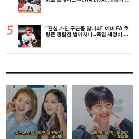
에 2군행 어쩌나
"관심 가진 구단들 많더라" 예비 FA 호
령존 쟁탈전 벌어지나...폭염 재정비 타
격슬럼프 탈출 예고, 가을야구 이끌고 대
박 정조준