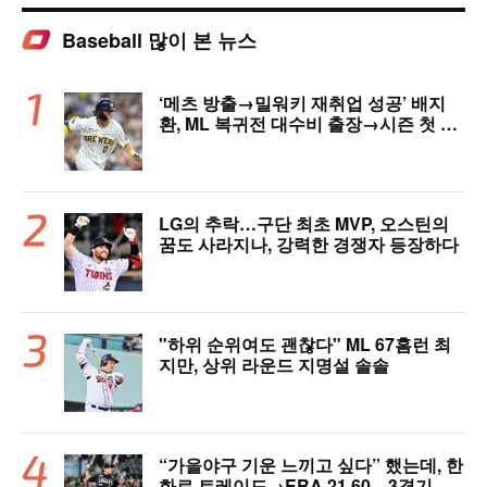
Baseball 많이 본 뉴스
‘메츠 방출→밀워키 재취업 성공’ 배지
환, ML 복귀전 대수비 출장→시즌 첫 안
타…밀워키, 연장 끝내기 승리 [MIL 리
뷰]
LG의 추락…구단 최초 MVP, 오스틴의
꿈도 사라지나, 강력한 경쟁자 등장하다
"하위 순위여도 괜찮다" ML 67홈런 최
지만, 상위 라운드 지명설 솔솔
“가을야구 기운 느끼고 싶다” 했는데, 한
화로 트레이드→ERA 21.60…3경기 만