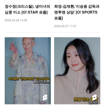
정수정(크리스탈), 냉미녀의
최정-김재환,'이숭용 감독과
심쿵 미소 [O! STAR 숏폼]
맨투맨 상담' [O! SPORTS
숏폼]
2026.05.28 14:56
2026.05.27 17:37