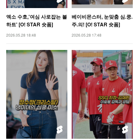
엑소 수호,'여심 사로잡는 볼
베이비몬스터, 눈맞춤 심.쿵.
하트' [O! STAR 숏폼]
주.의! [O! STAR 숏폼]
2026.05.28 18:48
2026.05.28 17:48