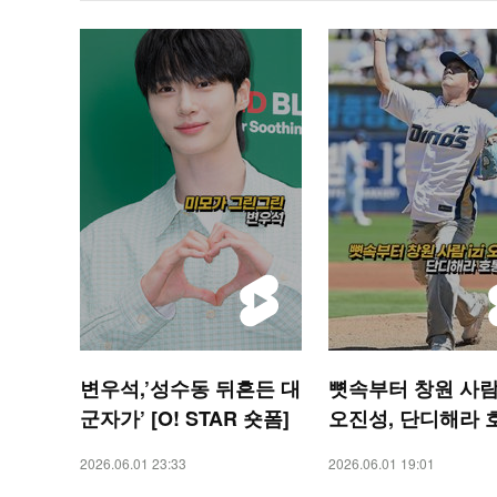
변우석,’성수동 뒤흔든 대
뼛속부터 창원 사람 
군자가’ [O! STAR 숏폼]
오진성, 단디해라 
구 [O! SPORTS 
2026.06.01 23:33
2026.06.01 19:01