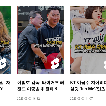
, 자
이범호 감독, 타이거즈 레
KT 이금주 치어리더
! ST
전드 이종범 위원과 화기
일릿 ‘It’s Me’(잇
애애 [O! SPORTS 숏폼]
[O! SPORTS 숏폼]
2026.06.03 16:32
2026.06.03 11:07