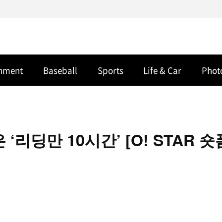
inment
Baseball
Sports
Life & Car
Phot
리딩만 10시간’ [O! STAR 숏