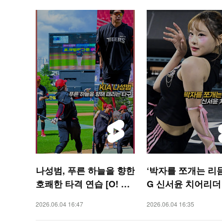
나성범, 푸른 하늘을 향한
‘박자를 쪼개는 리듬
호쾌한 타격 연습 [O! SP
G 신서윤 치어리더
ORTS 숏폼]
셜 응원 공연[치치]
2026.06.04 16:47
2026.06.04 16:35