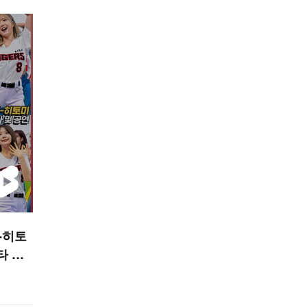
-히토
타 및
 숏폼]