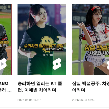
KBO
승리하면 열리는 KT 클
잠실 백설공주, 차
축하 물
럽, 이예빈 치어리더
어리더
 숏폼]
2026.06.05 14:27
2026.06.05 13:52