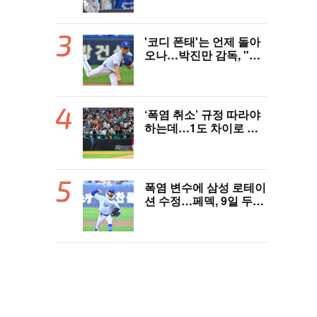
타 [오!쎈 대구]
'코디 폰태'는 언제 돌아
오나…박진만 감독, "최
원태가 잘해줘야 선발진
제대로 돌아간다"
‘폭염 취소’ 규정 따라야
하는데…1도 차이로 관
중 25명 쓰러졌다. 심정
지까지, 폭염 경보에도
경기 취소 가능할까
폭염 변수에 삼성 로테이
션 수정…페덱, 9일 두산
전 출격+김백산 보직 변
경? [오!쎈 대구]