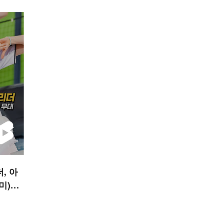
, 아
츠미)