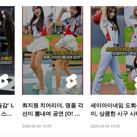
감’ L
최지원 치어리더, 명품 각
세이마이네임 도희
 스페
선미 뽐내며 공연 [O! SP
미, 상큼한 시구 시
ORTS 숏폼]
공연 [O! SPORTS
2026.06.04 15:39
2026.06.04 15:05