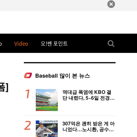
o
Video
오!쎈 포인트
Baseball 많이 본 뉴스
폼]
역대급 폭염에 KBO 결
단 내렸다, 5~6일 전경기
취소…6일 긴급 실행위
개최, 폭염 대책 논의 [공
식 발표]
307억은 괜히 받은 게 아
니었다…노시환, 공수주
원맨쇼+6년 연속 100안