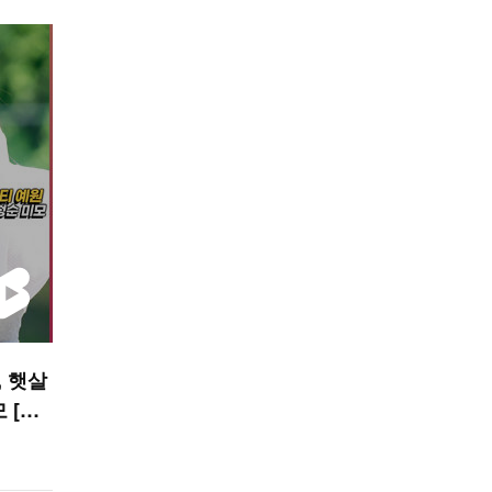
 햇살
[O!