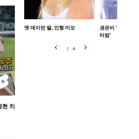
맷 데이먼 딸, 인형 미모
권은비 '야구장 더
터밤'
1
/
4
영현 치