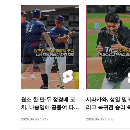
원조 한·만·두 정경배 코
시라카와, 생일 및 
치, 나승엽에 공들여 타격
리그 복귀전 승리 
지도 [O! SPORTS 숏폼]
세례 [O! SPORTS
2026.06.05 16:17
2026.06.05 15:05