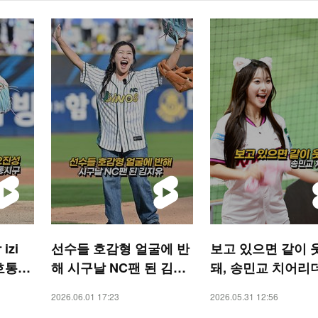
izi
선수들 호감형 얼굴에 반
보고 있으면 같이 
호통시
해 시구날 NC팬 된 김지
돼, 송민교 치어리
숏폼]
유 [O! SPORTS 숏폼]
2026.06.01 17:23
2026.05.31 12:56