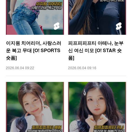
이지원 치어리더, 사랑스러
피프피피프티 아테나, 눈부
운 복고 무대 [O! SPORTS
신 여신 미모 [O! STAR 숏
숏폼]
폼]
2026.06.04 09:22
2026.06.04 09:16