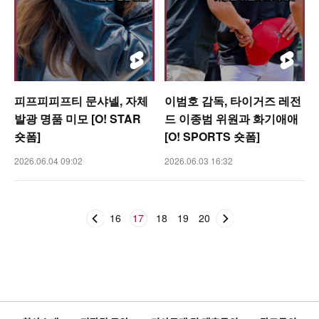
피프피피프티 문샤넬, 자체
이범호 감독, 타이거즈 레전
발광 명품 미모 [O! STAR
드 이종범 위원과 화기애애
숏폼]
[O! SPORTS 숏폼]
2026.06.04 09:02
2026.06.03 16:32
16
17
18
19
20