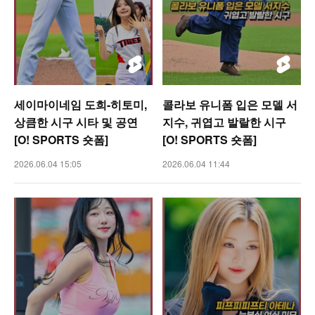
세이마이네임 도희-히토미,
콜라보 유니폼 입은 모델 서
상큼한 시구 시타 및 공연
지수, 귀엽고 발랄한 시구
[O! SPORTS 숏폼]
[O! SPORTS 숏폼]
2026.06.04 15:05
2026.06.04 11:44