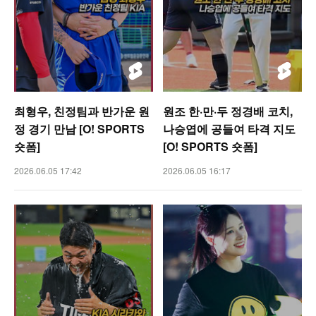
최형우, 친정팀과 반가운 원
원조 한·만·두 정경배 코치,
정 경기 만남 [O! SPORTS
나승엽에 공들여 타격 지도
숏폼]
[O! SPORTS 숏폼]
2026.06.05 17:42
2026.06.05 16:17