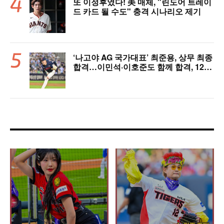
또 이정후였다! 美 매체, "린도어 트레이
드 카드 될 수도" 충격 시나리오 제기
‘나고야 AG 국가대표’ 최준용, 상무 최종
합격…이민석·이호준도 함께 합격, 12월
7일 입대