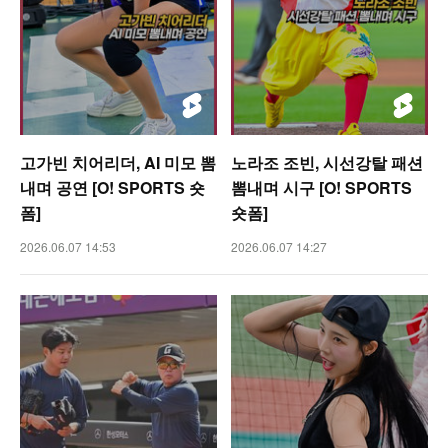
고가빈 치어리더, AI 미모 뽐
노라조 조빈, 시선강탈 패션
내며 공연 [O! SPORTS 숏
뽐내며 시구 [O! SPORTS
폼]
숏폼]
2026.06.07 14:53
2026.06.07 14:27