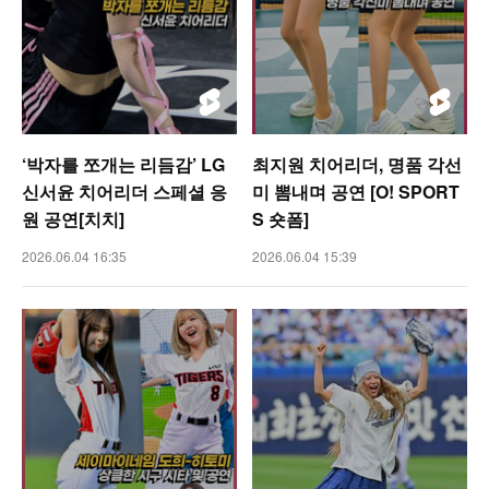
‘박자를 쪼개는 리듬감’ LG
최지원 치어리더, 명품 각선
신서윤 치어리더 스페셜 응
미 뽐내며 공연 [O! SPORT
원 공연[치치]
S 숏폼]
2026.06.04 16:35
2026.06.04 15:39