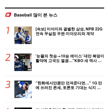
Baseball 많이 본 뉴스
[속보] 미야지와 결별한 삼성, NPB 22G
연속 무실점 우완 미야모리와 계약
'눈물의 첫승→10승 에이스' 대만 복덩이
활약에 고국도 열광…"KBO 새 역사 썼
다"
"한화에서만큼만 던져준다면…" 1G 만
에 쓰러진 폰세, 토론토 기대는 식지 않
았다