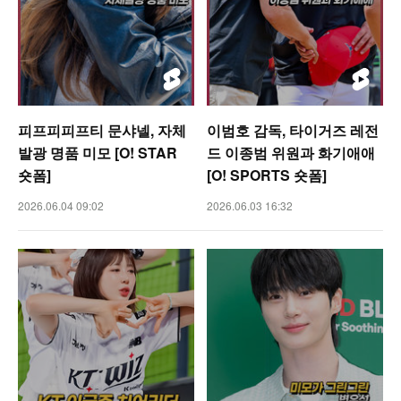
피프피피프티 문샤넬, 자체
이범호 감독, 타이거즈 레전
발광 명품 미모 [O! STAR
드 이종범 위원과 화기애애
숏폼]
[O! SPORTS 숏폼]
2026.06.04 09:02
2026.06.03 16:32