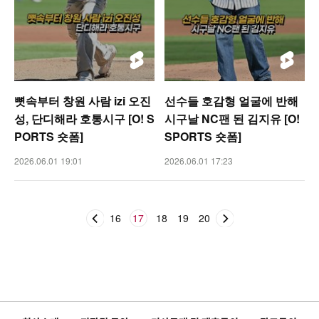
뼛속부터 창원 사람 izi 오진
선수들 호감형 얼굴에 반해
성, 단디해라 호통시구 [O! S
시구날 NC팬 된 김지유 [O!
PORTS 숏폼]
SPORTS 숏폼]
2026.06.01 19:01
2026.06.01 17:23
16
17
18
19
20