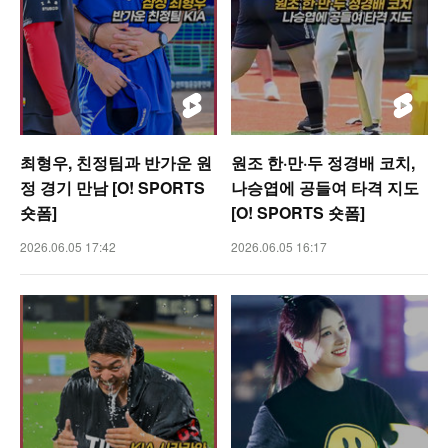
최형우, 친정팀과 반가운 원
원조 한·만·두 정경배 코치,
정 경기 만남 [O! SPORTS
나승엽에 공들여 타격 지도
숏폼]
[O! SPORTS 숏폼]
2026.06.05 17:42
2026.06.05 16:17