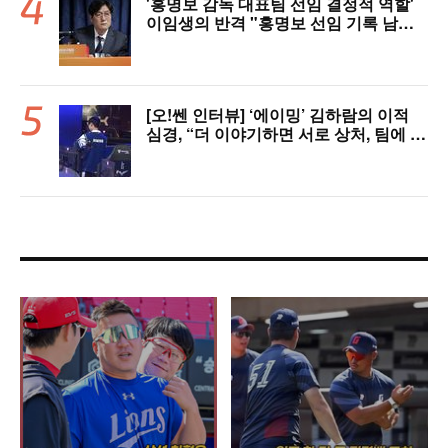
'홍명보 감독 대표팀 선임 결정적 역할'
이임생의 반격 "홍명보 선임 기록 남아
있다"…문체부와 법정 공방 나선다
[오!쎈 인터뷰] ‘에이밍’ 김하람의 이적
심경, “더 이야기하면 서로 상처, 팀에 피
해 주기 싫어”