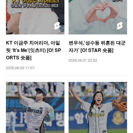
KT 이금주 치어리더, 아일
변우석,’성수동 뒤흔든 대군
릿 ‘It’s Me’(잇츠미) [O! SP
자가’ [O! STAR 숏폼]
ORTS 숏폼]
2026.06.01 23:33
2026.06.03 11:07