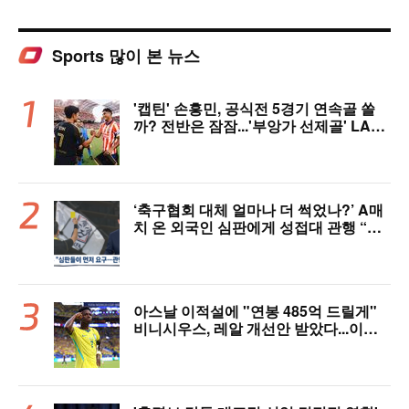
Sports 많이 본 뉴스
'캡틴' 손흥민, 공식전 5경기 연속골 쏠
까? 전반은 잠잠...'부앙가 선제골' LAF
C, 과달라하라와 1-1 전반 종료
‘축구협회 대체 얼마나 더 썩었나?’ A매
치 온 외국인 심판에게 성접대 관행 “그
래야 잘 불어주지 않겠나?”
아스날 이적설에 "연봉 485억 드릴게"
비니시우스, 레알 개선안 받았다...이제
선택은 선수 몫