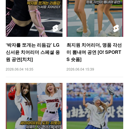
‘박자를 쪼개는 리듬감’ LG
최지원 치어리더, 명품 각선
신서윤 치어리더 스페셜 응
미 뽐내며 공연 [O! SPORT
원 공연[치치]
S 숏폼]
2026.06.04 16:35
2026.06.04 15:39