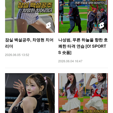
잠실 백설공주, 차영현 치어
나성범, 푸른 하늘을 향한 호
리더
쾌한 타격 연습 [O! SPORT
S 숏폼]
2026.06.05 13:52
2026.06.04 16:47