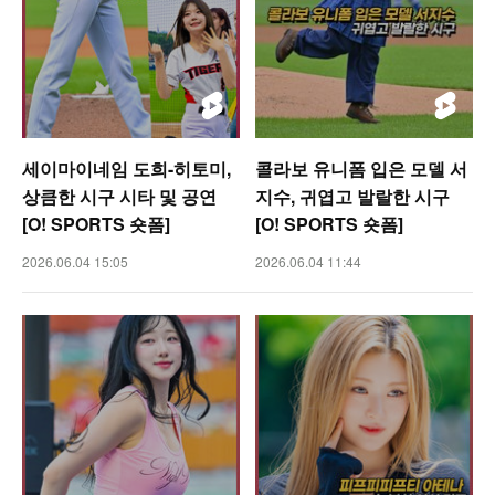
세이마이네임 도희-히토미,
콜라보 유니폼 입은 모델 서
상큼한 시구 시타 및 공연
지수, 귀엽고 발랄한 시구
[O! SPORTS 숏폼]
[O! SPORTS 숏폼]
2026.06.04 15:05
2026.06.04 11:44