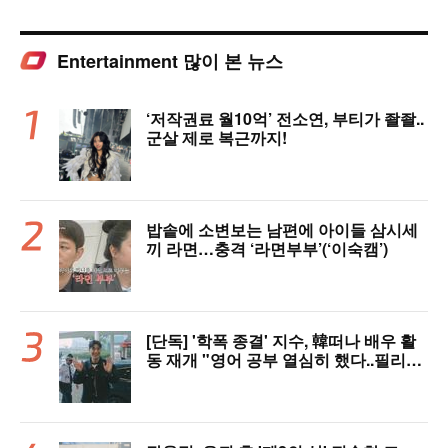
Entertainment 많이 본 뉴스
‘저작권료 월10억’ 전소연, 부티가 좔좔..
군살 제로 복근까지!
밥솥에 소변보는 남편에 아이들 삼시세
끼 라면…충격 ‘라면부부’(‘이숙캠’)
[단독] '학폭 종결' 지수, 韓떠나 배우 활
동 재개 "영어 공부 열심히 했다..필리핀
서 많이 배워"(인터뷰)