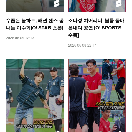
수줍은 볼하트, 패션 센스 뽐
조다정 치어리더, 볼륨 몸매
내는 이수혁[O! STAR 숏폼]
뽐내며 공연 [O! SPORTS
숏폼]
2026.06.09 12:13
2026.06.08 22:17