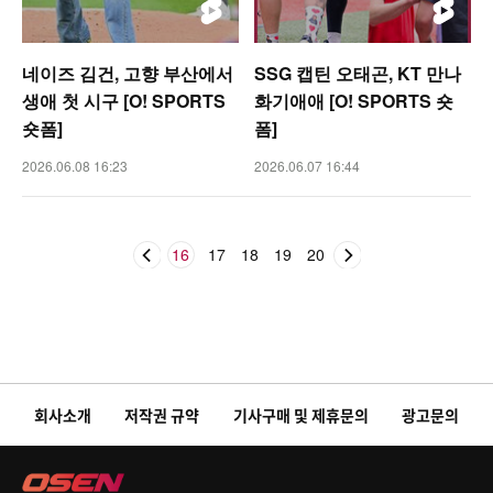
네이즈 김건, 고향 부산에서
SSG 캡틴 오태곤, KT 만나
생애 첫 시구 [O! SPORTS
화기애애 [O! SPORTS 숏
숏폼]
폼]
2026.06.08 16:23
2026.06.07 16:44
16
17
18
19
20
회사소개
저작권 규약
기사구매 및 제휴문의
광고문의