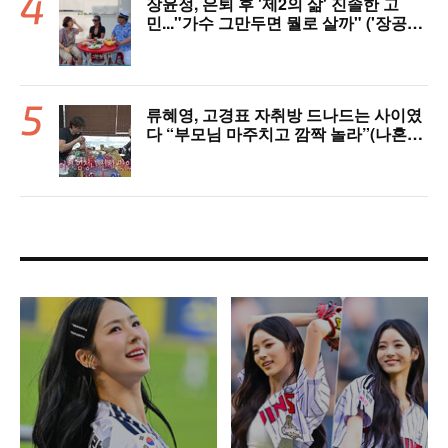
장윤정, 은퇴 후 '제2의 삶' 진솔한 고
민..."가수 그만두면 뭘로 살까" ('장공장
장윤정')
류혜영, 고경표 자취방 드나드는 사이였
다 “부모님 마주치고 깜짝 놀라”(나혼자
산다)