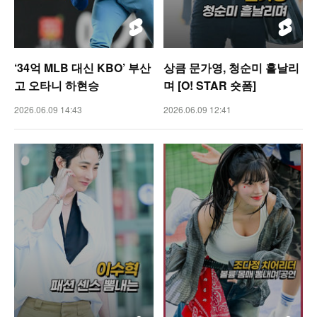
‘34억 MLB 대신 KBO’ 부산
상큼 문가영, 청순미 흩날리
고 오타니 하현승
며 [O! STAR 숏폼]
2026.06.09 14:43
2026.06.09 12:41