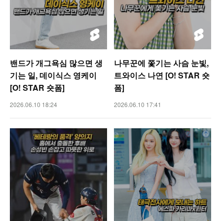
밴드가 개그욕심 많으면 생
나무꾼에 쫓기는 사슴 눈빛,
기는 일, 데이식스 영케이
트와이스 나연 [O! STAR 숏
[O! STAR 숏폼]
폼]
2026.06.10 18:24
2026.06.10 17:41