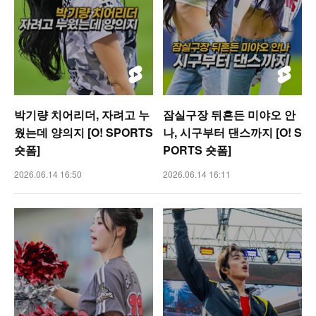
박기량 치어리더, 자려고 누
잠실구장 뒤흔든 미야오 안
웠는데 양의지 [O! SPORTS
나, 시구부터 댄스까지 [O! S
숏폼]
PORTS 숏폼]
2026.06.14 16:50
2026.06.14 16:11