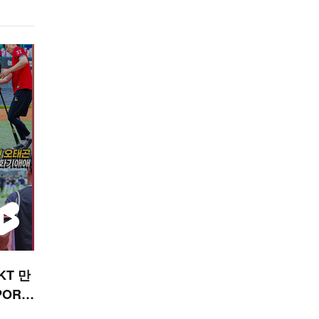
KT 만
PORT