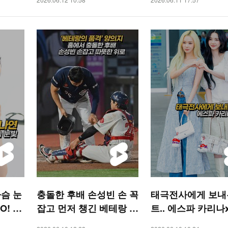
슴 눈
충돌한 후배 손성빈 손 꼭
태극전사에게 보내
O! ST
잡고 먼저 챙긴 베테랑 양
트.. 에스파 카리나
의지의 품격 [O! SPORT
[O! STAR 숏폼]