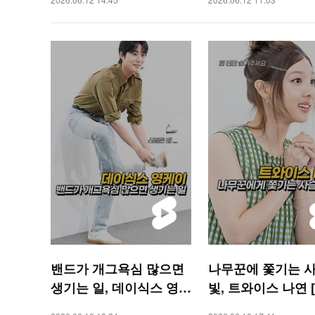
밴드가 개그욕심 많으면
나무꾼에 쫓기는 사
생기는 일, 데이식스 영케
빛, 트와이스 나연 [
이 [O! STAR 숏폼]
AR 숏폼]