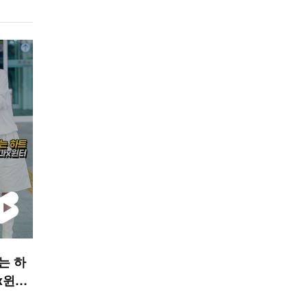
는 하
x윈터