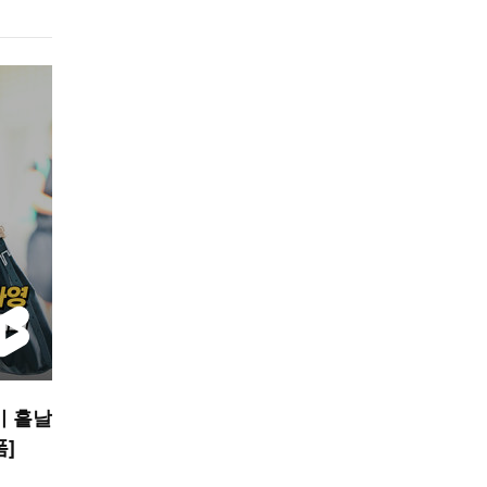
미 흩날
폼]