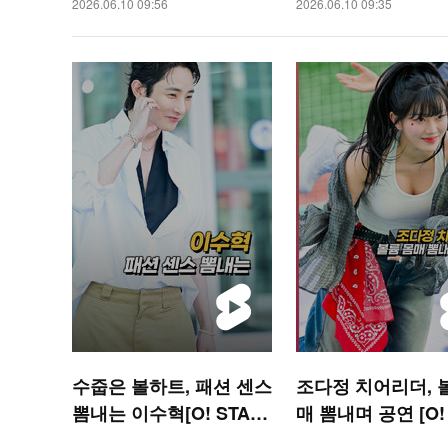
2026.06.10 09:56
2026.06.10 09:35
수줍은 볼하트, 패션 센스
조다정 치어리더, 
뽐내는 이수혁[O! STAR
매 뽐내며 공연 [O!
숏폼]
RTS 숏폼]