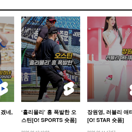
겠네,
‘홀리몰리’ 흥 폭발한 오
장원영, 러블리 애
스틴[O! SPORTS 숏폼]
[O! STAR 숏폼]
2026.06.12 10:58
2026.06.11 17:57