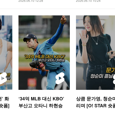
2026.06.10 12:28
2026.06.10 10:24
S 숏폼]
’ 화
‘34억 MLB 대신 KBO’
상큼 문가영, 청순
 숏폼]
부산고 오타니 하현승
리며 [O! STAR 숏