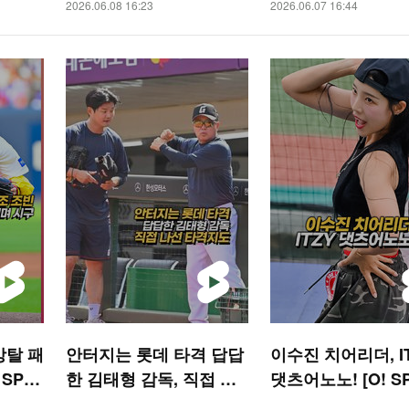
2026.06.08 16:23
2026.06.07 16:44
강탈 패
안터지는 롯데 타격 답답
이수진 치어리더, I
 SPO
한 김태형 감독, 직접 나
댓츠어노노! [O! S
선 타격지도 [O! SPORT
S 숏폼]