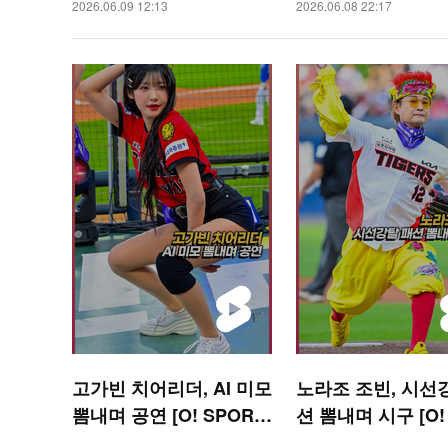
2026.06.09 12:13
2026.06.08 22:17
고가빈 치어리더, AI 미모
노라조 조빈, 시선
뽐내며 공연 [O! SPORT
션 뽐내며 시구 [O!
S 숏폼]
RTS 숏폼]