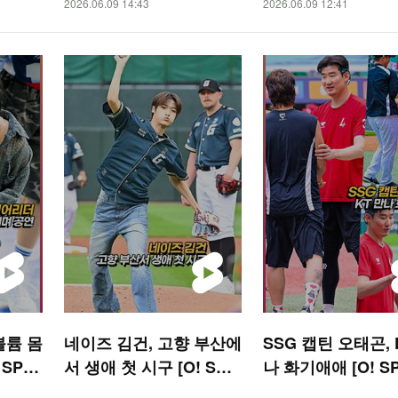
2026.06.09 14:43
2026.06.09 12:41
볼륨 몸
네이즈 김건, 고향 부산에
SSG 캡틴 오태곤, 
 SPO
서 생애 첫 시구 [O! SPO
나 화기애애 [O! S
RTS 숏폼]
S 숏폼]