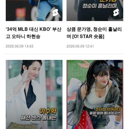
‘34억 MLB 대신 KBO’ 부산
상큼 문가영, 청순미 흩날리
고 오타니 하현승
며 [O! STAR 숏폼]
2026.06.09 14:43
2026.06.09 12:41