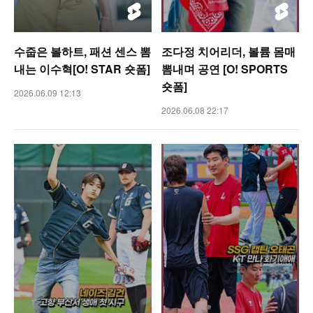
수줍은 볼하트, 패션 센스 뽐
조다정 치어리더, 볼륨 몸매
내는 이수혁[O! STAR 숏폼]
뽐내며 공연 [O! SPORTS
숏폼]
2026.06.09 12:13
2026.06.08 22:17