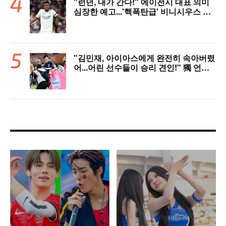
"런던, 내가 간다!" 에이전시 대표 의미
심장한 예고...'핵폭탄급' 비니시우스 아
스날행 불붙었다
"김민재, 아이아스에게 완전히 속아버렸
어...어린 선수들이 승리 견인!" 獨 언론,
냉정한 평가