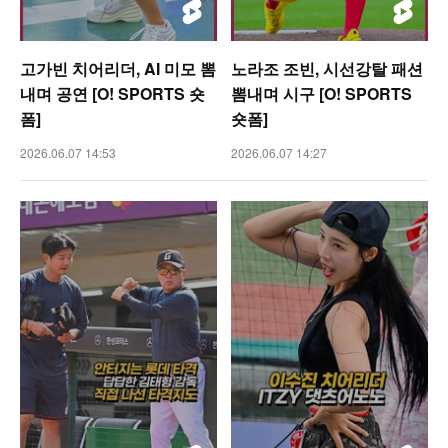
고가빈 치어리더, AI 미모 뽐
노라조 조빈, 시선강탈 패션
내며 공연 [O! SPORTS 숏
뽐내며 시구 [O! SPORTS
폼]
숏폼]
2026.06.07 14:53
2026.06.07 14:27