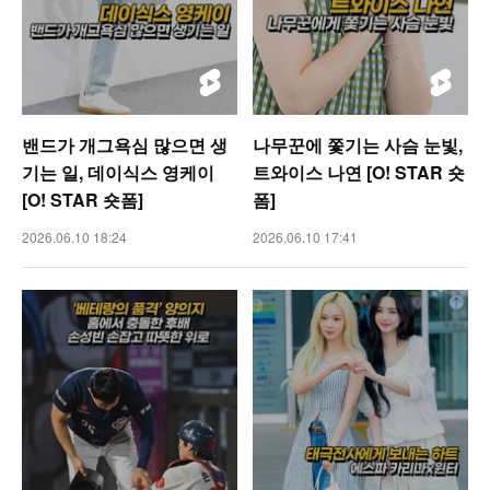
밴드가 개그욕심 많으면 생
나무꾼에 쫓기는 사슴 눈빛,
기는 일, 데이식스 영케이
트와이스 나연 [O! STAR 숏
[O! STAR 숏폼]
폼]
2026.06.10 18:24
2026.06.10 17:41