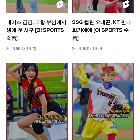
네이즈 김건, 고향 부산에서
SSG 캡틴 오태곤, KT 만나
생애 첫 시구 [O! SPORTS
화기애애 [O! SPORTS 숏
숏폼]
폼]
2026.06.08 16:23
2026.06.07 16:44