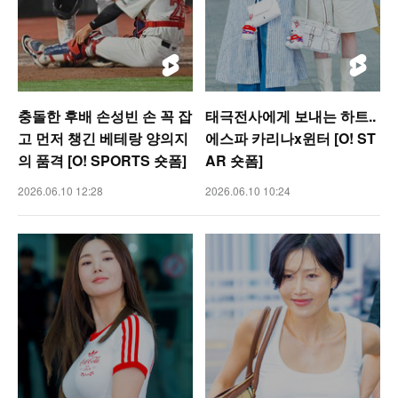
충돌한 후배 손성빈 손 꼭 잡
태극전사에게 보내는 하트..
고 먼저 챙긴 베테랑 양의지
에스파 카리나x윈터 [O! ST
의 품격 [O! SPORTS 숏폼]
AR 숏폼]
2026.06.10 12:28
2026.06.10 10:24