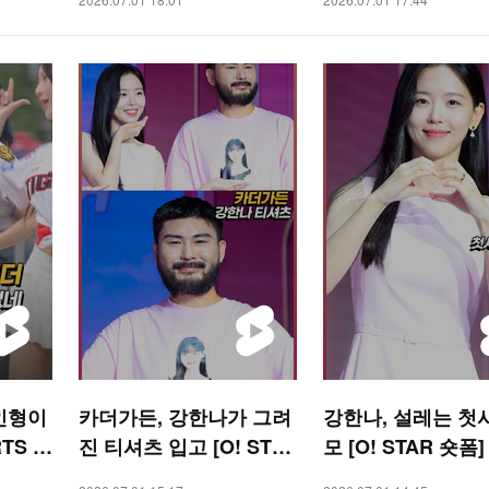
인형이
카더가든, 강한나가 그려
강한나, 설레는 첫
TS 숏
진 티셔츠 입고 [O! STA
모 [O! STAR 숏폼]
R 숏폼]