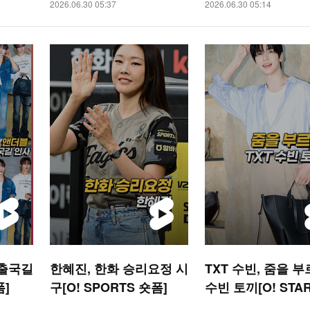
2026.06.30 05:37
2026.06.30 05:14
 출국길
한혜진, 한화 승리요정 시
TXT 수빈, 줌을 
폼]
구[O! SPORTS 숏폼]
수빈 토끼[O! STA
폼]