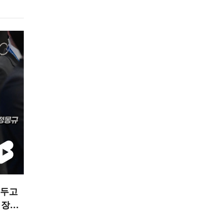
 두고
회장