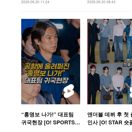
2026.06.30 11:24
2026.06.30 08:43
“홍명보 나가!” 대표팀
앤더블 데뷔 후 첫
귀국현장 [O! SPORTS
인사 [O! STAR 숏
숏폼]