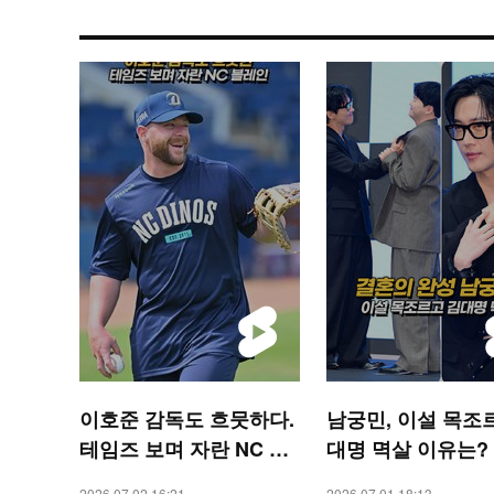
이호준 감독도 흐뭇하다.
남궁민, 이설 목조
테임즈 보며 자란 NC 블
대명 멱살 이유는? [
레인 [O! SPORTS 숏폼]
TAR 숏폼]
2026.07.02 16:21
2026.07.01 18:13