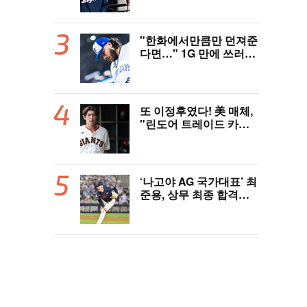
역사 썼다"
"한화에서만큼만 던져준
다면…" 1G 만에 쓰러진
폰세, 토론토 기대는 식
지 않았다
또 이정후였다! 美 매체,
"린도어 트레이드 카드
될 수도" 충격 시나리오
제기
‘나고야 AG 국가대표’ 최
준용, 상무 최종 합격…
이민석·이호준도 함께 합
격, 12월 7일 입대