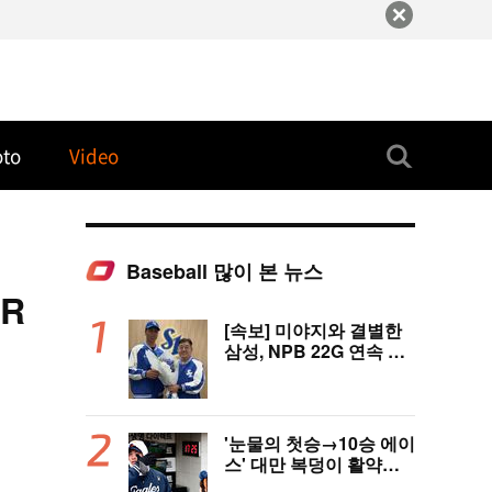
oto
Video
Baseball 많이 본 뉴스
AR
[속보] 미야지와 결별한
삼성, NPB 22G 연속 무
실점 우완 미야모리와 계
약
'눈물의 첫승→10승 에이
스' 대만 복덩이 활약에
고국도 열광…"KBO 새