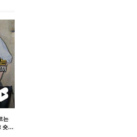
부르는
R 숏