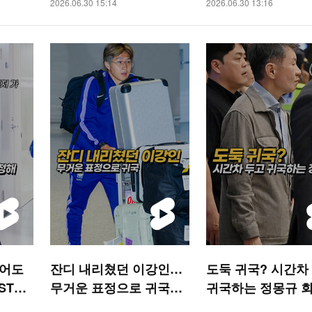
2026.06.30 15:14
2026.06.30 13:16
짚어도
잔디 내리쳤던 이강인…
도둑 귀국? 시간차
STAR
무거운 표정으로 귀국
귀국하는 정몽규 
[O! SPORTS 숏폼]
[O! SPORTS 숏폼]