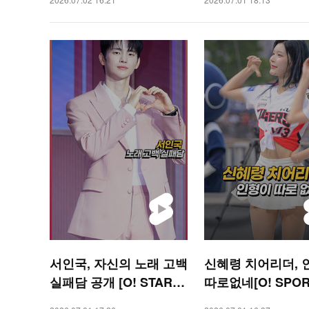
서인국, 자신의 노래 고백
신혜령 치어리더, 
실패담 공개 [O! STAR
따로없네[O! SPOR
숏폼]
폼]