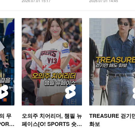
2026.07.01 15:17
2026.07.01 14:45
의 무
오의주 치어리더, 챔필 뉴
TREASURE 걷기
PORT
페이스[O! SPORTS 숏
화보
폼]