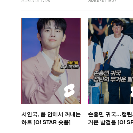
2026.07.01 17:26
2026.07.01 16:37
서인국, 품 안에서 꺼내는
손흥민 귀국…캡틴
하트 [O! STAR 숏폼]
거운 발걸음 [O! S
S 숏폼]