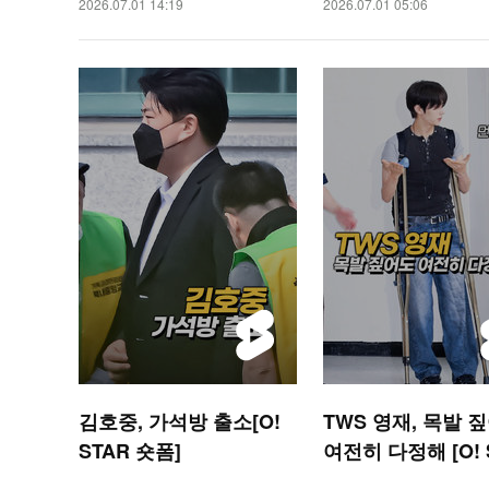
2026.07.01 14:19
2026.07.01 05:06
김호중, 가석방 출소[O!
TWS 영재, 목발 
STAR 숏폼]
여전히 다정해 [O! 
숏폼]