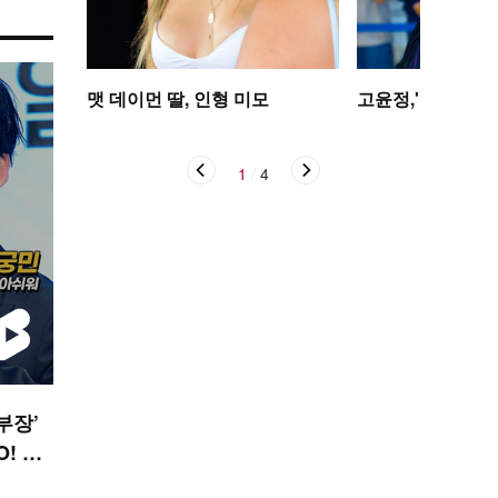
맷 데이먼 딸, 인형 미모
고윤정,'탄성을 자
1
/
4
부장’
! ST