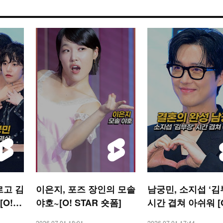
르고 김
이은지, 포즈 장인의 모솔
남궁민, 소지섭 ‘김
O! S
야호~[O! STAR 숏폼]
시간 겹쳐 아쉬워 [O
AR 숏폼]
2026.07.01 18:01
2026.07.01 17:44