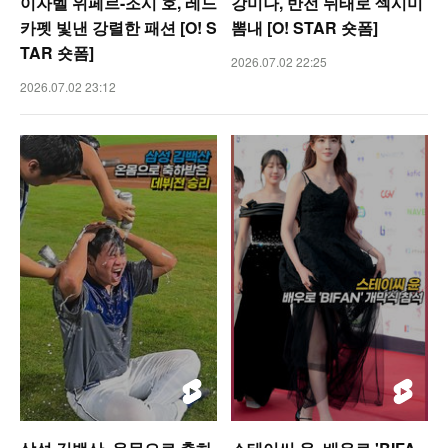
이자벨 위페르-조시 호, 레드
강미나, 반전 뒤태로 섹시미
카펫 빛낸 강렬한 패션 [O! S
뽐내 [O! STAR 숏폼]
TAR 숏폼]
2026.07.02 22:25
2026.07.02 23:12