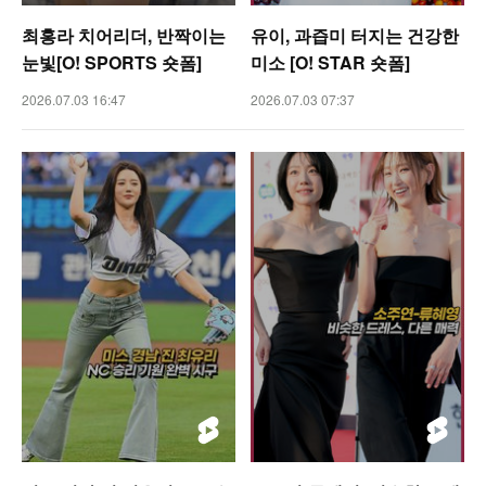
최홍라 치어리더, 반짝이는
유이, 과즙미 터지는 건강한
눈빛[O! SPORTS 숏폼]
미소 [O! STAR 숏폼]
2026.07.03 16:47
2026.07.03 07:37