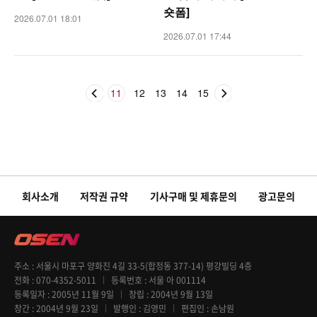
숏폼]
2026.07.01 18:01
2026.07.01 17:44
11
12
13
14
15
회사소개
저작권 규약
기사구매 및 제휴문의
광고문의
주소
서울시 마포구 양화진 4길 33-5(합정동 377-14) 평강빌딩 4층
전화
070-4352-5011
등록번호
서울 아 001114
등록일자
2005년 11월 9일
창립
2004년 9월 13일
창간
2004년 9월 23일
발행인
김영민
편집인
손남원