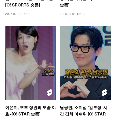
[O! SPORTS 숏폼]
숏폼]
2026.07.02 16:21
2026.07.01 18:13
이은지, 포즈 장인의 모솔 야
남궁민, 소지섭 ‘김부장’ 시
호~[O! STAR 숏폼]
간 겹쳐 아쉬워 [O! STAR