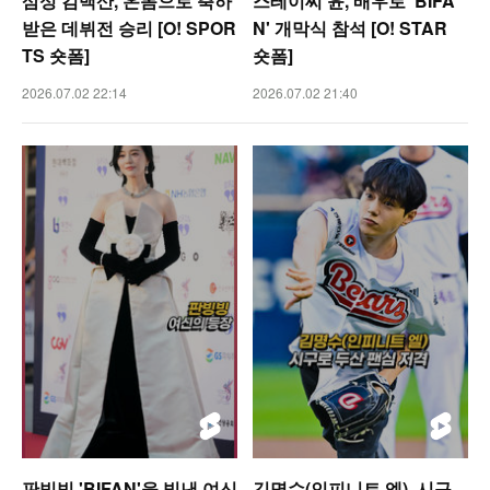
삼성 김백산, 온몸으로 축하
스테이씨 윤, 배우로 'BIFA
받은 데뷔전 승리 [O! SPOR
N' 개막식 참석 [O! STAR
TS 숏폼]
숏폼]
2026.07.02 22:14
2026.07.02 21:40
판빙빙,'BIFAN'을 빛낸 여신
김명수(인피니트 엘), 시구