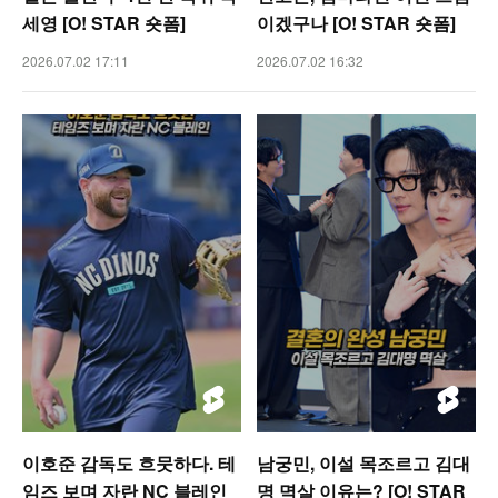
세영 [O! STAR 숏폼]
이겠구나 [O! STAR 숏폼]
2026.07.02 17:11
2026.07.02 16:32
이호준 감독도 흐뭇하다. 테
남궁민, 이설 목조르고 김대
임즈 보며 자란 NC 블레인
명 멱살 이유는? [O! STAR