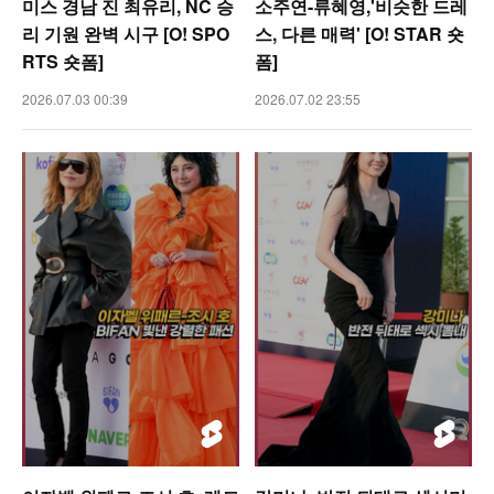
미스 경남 진 최유리, NC 승
소주연-류혜영,'비슷한 드레
리 기원 완벽 시구 [O! SPO
스, 다른 매력' [O! STAR 숏
RTS 숏폼]
폼]
2026.07.03 00:39
2026.07.02 23:55