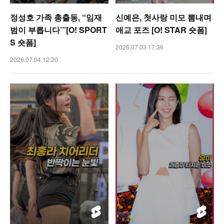
정성호 가족 총출동, “임재
신예은, 첫사랑 미모 뽐내며
범이 부릅니다’”[O! SPORT
애교 포즈 [O! STAR 숏폼]
S 숏폼]
2026.07.03 17:36
2026.07.04 12:20