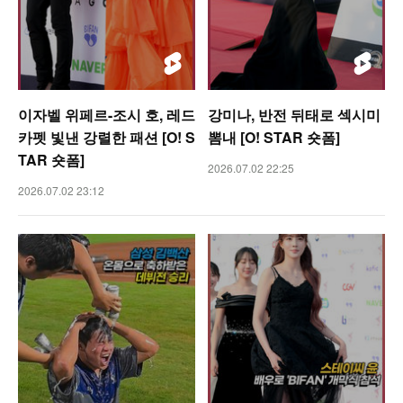
이자벨 위페르-조시 호, 레드
강미나, 반전 뒤태로 섹시미
카펫 빛낸 강렬한 패션 [O! S
뽐내 [O! STAR 숏폼]
TAR 숏폼]
2026.07.02 22:25
2026.07.02 23:12