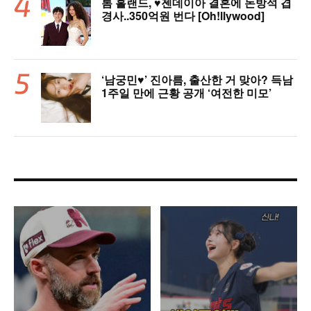
톰 홀랜드, ♥︎젠데이아 결혼에 돈방석 겹
경사..350억원 번다 [Oh!llywood]
‘남궁민♥’ 진아름, 출산한 거 맞아? 득남
1주일 만에 근황 공개 ‘여전한 미모’