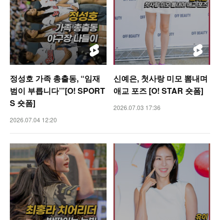
정성호 가족 총출동, “임재
신예은, 첫사랑 미모 뽐내며
범이 부릅니다’”[O! SPORT
애교 포즈 [O! STAR 숏폼]
S 숏폼]
2026.07.03 17:36
2026.07.04 12:20