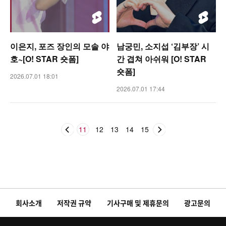
이은지, 포즈 장인의 모솔 야
남궁민, 소지섭 ‘김부장’ 시
호~[O! STAR 숏폼]
간 겹쳐 아쉬워 [O! STAR
숏폼]
2026.07.01 18:01
2026.07.01 17:44
11
12
13
14
15
회사소개
저작권 규약
기사구매 및 제휴문의
광고문의