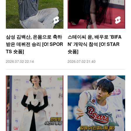
삼성 김백산, 온몸으로 축하
스테이씨 윤, 배우로 'BIFA
받은 데뷔전 승리 [O! SPOR
N' 개막식 참석 [O! STAR
TS 숏폼]
숏폼]
2026.07.02 22:14
2026.07.02 21:40