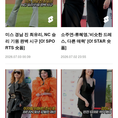
미스 경남 진 최유리, NC 승
소주연-류혜영,'비슷한 드레
리 기원 완벽 시구 [O! SPO
스, 다른 매력' [O! STAR 숏
RTS 숏폼]
폼]
2026.07.03 00:39
2026.07.02 23:55