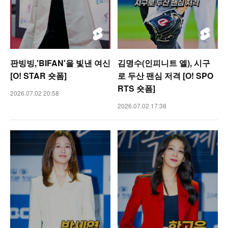
판빙빙,'BIFAN'을 빛낸 여신
김명수(인피니트 엘), 시구
[O! STAR 숏폼]
로 두산 팬심 저격 [O! SPO
RTS 숏폼]
2026.07.02 20:58
2026.07.02 17:38