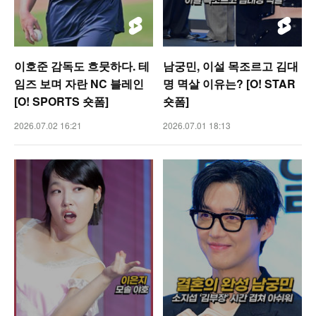
이호준 감독도 흐뭇하다. 테
남궁민, 이설 목조르고 김대
임즈 보며 자란 NC 블레인
명 멱살 이유는? [O! STAR
[O! SPORTS 숏폼]
숏폼]
2026.07.02 16:21
2026.07.01 18:13