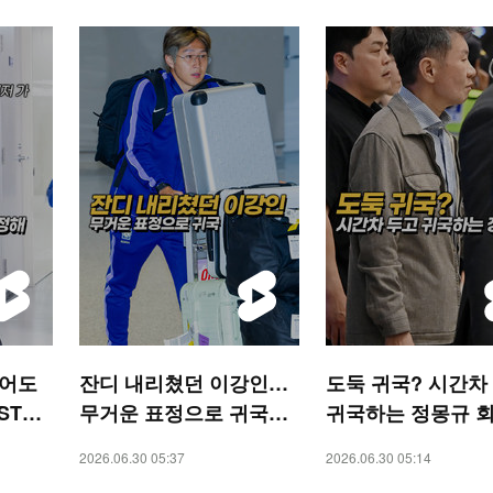
짚어도
잔디 내리쳤던 이강인…
도둑 귀국? 시간차
STAR
무거운 표정으로 귀국
귀국하는 정몽규 
[O! SPORTS 숏폼]
[O! SPORTS 숏폼]
2026.06.30 05:37
2026.06.30 05:14