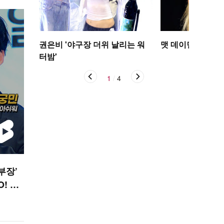
권은비 '야구장 더위 날리는 워
맷 데이먼 딸, 인
터밤'
1
/
4
부장’
! ST