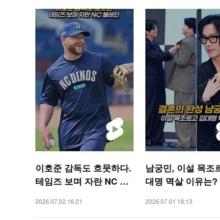
이호준 감독도 흐뭇하다.
남궁민, 이설 목조
테임즈 보며 자란 NC 블
대명 멱살 이유는? [
레인 [O! SPORTS 숏폼]
TAR 숏폼]
2026.07.02 16:21
2026.07.01 18:13