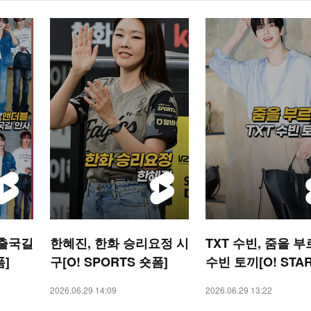
 출국길
한혜진, 한화 승리요정 시
TXT 수빈, 줌을 
폼]
구[O! SPORTS 숏폼]
수빈 토끼[O! STA
폼]
2026.06.29 14:09
2026.06.29 13:22