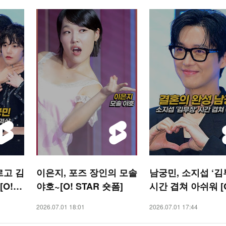
르고 김
이은지, 포즈 장인의 모솔
남궁민, 소지섭 ‘김
O! S
야호~[O! STAR 숏폼]
시간 겹쳐 아쉬워 [O
AR 숏폼]
2026.07.01 18:01
2026.07.01 17:44