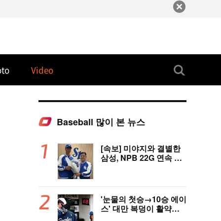
oto
Video
Baseball 많이 본 뉴스
[속보] 미야지와 결별한
삼성, NPB 22G 연속 무
실점 우완 미야모리와 계
약
'눈물의 첫승→10승 에이
스' 대만 복덩이 활약에
고국도 열광…"KBO 새