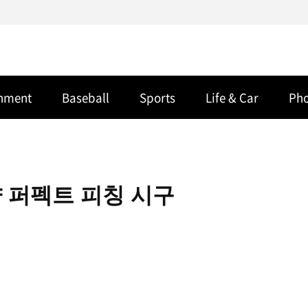
inment
Baseball
Sports
Life & Car
Ph
 퍼펙트 피칭 시구