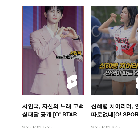
서인국, 자신의 노래 고백
신혜령 치어리더, 
실패담 공개 [O! STAR
따로없네[O! SPOR
숏폼]
폼]
2026.07.01 17:26
2026.07.01 16:37