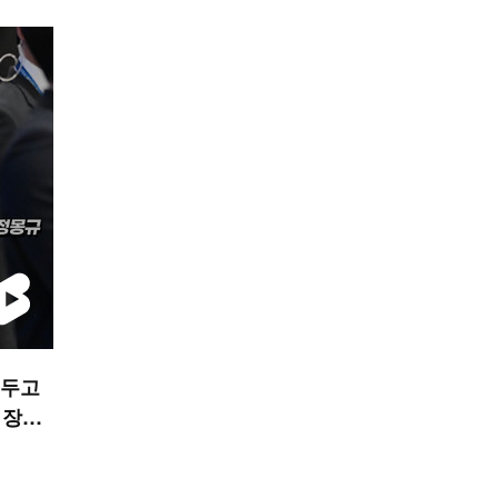
 두고
회장