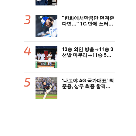
역사 썼다"
"한화에서만큼만 던져준
다면…" 1G 만에 쓰러진
폰세, 토론토 기대는 식
지 않았다
13승 외인 방출→11승 3
선발 마무리→11승 5선
발 부진…염경엽 한숨, L
G 선발야구 살아날까
‘나고야 AG 국가대표’ 최
준용, 상무 최종 합격…
이민석·이호준도 함께 합
격, 12월 7일 입대