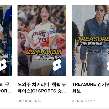
의 무
오의주 치어리더, 챔필 뉴
TREASURE 걷기
PORT
페이스[O! SPORTS 숏
화보
폼]
2026.06.30 15:14
2026.06.30 13:16