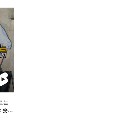
부르는
R 숏