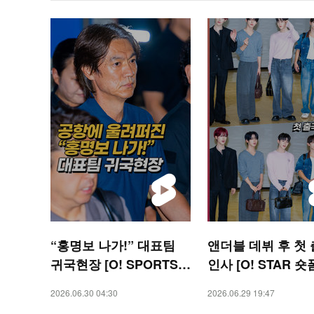
“홍명보 나가!” 대표팀
앤더블 데뷔 후 첫
귀국현장 [O! SPORTS
인사 [O! STAR 숏
숏폼]
2026.06.30 04:30
2026.06.29 19:47