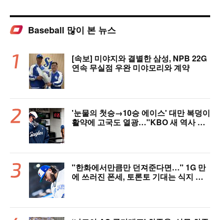
Baseball 많이 본 뉴스
[속보] 미야지와 결별한 삼성, NPB 22G
연속 무실점 우완 미야모리와 계약
'눈물의 첫승→10승 에이스' 대만 복덩이
활약에 고국도 열광…"KBO 새 역사 썼
다"
"한화에서만큼만 던져준다면…" 1G 만
에 쓰러진 폰세, 토론토 기대는 식지 않
았다