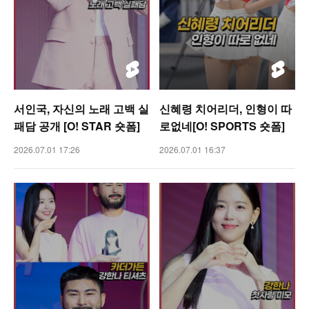
서인국, 자신의 노래 고백 실
신혜령 치어리더, 인형이 따
패담 공개 [O! STAR 숏폼]
로없네[O! SPORTS 숏폼]
2026.07.01 17:26
2026.07.01 16:37