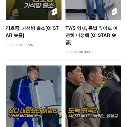
김호중, 가석방 출소[O! ST
TWS 영재, 목발 짚어도 여
AR 숏폼]
전히 다정해 [O! STAR 숏
폼]
2026.06.30 11:24
2026.06.30 08:43