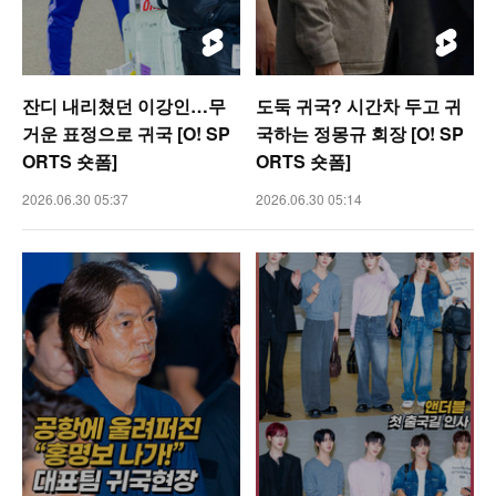
잔디 내리쳤던 이강인…무
도둑 귀국? 시간차 두고 귀
거운 표정으로 귀국 [O! SP
국하는 정몽규 회장 [O! SP
ORTS 숏폼]
ORTS 숏폼]
2026.06.30 05:37
2026.06.30 05:14