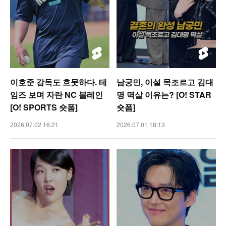
이호준 감독도 흐뭇하다. 테
남궁민, 이설 목조르고 김대
임즈 보며 자란 NC 블레인
명 멱살 이유는? [O! STAR
[O! SPORTS 숏폼]
숏폼]
2026.07.02 16:21
2026.07.01 18:13