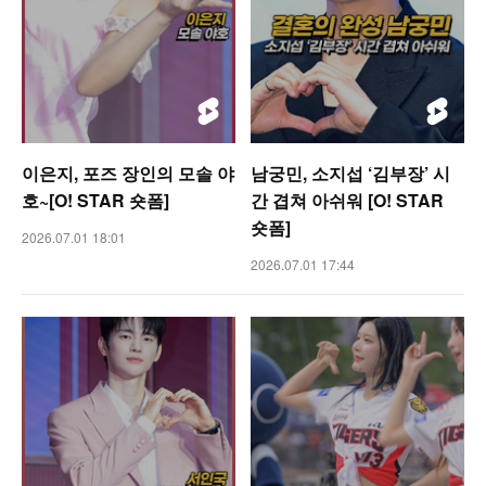
이은지, 포즈 장인의 모솔 야
남궁민, 소지섭 ‘김부장’ 시
호~[O! STAR 숏폼]
간 겹쳐 아쉬워 [O! STAR
숏폼]
2026.07.01 18:01
2026.07.01 17:44