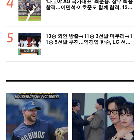
‘나고야 AG 국가대표’ 최준용, 상무 최종
합격…이민석·이호준도 함께 합격, 12월
7일 입대
13승 외인 방출→11승 3선발 마무리→1
1승 5선발 부진…염경엽 한숨, LG 선발
야구 살아날까