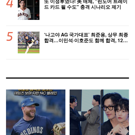
또 이정후였다! 美 매체, "린도어 트레이
드 카드 될 수도" 충격 시나리오 제기
‘나고야 AG 국가대표’ 최준용, 상무 최종
합격…이민석·이호준도 함께 합격, 12월
7일 입대