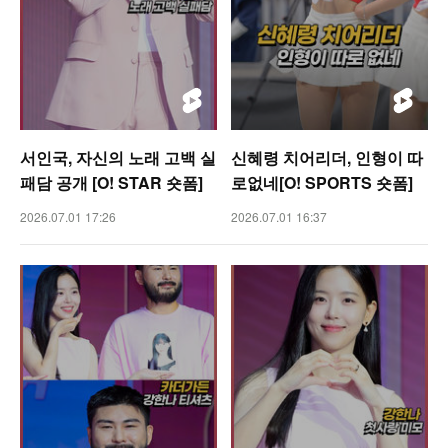
서인국, 자신의 노래 고백 실
신혜령 치어리더, 인형이 따
패담 공개 [O! STAR 숏폼]
로없네[O! SPORTS 숏폼]
2026.07.01 17:26
2026.07.01 16:37