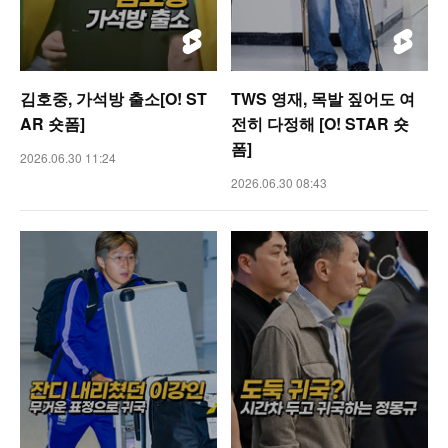
김호중, 가석방 출소[O! ST
TWS 영재, 목발 짚어도 여
AR 숏폼]
전히 다정해 [O! STAR 숏
폼]
2026.06.30 11:24
2026.06.30 08:43