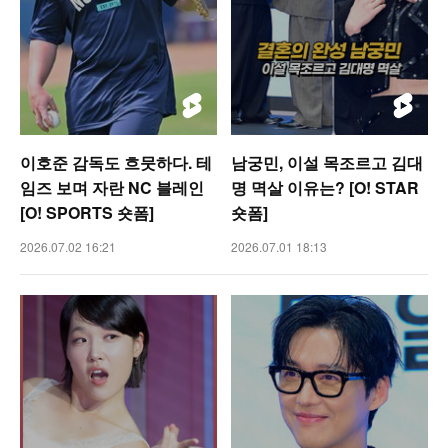
이호준 감독도 흐뭇하다. 테
남궁민, 이설 목조르고 김대
임즈 보며 자란 NC 블레인
명 멱살 이유는? [O! STAR
[O! SPORTS 숏폼]
숏폼]
2026.07.02 16:21
2026.07.01 18:13