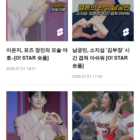
이은지, 포즈 장인의 모솔 야
남궁민, 소지섭 ‘김부장’ 시
호~[O! STAR 숏폼]
간 겹쳐 아쉬워 [O! STAR
숏폼]
2026.07.01 18:01
2026.07.01 17:44