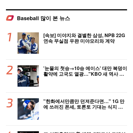
Baseball 많이 본 뉴스
[속보] 미야지와 결별한 삼성, NPB 22G
연속 무실점 우완 미야모리와 계약
'눈물의 첫승→10승 에이스' 대만 복덩이
활약에 고국도 열광…"KBO 새 역사 썼
다"
"한화에서만큼만 던져준다면…" 1G 만
에 쓰러진 폰세, 토론토 기대는 식지 않
았다