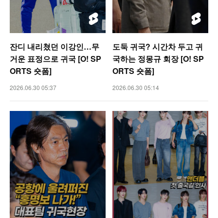
잔디 내리쳤던 이강인…무
도둑 귀국? 시간차 두고 귀
거운 표정으로 귀국 [O! SP
국하는 정몽규 회장 [O! SP
ORTS 숏폼]
ORTS 숏폼]
2026.06.30 05:37
2026.06.30 05:14