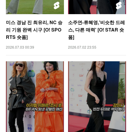
미스 경남 진 최유리, NC 승
소주연-류혜영,'비슷한 드레
리 기원 완벽 시구 [O! SPO
스, 다른 매력' [O! STAR 숏
RTS 숏폼]
폼]
2026.07.03 00:39
2026.07.02 23:55