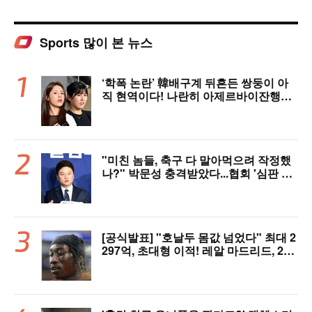
Sports 많이 본 뉴스
‘학폭 논란’ 韓배구계 뒤흔든 쌍둥이 아
직 현역이다! 나란히 아제르바이잔행→5
년 만에 한솥밥 확정
"미친 놈들, 축구 다 말아먹으려 작정했
나?" 박문성 충격받았다...협회 '심판 성
접대' 논란에 분노 "국제적 망신, 국제 문
제 될 수도"
[공식발표] "호날두 몸값 넘었다" 최대 2
297억, 초대형 이적! 레알 마드리드, 21
살 디오망데 품었다..."구단 역사상 가장
비싼 영입"