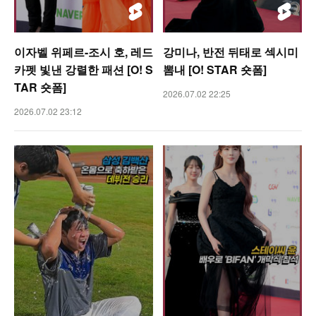
이자벨 위페르-조시 호, 레드
강미나, 반전 뒤태로 섹시미
카펫 빛낸 강렬한 패션 [O! S
뽐내 [O! STAR 숏폼]
TAR 숏폼]
2026.07.02 22:25
2026.07.02 23:12