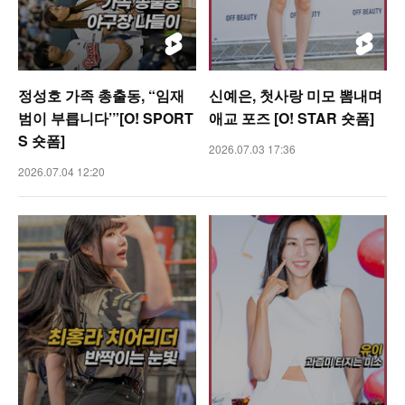
정성호 가족 총출동, “임재
신예은, 첫사랑 미모 뽐내며
범이 부릅니다’”[O! SPORT
애교 포즈 [O! STAR 숏폼]
S 숏폼]
2026.07.03 17:36
2026.07.04 12:20