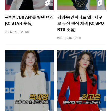
판빙빙,'BIFAN'을 빛낸 여신
김명수(인피니트 엘), 시구
[O! STAR 숏폼]
로 두산 팬심 저격 [O! SPO
RTS 숏폼]
2026.07.02 20:58
2026.07.02 17:38