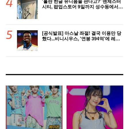
'홀란 한글 유니폼을 판다고?' 맨체스터
시티, 팝업스토어 9일까지 성수동에서
연다
[공식발표] 아스날 좌절! 결국 이용만 당
했다...비니시우스, '연봉 394억'에 레알
마드리드 극적 잔류 "2032년까지 재계
약 서명"