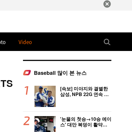
oto
Video
Baseball 많이 본 뉴스
TS
[속보] 미야지와 결별한
삼성, NPB 22G 연속 무
실점 우완 미야모리와 계
약
'눈물의 첫승→10승 에이
스' 대만 복덩이 활약에
고국도 열광…"KBO 새