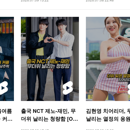
올여름
출국 NCT 제노-재민, 무
김현영 치어리더, 
 커플’
더위 날리는 청량함 [O!
날리는 열정의 응원 
STAR 숏폼]
SPORTS 숏폼]