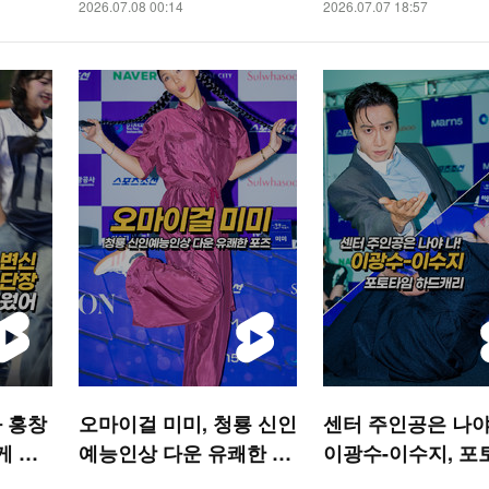
2026.07.08 00:14
2026.07.07 18:57
 홍창
오마이걸 미미, 청룡 신인
센터 주인공은 나야
게 불
예능인상 다운 유쾌한 포
이광수-이수지, 포
S 숏
즈 [O! STAR 숏폼]
하드캐리 [O! STA