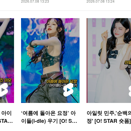
2026.07.08 13:23
2026.07.08 13:24
’ 아이
‘여름에 돌아온 요정’ 아
아일릿 민주,’순백
 STAR
이들(i-dle) 우기 [O! STA
정' [O! STAR 숏폼]
R 숏폼]