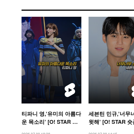
티파니 영,’유미의 아름다
세븐틴 민규,’너무
운 목소리’ [O! STAR 숏
윗해’ [O! STAR 숏
폼]
2026.07.09 18:38
2026.07.09 14:15