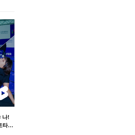
 나!
토타임
R 숏