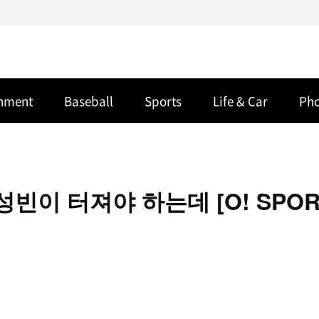
inment
Baseball
Sports
Life & Car
Ph
빈이 터져야 하는데 [O! SPOR