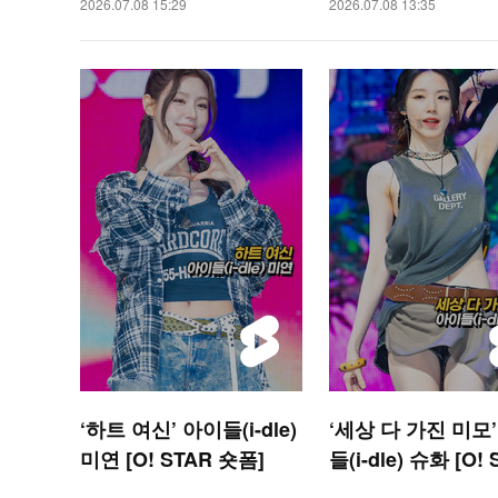
2026.07.08 15:29
2026.07.08 13:35
‘하트 여신’ 아이들(i-dle)
‘세상 다 가진 미모
미연 [O! STAR 숏폼]
들(i-dle) 슈화 [O!
숏폼]