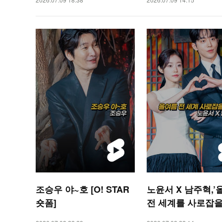
조승우 야~호 [O! STAR
노윤서 X 남주혁,’
숏폼]
전 세계를 사로잡을
[O! STAR 숏폼]