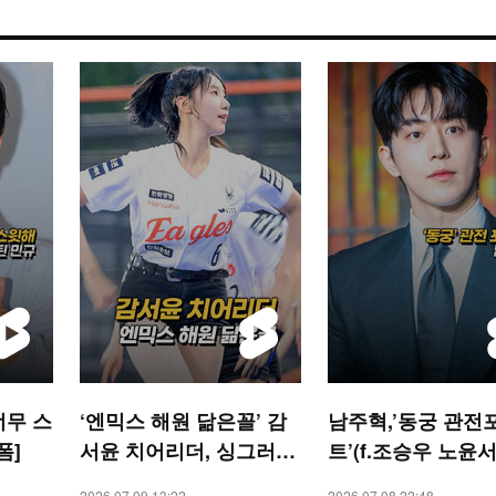
너무 스
‘엔믹스 해원 닮은꼴’ 감
남주혁,’동궁 관전
폼]
서윤 치어리더, 싱그러운
트’(f.조승우 노윤서)
미소[O! SPORTS 숏폼]
STAR 숏폼]
2026.07.09 13:22
2026.07.08 22:48