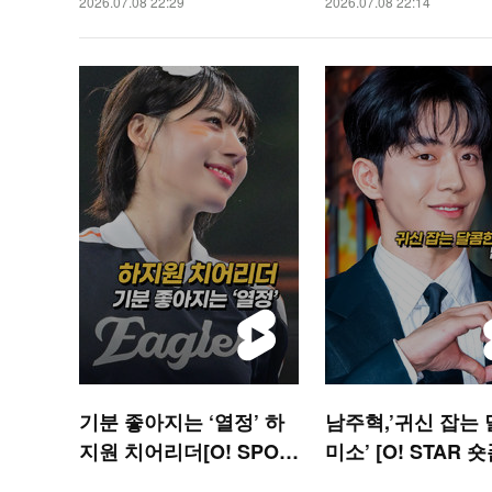
2026.07.08 22:29
2026.07.08 22:14
기분 좋아지는 ‘열정’ 하
남주혁,’귀신 잡는
지원 치어리더[O! SPOR
미소’ [O! STAR 숏
TS 숏폼]