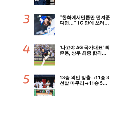
역사 썼다"
"한화에서만큼만 던져준
다면…" 1G 만에 쓰러진
폰세, 토론토 기대는 식
지 않았다
‘나고야 AG 국가대표’ 최
준용, 상무 최종 합격…
이민석·이호준도 함께 합
격, 12월 7일 입대
13승 외인 방출→11승 3
선발 마무리→11승 5선
발 부진…염경엽 한숨, L
G 선발야구 살아날까