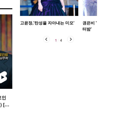
고윤정,'탄성을 자아내는 미모'
권은비 '야구장 더
터밤'
1
/
4
포인
 [O!