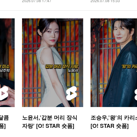
2026.07.08 17:47
2026.07.08 15:33
 달콤
노윤서,’갑분 머리 장식
조승우,’왕’의 카리
폼]
자랑’ [O! STAR 숏폼]
[O! STAR 숏폼]