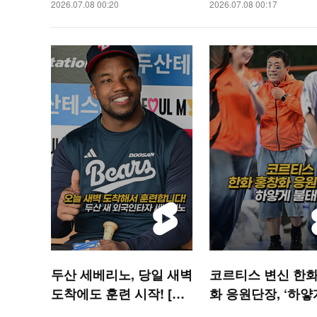
2026.07.08 00:20
2026.07.08 00:17
두산 세베리노, 당일 새벽
코르티스 변신 한화
도착에도 훈련 시작! [O!
화 응원단장, ‘하얗
SPORTS 숏폼]
태웠어’[O! SPORT