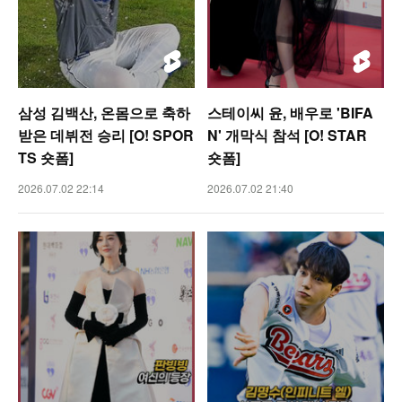
삼성 김백산, 온몸으로 축하
스테이씨 윤, 배우로 'BIFA
받은 데뷔전 승리 [O! SPOR
N' 개막식 참석 [O! STAR
TS 숏폼]
숏폼]
2026.07.02 22:14
2026.07.02 21:40