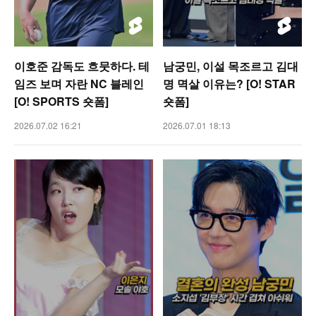
이호준 감독도 흐뭇하다. 테
남궁민, 이설 목조르고 김대
임즈 보며 자란 NC 블레인
명 멱살 이유는? [O! STAR
[O! SPORTS 숏폼]
숏폼]
2026.07.02 16:21
2026.07.01 18:13