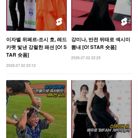
이자벨 위페르-조시 호, 레드
강미나, 반전 뒤태로 섹시미
카펫 빛낸 강렬한 패션 [O! S
뽐내 [O! STAR 숏폼]
TAR 숏폼]
2026.07.02 22:25
2026.07.02 23:12