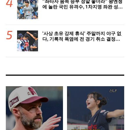
"좌타자 몸쪽 승부 정말 좋더라" 왕옌청
에 놀란 국민 유격수, 1차지명 좌완 성장
세에 대만족 "구위 좋아지고 안정감 생
겼다" [오!쎈 대구]
'사상 초유 강제 휴식' 주말까지 야구 없
다, 기록적 폭염에 전 경기 취소 결정…1
1일부터 오후 7시 개시 [공식발표]