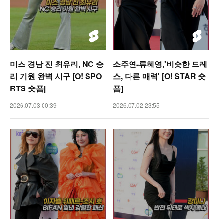
미스 경남 진 최유리, NC 승
소주연-류혜영,'비슷한 드레
리 기원 완벽 시구 [O! SPO
스, 다른 매력' [O! STAR 숏
RTS 숏폼]
폼]
2026.07.03 00:39
2026.07.02 23:55