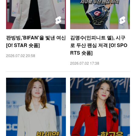
판빙빙,'BIFAN'을 빛낸 여신
김명수(인피니트 엘), 시구
[O! STAR 숏폼]
로 두산 팬심 저격 [O! SPO
RTS 숏폼]
2026.07.02 20:58
2026.07.02 17:38