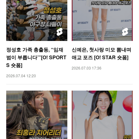
정성호 가족 총출동, “임재
신예은, 첫사랑 미모 뽐내며
범이 부릅니다’”[O! SPORT
애교 포즈 [O! STAR 숏폼]
S 숏폼]
2026.07.03 17:36
2026.07.04 12:20