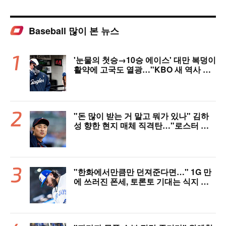
Baseball 많이 본 뉴스
'눈물의 첫승→10승 에이스' 대만 복덩이
활약에 고국도 열광…"KBO 새 역사 썼
다"
"돈 많이 받는 거 말고 뭐가 있나" 김하
성 향한 현지 매체 직격탄…"로스터 한
자리 낭비" 날선 비판
"한화에서만큼만 던져준다면…" 1G 만
에 쓰러진 폰세, 토론토 기대는 식지 않
았다