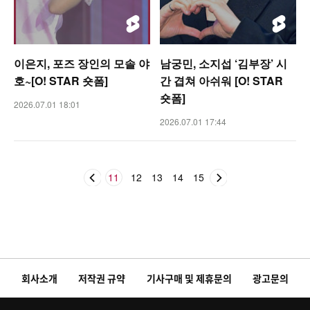
이은지, 포즈 장인의 모솔 야
남궁민, 소지섭 ‘김부장’ 시
호~[O! STAR 숏폼]
간 겹쳐 아쉬워 [O! STAR
숏폼]
2026.07.01 18:01
2026.07.01 17:44
11
12
13
14
15
회사소개
저작권 규약
기사구매 및 제휴문의
광고문의