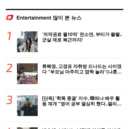
Entertainment 많이 본 뉴스
‘저작권료 월10억’ 전소연, 부티가 좔좔..
군살 제로 복근까지!
류혜영, 고경표 자취방 드나드는 사이였
다 “부모님 마주치고 깜짝 놀라”(나혼자
산다)
[단독] '학폭 종결' 지수, 韓떠나 배우 활
동 재개 "영어 공부 열심히 했다..필리핀
서 많이 배워"(인터뷰)