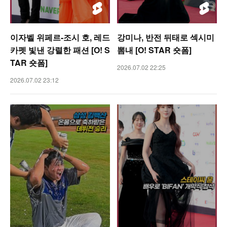
이자벨 위페르-조시 호, 레드
강미나, 반전 뒤태로 섹시미
카펫 빛낸 강렬한 패션 [O! S
뽐내 [O! STAR 숏폼]
TAR 숏폼]
2026.07.02 22:25
2026.07.02 23:12