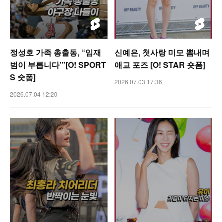
정성호 가족 총출동, “임재
신예은, 첫사랑 미모 뽐내며
범이 부릅니다’”[O! SPORT
애교 포즈 [O! STAR 숏폼]
S 숏폼]
2026.07.03 17:36
2026.07.04 12:20