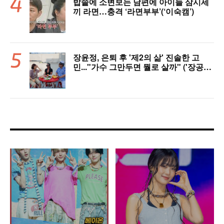
밥솥에 소변보는 남편에 아이들 삼시세
끼 라면…충격 ‘라면부부’(‘이숙캠’)
장윤정, 은퇴 후 '제2의 삶' 진솔한 고
민..."가수 그만두면 뭘로 살까" ('장공장
장윤정')