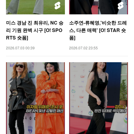
미스 경남 진 최유리, NC 승
소주연-류혜영,'비슷한 드레
리 기원 완벽 시구 [O! SPO
스, 다른 매력' [O! STAR 숏
RTS 숏폼]
폼]
2026.07.03 00:39
2026.07.02 23:55