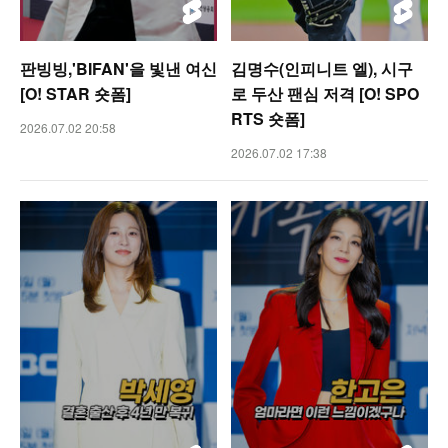
판빙빙,'BIFAN'을 빛낸 여신
김명수(인피니트 엘), 시구
[O! STAR 숏폼]
로 두산 팬심 저격 [O! SPO
RTS 숏폼]
2026.07.02 20:58
2026.07.02 17:38