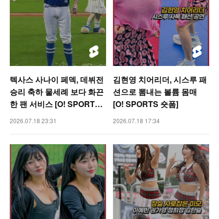
텍사스 사나이 페덱, 데뷔전
김현영 치어리더, 시스루 패
승리 축하 물세례 보다 화끈
션으로 뽐내는 볼륨 몸매
한 팬 서비스 [O! SPORTS
[O! SPORTS 숏폼]
숏폼]
2026.07.18 23:31
2026.07.18 17:34