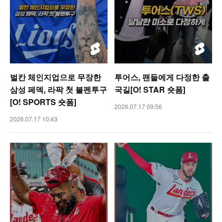
벌칸 체인지업으로 무장한
투어스, 팬들에게 다정한 출
삼성 페덱, 라팍 첫 불펜투구
국길[O! STAR 숏폼]
[O! SPORTS 숏폼]
2026.07.17 09:56
2026.07.17 10:43