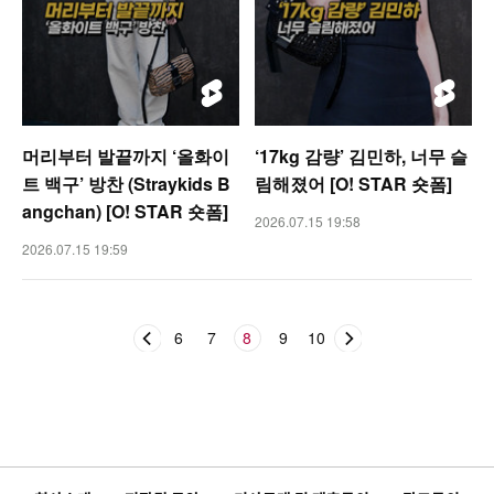
머리부터 발끝까지 ‘올화이
‘17kg 감량’ 김민하, 너무 슬
트 백구’ 방찬 (Straykids B
림해졌어 [O! STAR 숏폼]
angchan) [O! STAR 숏폼]
2026.07.15 19:58
2026.07.15 19:59
6
7
8
9
10