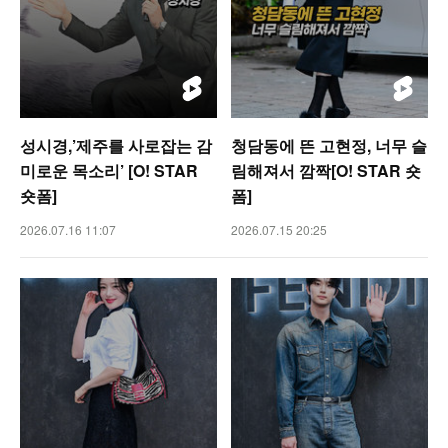
성시경,’제주를 사로잡는 감
청담동에 뜬 고현정, 너무 슬
미로운 목소리’ [O! STAR
림해져서 깜짝[O! STAR 숏
숏폼]
폼]
2026.07.16 11:07
2026.07.15 20:25