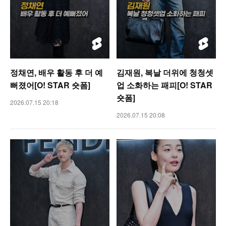
정채연, 배우 활동 후 더 예
김재원, 복날 더위에 청청셋
뻐졌어[O! STAR 숏폼]
업 소화하는 패피[O! STAR
숏폼]
2026.07.15 20:18
2026.07.15 20:08