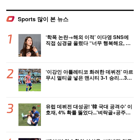
Sports 많이 본 뉴스
‘학폭 논란→해외 이적’ 이다영 SNS에
직접 심경글 올렸다 “너무 행복해요, 여
러분 응원 덕분에 여기까지 왔다”
‘이강인 아틀레티코 화려한 데뷔전’ 마르
무시 멀티골 넣은 맨시티 3-1 승리…3년
전 패배 복수 성공 [오!쎈 상암]
유럽 데뷔전 대성공! '韓 국대 공격수' 이
호재, 4% 확률 뚫었다...'벼락골+공주님
안기' 시선강탈→"믿기 힘든 드라마"