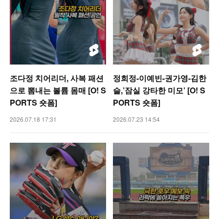
조다정 치어리더, 사복 패션
정희정-이예빈-권가영-김한
으로 뽐내는 볼륨 몸매 [O! S
슬,’잠실 강타한 미모’ [O! S
PORTS 숏폼]
PORTS 숏폼]
2026.07.18 17:31
2026.07.23 14:54