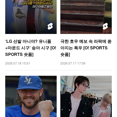
‘LG 선발 아니야? 유니폼
극한 호우 예보 속 라팍에 쏟
+마운드 시구’ 송아 시구 [O!
아지는 폭우 [O! SPORTS
SPORTS 숏폼]
숏폼]
2026.07.18 15:51
2026.07.17 17:09