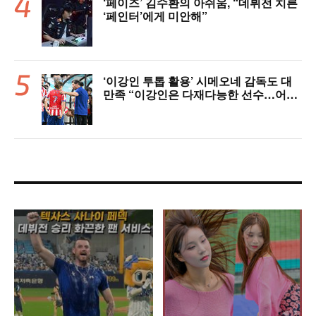
‘페이즈’ 김수환의 아쉬움, “데뷔전 치른
‘페인터’에게 미안해”
‘이강인 투톱 활용’ 시메오네 감독도 대
만족 “이강인은 다재다능한 선수…어떤
포지션이든 OK” [현장 인터뷰]