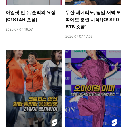
아일릿 민주,’순백의 요정'
두산 세베리노, 당일 새벽 도
[O! STAR 숏폼]
착에도 훈련 시작! [O! SPO
RTS 숏폼]
2026.07.07 18:57
2026.07.07 17:03