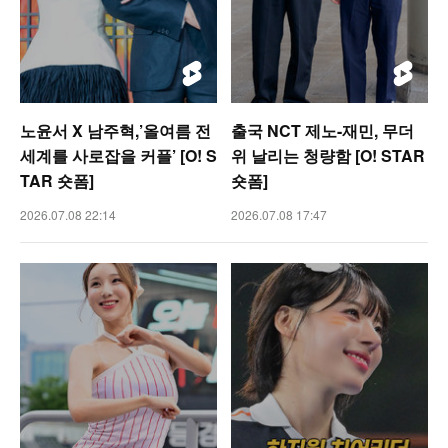
노윤서 X 남주혁,’올여름 전
출국 NCT 제노-재민, 무더
세계를 사로잡을 커플’ [O! S
위 날리는 청량함 [O! STAR
TAR 숏폼]
숏폼]
2026.07.08 22:14
2026.07.08 17:47