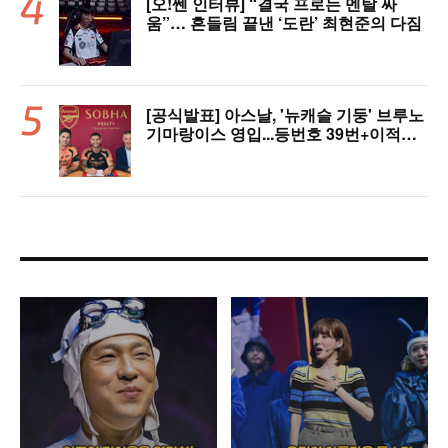
[오!쎈 인터뷰] “결국 프로는 멘탈 싸
움”… 흔들림 끝낸 ‘도란’ 최현준의 다짐
[공식발표] 아스날, '뉴캐슬 기둥' 브루노
기마랑이스 영입...등번호 39번+이적료
1428억