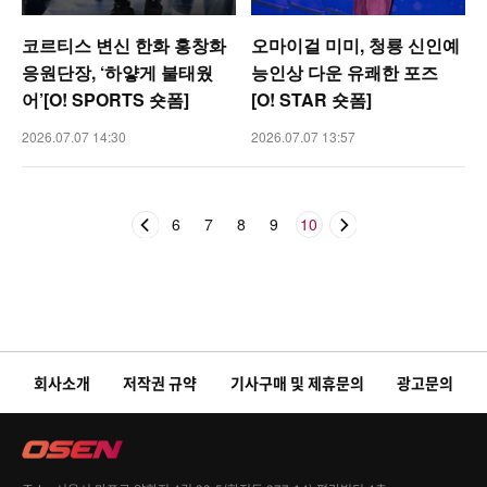
코르티스 변신 한화 홍창화
오마이걸 미미, 청룡 신인예
응원단장, ‘하얗게 불태웠
능인상 다운 유쾌한 포즈
어’[O! SPORTS 숏폼]
[O! STAR 숏폼]
2026.07.07 14:30
2026.07.07 13:57
6
7
8
9
10
회사소개
저작권 규약
기사구매 및 제휴문의
광고문의