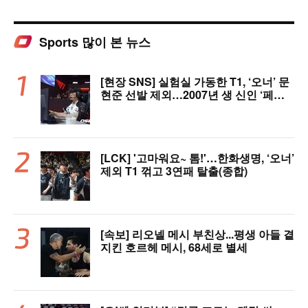
Sports 많이 본 뉴스
[현장 SNS] 실험실 가동한 T1, ‘오너’ 문
현준 선발 제외…2007년 생 신인 ‘페인
터’ 출전
[LCK] '고마워요~ 톰!'…한화생명, ‘오너’
제외 T1 꺾고 3연패 탈출(종합)
[속보] 리오넬 메시 부친상...평생 아들 곁
지킨 호르헤 메시, 68세로 별세