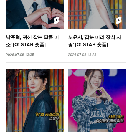
남주혁,’귀신 잡는 달콤 미
노윤서,’갑분 머리 장식 자
소’ [O! STAR 숏폼]
랑’ [O! STAR 숏폼]
2026.07.08 13:35
2026.07.08 13:23