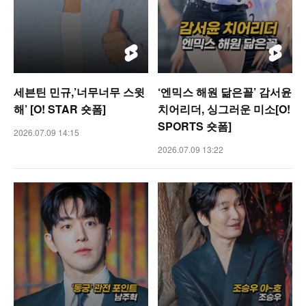
세븐틴 민규,’너무너무 스윗
‘엔믹스 해원 닮은꼴’ 감서윤
해’ [O! STAR 숏폼]
치어리더, 싱그러운 미소[O!
SPORTS 숏폼]
2026.07.09 14:15
2026.07.09 13:22