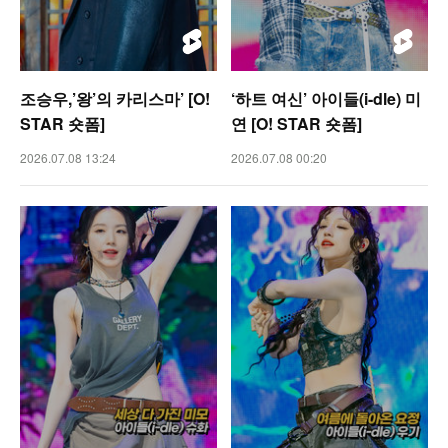
조승우,’왕’의 카리스마’ [O!
‘하트 여신’ 아이들(i-dle) 미
STAR 숏폼]
연 [O! STAR 숏폼]
2026.07.08 13:24
2026.07.08 00:20