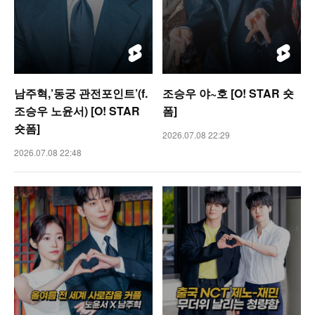
남주혁,’동궁 관전포인트’(f.
조승우 야~호 [O! STAR 숏
조승우 노윤서) [O! STAR
폼]
숏폼]
2026.07.08 22:29
2026.07.08 22:48