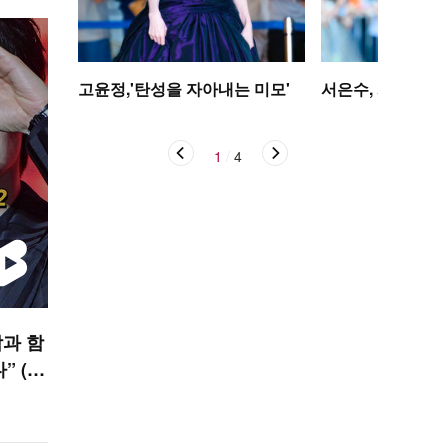
고윤정,'탄성을 자아내는 미모'
서은수, 사뿐사뿐
1
/
4
작과 함
” (킬
 STA