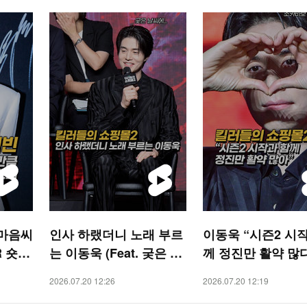
 마음씨
인사 하랬더니 노래 부르
이동욱 “시즌2 시
R 숏
는 이동욱 (Feat. 궂은 날
께 정진만 활약 많다
씨) ‘킬러들의 쇼핑몰2’
러들의 쇼핑몰2)[O!
2026.07.20 12:26
2026.07.20 12:19
[O! STAR 숏폼]
R 숏폼]