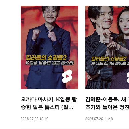
오카다 마사키, K열풍 탑
김혜준-이동욱, 새
승한 일본 톱스타 (킬러
조카와 돌아온 정
들의 쇼핑몰2)[O! STAR
(킬러들의 쇼핑몰2)[
2026.07.20 12:10
2026.07.20 11:48
숏폼]
TAR 숏폼]