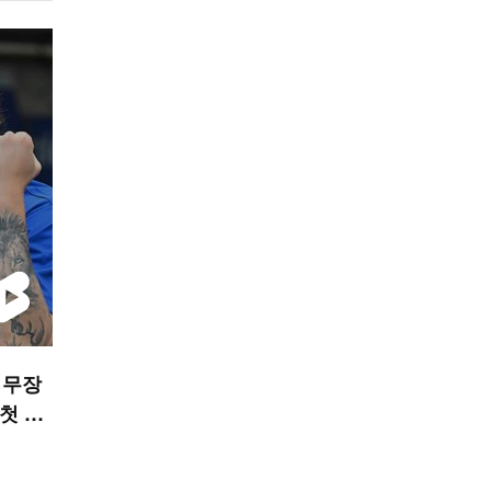
 무장
 첫 불
S 숏