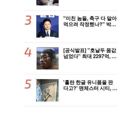
인 ‘페인터’ 출전
"미친 놈들, 축구 다 말아
먹으려 작정했나?" 박문
성 충격받았다...협회 '심
판 성접대' 논란에 분노
"국제적 망신, 국제 문제
될 수도"
[공식발표] "호날두 몸값
넘었다" 최대 2297억, 초
대형 이적! 레알 마드리
드, 21살 디오망데 품었
다..."구단 역사상 가장
비싼 영입"
'홀란 한글 유니폼을 판
다고?' 맨체스터 시티, 팝
업스토어 9일까지 성수
동에서 연다