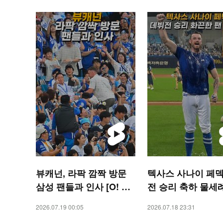
뷰캐넌, 라팍 깜짝 방문
텍사스 사나이 페덱
삼성 팬들과 인사 [O! SP
전 승리 축하 물세
ORTS 숏폼]
화끈한 팬 서비스 [O
2026.07.19 00:05
2026.07.18 23:31
ORTS 숏폼]