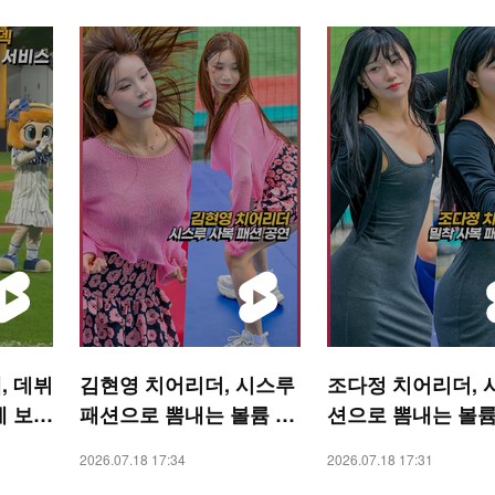
, 데뷔
김현영 치어리더, 시스루
조다정 치어리더, 
례 보다
패션으로 뽐내는 볼륨 몸
션으로 뽐내는 볼륨
! SP
매 [O! SPORTS 숏폼]
[O! SPORTS 숏폼]
2026.07.18 17:34
2026.07.18 17:31