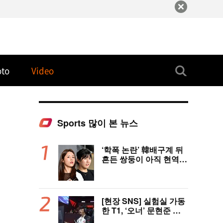
oto
Video
Sports 많이 본 뉴스
‘학폭 논란’ 韓배구계 뒤
흔든 쌍둥이 아직 현역이
다! 나란히 아제르바이잔
행→5년 만에 한솥밥 확
정
[현장 SNS] 실험실 가동
한 T1, ‘오너’ 문현준 선
발 제외…2007년 생 신