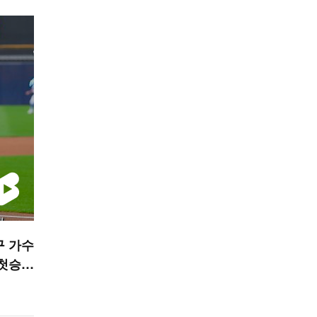
구 가수
 첫승이