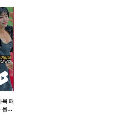
사복 패
 몸매