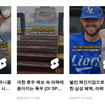
 유니폼
극한 호우 예보 속 라팍에
벌칸 체인지업으로
 시구
쏟아지는 폭우 [O! SPOR
한 삼성 페덱, 라팍
TS 숏폼]
펜투구 [O! SPORT
2026.07.17 17:09
2026.07.17 10:43
폼]