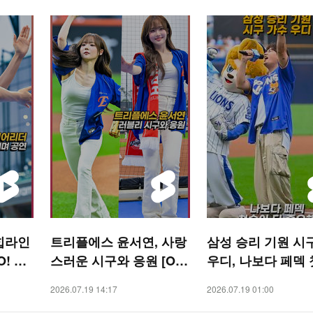
힙라인
트리플에스 윤서연, 사랑
삼성 승리 기원 시
! SP
스러운 시구와 응원 [O!
우디, 나보다 페덱
SPORTS 숏폼]
더 중요해 [O! SPORTS
2026.07.19 14:17
2026.07.19 01:00
숏폼]