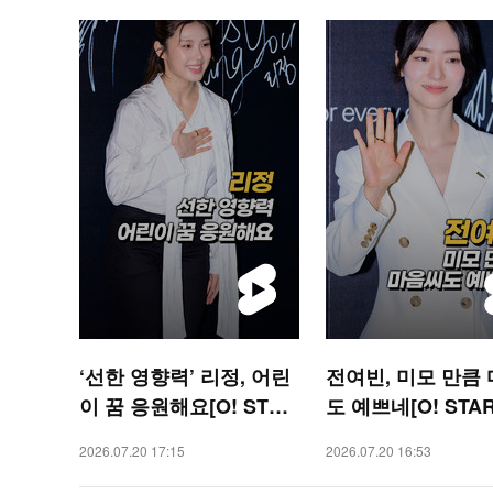
‘선한 영향력’ 리정, 어린
전여빈, 미모 만큼
이 꿈 응원해요[O! STAR
도 예쁘네[O! STA
숏폼]
폼]
2026.07.20 17:15
2026.07.20 16:53