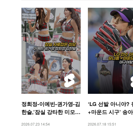
정희정-이예빈-권가영-김
‘LG 선발 아니야?
한슬,’잠실 강타한 미모’
+마운드 시구’ 송아
[O! SPORTS 숏폼]
[O! SPORTS 숏폼]
2026.07.23 14:54
2026.07.18 15:51