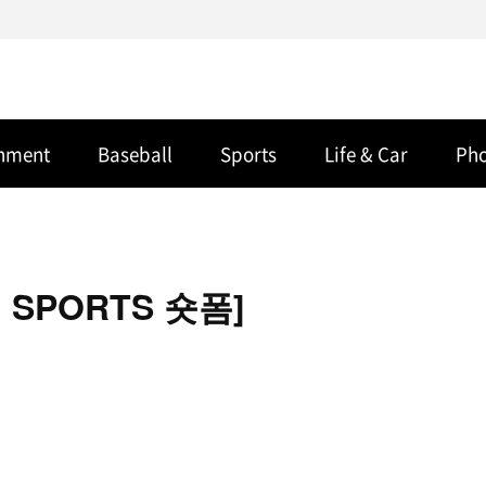
inment
Baseball
Sports
Life & Car
Ph
 SPORTS 숏폼]