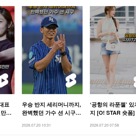
 대표
우승 반지 세리머니까지,
‘공항의 라푼젤’ 있
진만
완벽했던 가수 션 시구
지 [O! STAR 숏폼]
O! S
[O! SPORTS 숏폼]
2026.07.20 10:31
2026.07.20 07:58