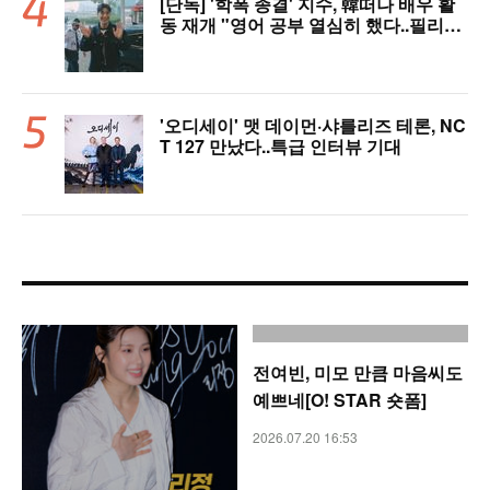
[단독] '학폭 종결' 지수, 韓떠나 배우 활
동 재개 "영어 공부 열심히 했다..필리핀
서 많이 배워"(인터뷰)
'오디세이' 맷 데이먼·샤를리즈 테론, NC
T 127 만났다..특급 인터뷰 기대
전여빈, 미모 만큼 마음씨도
예쁘네[O! STAR 숏폼]
2026.07.20 16:53