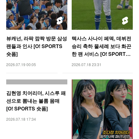
뷰캐넌, 라팍 깜짝 방문 삼성
텍사스 사나이 페덱, 데뷔전
팬들과 인사 [O! SPORTS
승리 축하 물세례 보다 화끈
숏폼]
한 팬 서비스 [O! SPORTS
숏폼]
2026.07.19 00:05
2026.07.18 23:31
김현영 치어리더, 시스루 패
션으로 뽐내는 볼륨 몸매
[O! SPORTS 숏폼]
2026.07.18 17:34