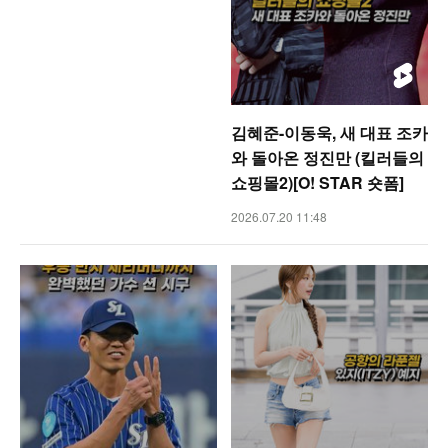
김혜준-이동욱, 새 대표 조카
와 돌아온 정진만 (킬러들의
쇼핑몰2)[O! STAR 숏폼]
2026.07.20 11:48