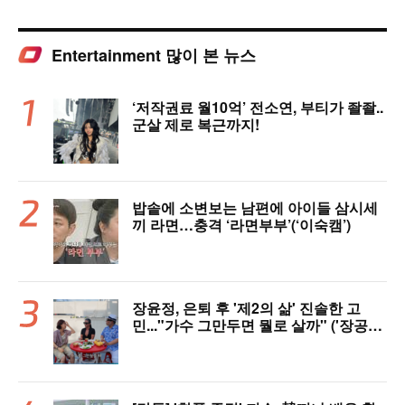
Entertainment 많이 본 뉴스
‘저작권료 월10억’ 전소연, 부티가 좔좔..
군살 제로 복근까지!
밥솥에 소변보는 남편에 아이들 삼시세
끼 라면…충격 ‘라면부부’(‘이숙캠’)
장윤정, 은퇴 후 '제2의 삶' 진솔한 고
민..."가수 그만두면 뭘로 살까" ('장공장
장윤정')