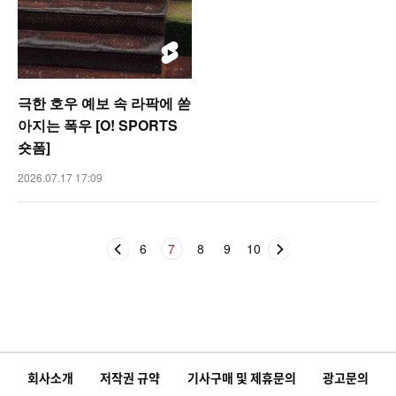
극한 호우 예보 속 라팍에 쏟
아지는 폭우 [O! SPORTS
숏폼]
2026.07.17 17:09
6
7
8
9
10
회사소개
저작권 규약
기사구매 및 제휴문의
광고문의