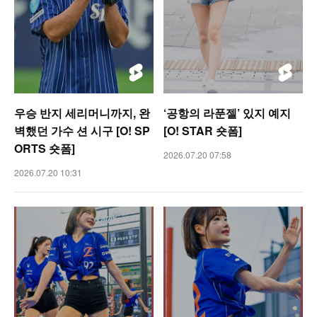
우승 반지 세리머니까지, 완
‘공항의 라푼젤’ 있지 예지
벽했던 가수 션 시구 [O! SP
[O! STAR 숏폼]
ORTS 숏폼]
2026.07.20 07:58
2026.07.20 10:31