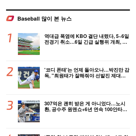
Baseball 많이 본 뉴스
역대급 폭염에 KBO 결단 내렸다, 5~6일
전경기 취소…6일 긴급 실행위 개최, 폭
염 대책 논의 [공식 발표]
'코디 폰태'는 언제 돌아오나…박진만 감
독, "최원태가 잘해줘야 선발진 제대로
돌아간다"
307억은 괜히 받은 게 아니었다…노시
환, 공수주 원맨쇼+6년 연속 100안타
[오!쎈 대구]