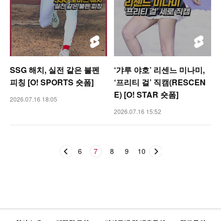
SSG 해치, 실전 같은 불펜
‘갸루 야호’ 리센느 미나미,
피칭 [O! SPORTS 숏폼]
‘프리티 걸’ 직캠(RESCEN
E) [O! STAR 숏폼]
2026.07.16 18:05
2026.07.16 15:52
6
7
8
9
10