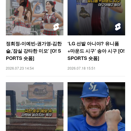
정희정-이예빈-권가영-김한
‘LG 선발 아니야? 유니폼
슬,’잠실 강타한 미모’ [O! S
+마운드 시구’ 송아 시구 [O!
PORTS 숏폼]
SPORTS 숏폼]
2026.07.23 14:54
2026.07.18 15:51