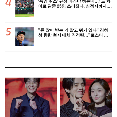
‘폭염 취소’ 규정 따라야 하는데…1도 차
이로 관중 25명 쓰러졌다. 심정지까지,
폭염 경보에도 경기 취소 가능할까
"돈 많이 받는 거 말고 뭐가 있나" 김하
성 향한 현지 매체 직격탄…"로스터 한
자리 낭비" 날선 비판