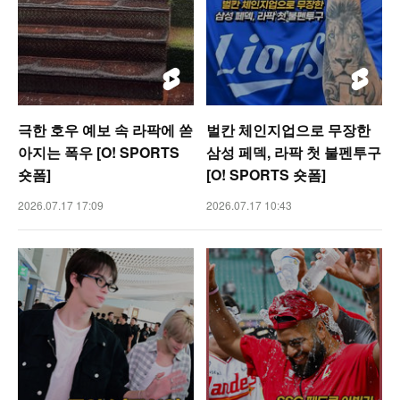
극한 호우 예보 속 라팍에 쏟
벌칸 체인지업으로 무장한
아지는 폭우 [O! SPORTS
삼성 페덱, 라팍 첫 불펜투구
숏폼]
[O! SPORTS 숏폼]
2026.07.17 17:09
2026.07.17 10:43