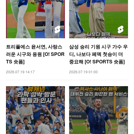
트리플에스 윤서연, 사랑스
삼성 승리 기원 시구 가수 우
러운 시구와 응원 [O! SPOR
디, 나보다 페덱 첫승이 더
TS 숏폼]
중요해 [O! SPORTS 숏폼]
2026.07.19 14:17
2026.07.19 01:00