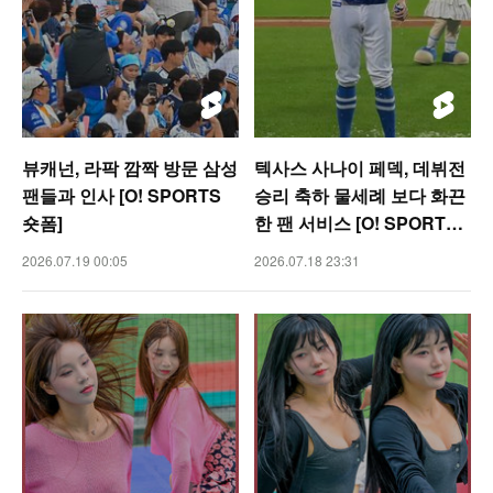
뷰캐넌, 라팍 깜짝 방문 삼성
텍사스 사나이 페덱, 데뷔전
팬들과 인사 [O! SPORTS
승리 축하 물세례 보다 화끈
숏폼]
한 팬 서비스 [O! SPORTS
숏폼]
2026.07.19 00:05
2026.07.18 23:31