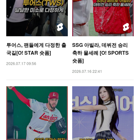
투어스, 팬들에게 다정한 출
SSG 아빌라, 데뷔전 승리
국길[O! STAR 숏폼]
축하 물세례 [O! SPORTS
숏폼]
2026.07.17 09:56
2026.07.16 22:41