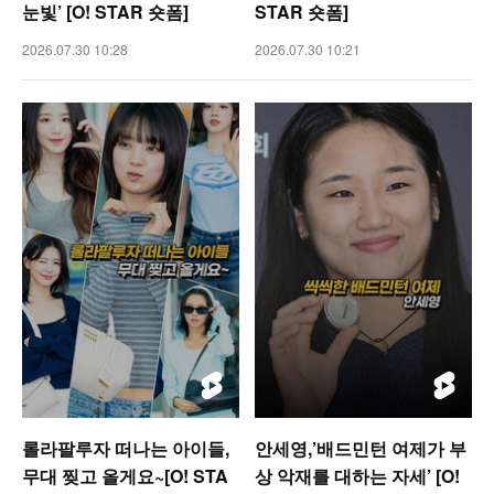
눈빛’ [O! STAR 숏폼]
STAR 숏폼]
2026.07.30 10:28
2026.07.30 10:21
롤라팔루자 떠나는 아이들,
안세영,’배드민턴 여제가 부
무대 찢고 올게요~[O! STA
상 악재를 대하는 자세’ [O!