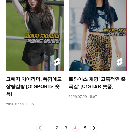
고예지 치어리더, 폭염에도
트와이스 채영,'고혹적인 출
살랑살랑 [O! SPORTS 숏
국길' [O! STAR 숏폼]
폼]
2026.07.29 15:07
2026.07.29 15:59
1
2
3
4
5