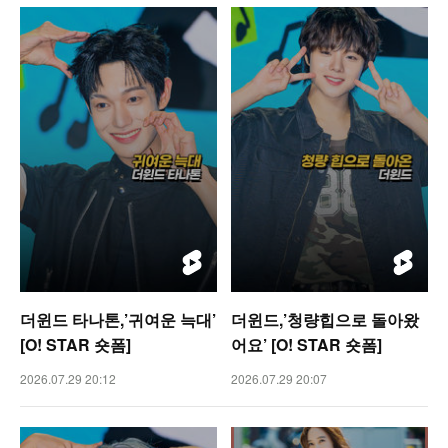
더윈드 타나톤,’귀여운 늑대’
더윈드,’청량힙으로 돌아왔
[O! STAR 숏폼]
어요’ [O! STAR 숏폼]
2026.07.29 20:12
2026.07.29 20:07