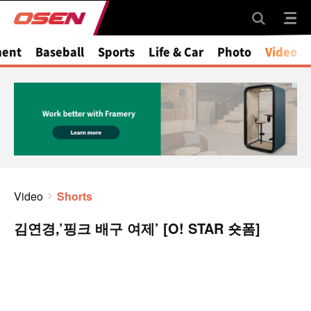
ment
Baseball
Sports
Life & Car
Photo
Video
Video
Shorts
김연경,’핑크 배구 여제’ [O! STAR 숏폼]