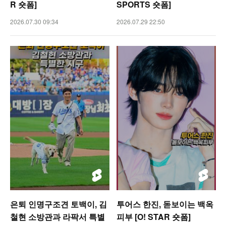
R 숏폼]
SPORTS 숏폼]
2026.07.30 09:34
2026.07.29 22:50
은퇴 인명구조견 토백이, 김
투어스 한진, 돋보이는 백옥
철현 소방관과 라팍서 특별
피부 [O! STAR 숏폼]