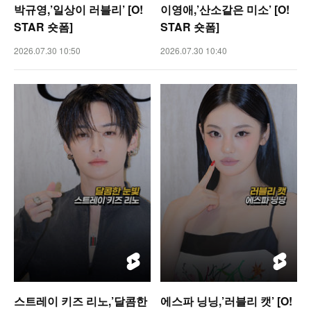
박규영,’일상이 러블리’ [O!
이영애,’산소같은 미소’ [O!
STAR 숏폼]
STAR 숏폼]
2026.07.30 10:50
2026.07.30 10:40
스트레이 키즈 리노,’달콤한
에스파 닝닝,’러블리 캣’ [O!