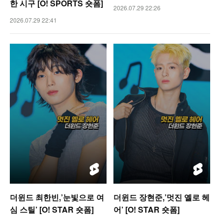
한 시구 [O! SPORTS 숏폼]
2026.07.29 22:26
2026.07.29 22:41
더윈드 최한빈,’눈빛으로 여
더윈드 장현준,’멋진 옐로 헤
심 스틸’ [O! STAR 숏폼]
어’ [O! STAR 숏폼]