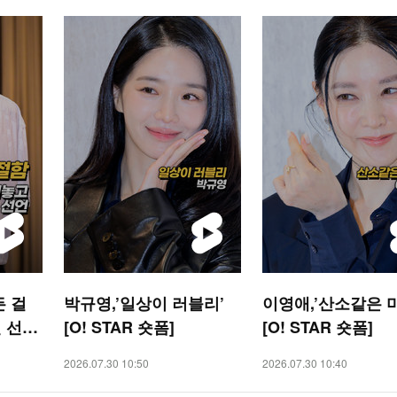
든 걸
박규영,’일상이 러블리’
이영애,’산소같은 
 선언
[O! STAR 숏폼]
[O! STAR 숏폼]
2026.07.30 10:50
2026.07.30 10:40