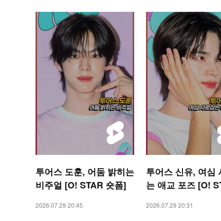
투어스 도훈, 어둠 밝히는
투어스 신유, 여심
비주얼 [O! STAR 숏폼]
는 애교 포즈 [O! S
숏폼]
2026.07.29 20:45
2026.07.29 20:31