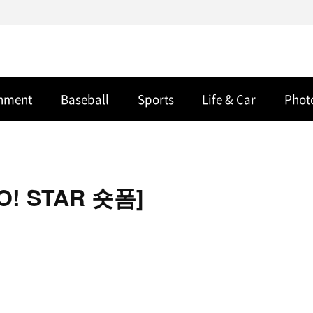
inment
Baseball
Sports
Life & Car
Phot
! STAR 숏폼]