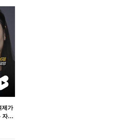
여제가
 자세’