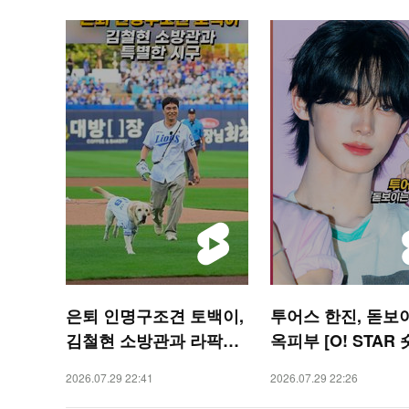
은퇴 인명구조견 토백이,
투어스 한진, 돋보
김철현 소방관과 라팍서
옥피부 [O! STAR 
특별한 시구 [O! SPORT
2026.07.29 22:41
2026.07.29 22:26
S 숏폼]