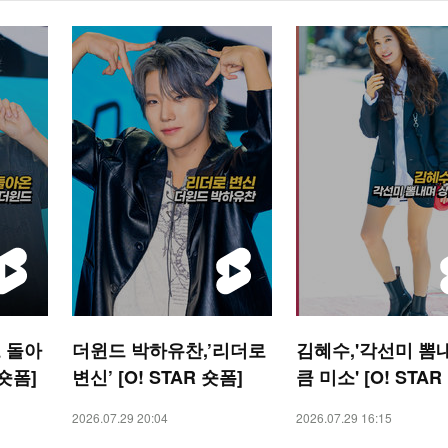
 돌아
더윈드 박하유찬,’리더로
김혜수,'각선미 뽐
 숏폼]
변신’ [O! STAR 숏폼]
큼 미소' [O! STAR
2026.07.29 20:04
2026.07.29 16:15