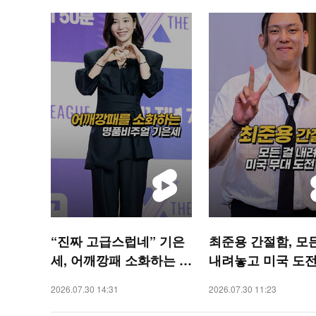
“진짜 고급스럽네” 기은
최준용 간절함, 모
세, 어깨깡패 소화하는 명
내려놓고 미국 도전
품비주얼 [O! STAR 숏
[O! SPORTS 숏폼]
2026.07.30 14:31
2026.07.30 11:23
폼]