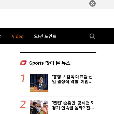
o
Video
오!쎈 포인트
Sports 많이 본 뉴스
'홍명보 감독 대표팀 선
임 결정적 역할' 이임생
의 반격 "홍명보 선임 기
록 남아 있다"…문체부
와 법정 공방 나선다
'캡틴' 손흥민, 공식전 5
경기 연속골 쏠까? 전반
은 잠잠...'부앙가 선제골'