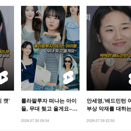
 캣’
롤라팔루자 떠나는 아이
안세영,’배드민턴 
들, 무대 찢고 올게요~
부상 악재를 대하는
[O! STAR 숏폼]
[O! SPORTS 숏폼]
2026.07.30 09:34
2026.07.29 22:50