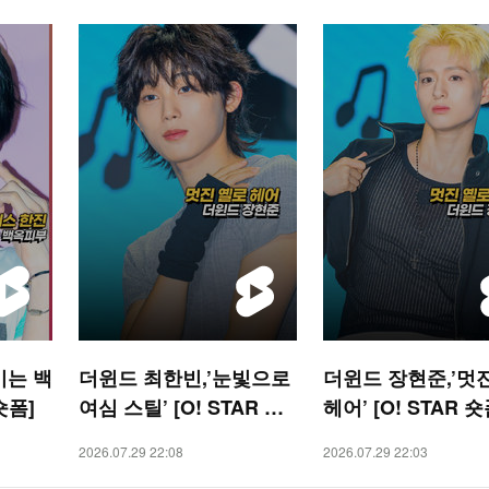
이는 백
더윈드 최한빈,’눈빛으로
더윈드 장현준,’멋
숏폼]
여심 스틸’ [O! STAR 숏
헤어’ [O! STAR 숏
폼]
2026.07.29 22:08
2026.07.29 22:03