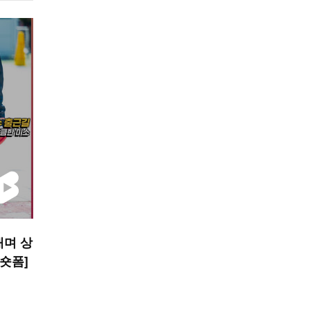
내며 상
 숏폼]