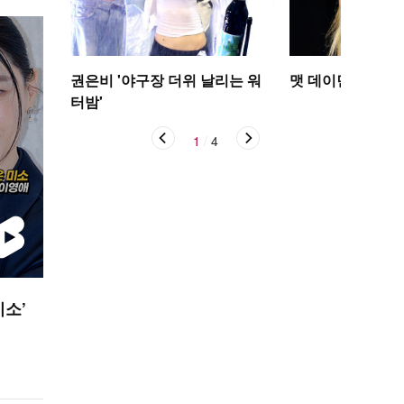
권은비 '야구장 더위 날리는 워
맷 데이먼 딸, 인
터밤'
1
/
4
미소’