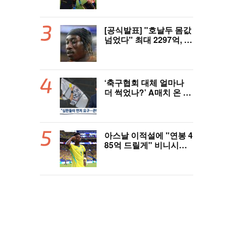
LAFC, 과달라하라와 1-
1 전반 종료
[공식발표] "호날두 몸값
넘었다" 최대 2297억, 초
대형 이적! 레알 마드리
드, 21살 디오망데 품었
다..."구단 역사상 가장
비싼 영입"
‘축구협회 대체 얼마나
더 썩었나?’ A매치 온 외
국인 심판에게 성접대 관
행 “그래야 잘 불어주지
않겠나?”
아스날 이적설에 "연봉 4
85억 드릴게" 비니시우
스, 레알 개선안 받았다...
이제 선택은 선수 몫