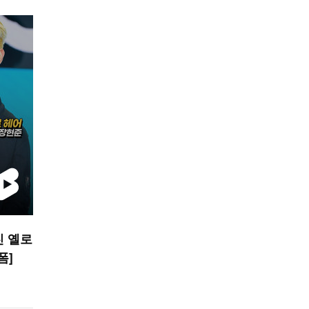
진 옐로
폼]