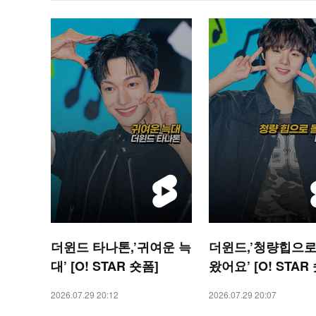
더윈드 타나톤,’귀여운 늑
더윈드,’청량힙으로
대’ [O! STAR 숏폼]
왔어요’ [O! STAR
2026.07.29 20:12
2026.07.29 20:07