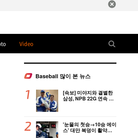
oto
Video
Baseball 많이 본 뉴스
[속보] 미야지와 결별한
삼성, NPB 22G 연속 무
실점 우완 미야모리와 계
약
'눈물의 첫승→10승 에이
스' 대만 복덩이 활약에
고국도 열광…"KBO 새