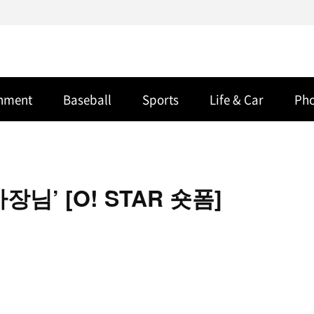
inment
Baseball
Sports
Life & Car
Ph
님’ [O! STAR 숏폼]