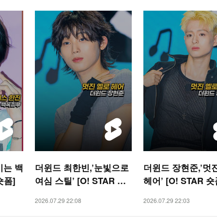
이는 백
더윈드 최한빈,’눈빛으로
더윈드 장현준,’멋
숏폼]
여심 스틸’ [O! STAR 숏
헤어’ [O! STAR 숏
폼]
2026.07.29 22:08
2026.07.29 22:03