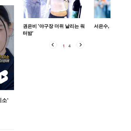
권은비 '야구장 더위 날리는 워
서은수, 사뿐사뿐
터밤'
1
/
4
미소’