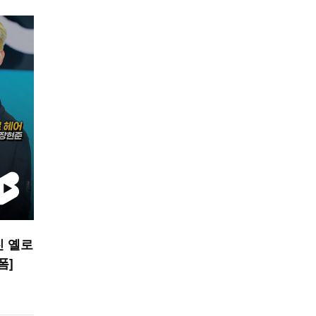
진 옐로
폼]