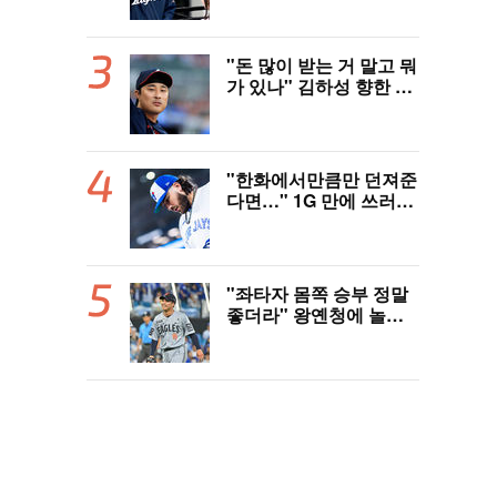
역사 썼다"
"돈 많이 받는 거 말고 뭐
가 있나" 김하성 향한 현
지 매체 직격탄…"로스
터 한 자리 낭비" 날선 비
판
"한화에서만큼만 던져준
다면…" 1G 만에 쓰러진
폰세, 토론토 기대는 식
지 않았다
"좌타자 몸쪽 승부 정말
좋더라" 왕옌청에 놀란
국민 유격수, 1차지명 좌
완 성장세에 대만족 "구
위 좋아지고 안정감 생겼
다" [오!쎈 대구]