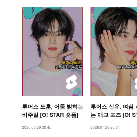
투어스 도훈, 어둠 밝히는
투어스 신유, 여심
비주얼 [O! STAR 숏폼]
는 애교 포즈 [O! S
숏폼]
2026.07.29 20:45
2026.07.29 20:31