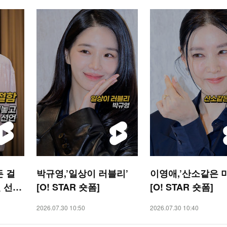
든 걸
박규영,’일상이 러블리’
이영애,’산소같은 
 선언
[O! STAR 숏폼]
[O! STAR 숏폼]
2026.07.30 10:50
2026.07.30 10:40