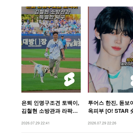
은퇴 인명구조견 토백이,
투어스 한진, 돋보
김철현 소방관과 라팍서
옥피부 [O! STAR 
특별한 시구 [O! SPORT
2026.07.29 22:41
2026.07.29 22:26
S 숏폼]