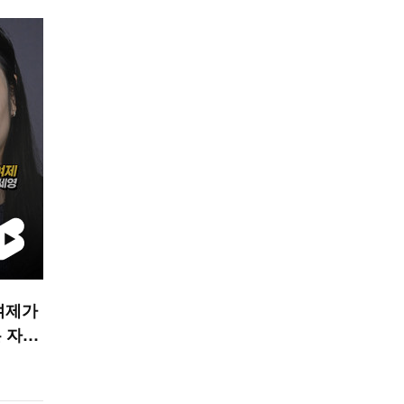
여제가
 자세’