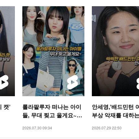
 캣’
롤라팔루자 떠나는 아이
안세영,’배드민턴 
들, 무대 찢고 올게요~
부상 악재를 대하는
[O! STAR 숏폼]
[O! SPORTS 숏폼]
2026.07.30 09:34
2026.07.29 22:50