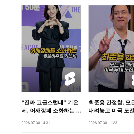
“진짜 고급스럽네” 기은
최준용 간절함, 모
세, 어깨깡패 소화하는 명
내려놓고 미국 도전
품비주얼 [O! STAR 숏
[O! SPORTS 숏폼]
2026.07.30 14:31
2026.07.30 11:23
폼]