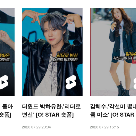
 돌아
더윈드 박하유찬,’리더로
김혜수,'각선미 뽐
 숏폼]
변신’ [O! STAR 숏폼]
큼 미소' [O! STAR
2026.07.29 20:04
2026.07.29 16:15