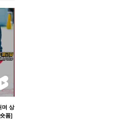
내며 상
 숏폼]