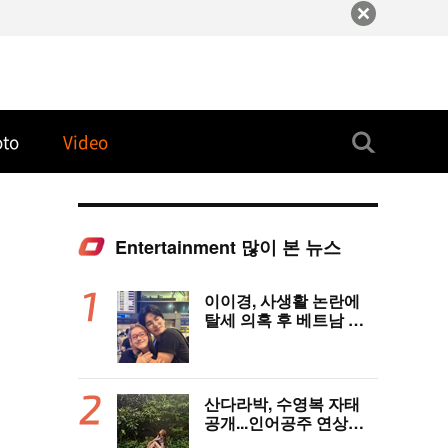
oto
Video
Entertainment 많이 본 뉴스
이이경, 사생활 논란에
탈세 의혹 후 베트남 女
배우와 밀착 스킨십 포착
산다라박, 수영복 자태
공개...인어공주 연상케
하는 비키니+갈색머리