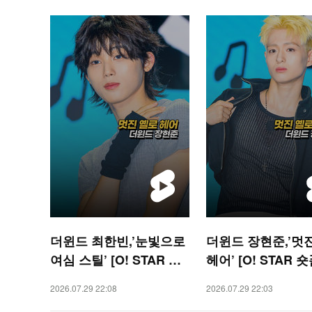
더윈드 최한빈,’눈빛으로
더윈드 장현준,’멋
여심 스틸’ [O! STAR 숏
헤어’ [O! STAR 숏
폼]
2026.07.29 22:08
2026.07.29 22:03