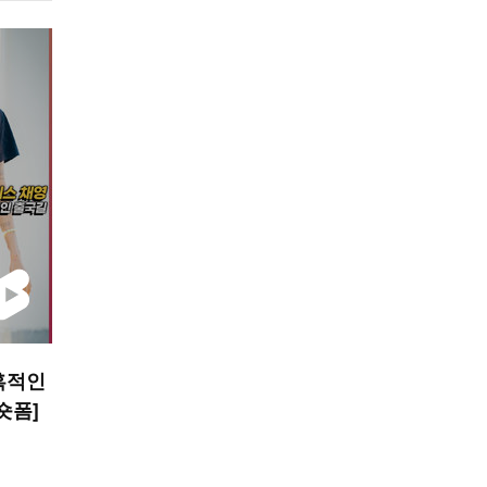
혹적인
 숏폼]