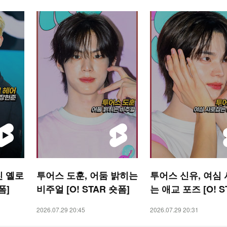
진 옐로
투어스 도훈, 어둠 밝히는
투어스 신유, 여심
폼]
비주얼 [O! STAR 숏폼]
는 애교 포즈 [O! S
숏폼]
2026.07.29 20:45
2026.07.29 20:31