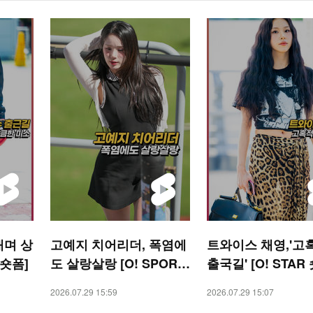
내며 상
고예지 치어리더, 폭염에
트와이스 채영,'고
 숏폼]
도 살랑살랑 [O! SPORT
출국길' [O! STAR
S 숏폼]
2026.07.29 15:59
2026.07.29 15:07