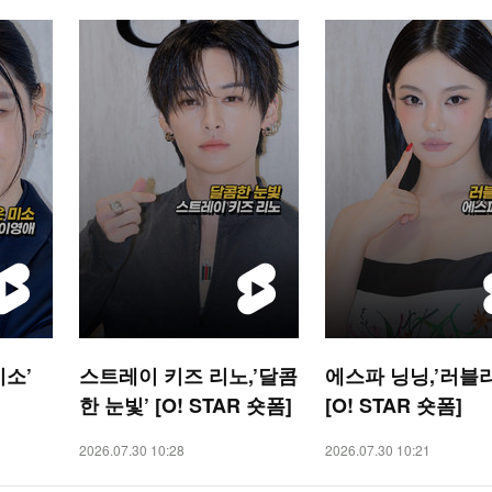
미소’
스트레이 키즈 리노,’달콤
에스파 닝닝,’러블리
한 눈빛’ [O! STAR 숏폼]
[O! STAR 숏폼]
2026.07.30 10:28
2026.07.30 10:21