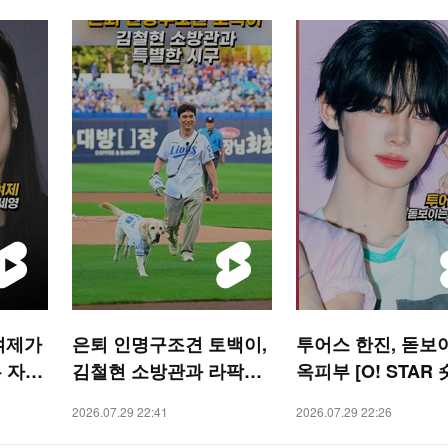
여제가
은퇴 인명구조견 토백이,
투어스 한진, 돋보
 자세’
김철현 소방관과 라팍서
옥피부 [O! STAR 
특별한 시구 [O! SPORT
2026.07.29 22:41
2026.07.29 22:26
S 숏폼]