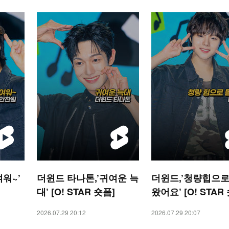
워~’
더윈드 타나톤,’귀여운 늑
더윈드,’청량힙으로
대’ [O! STAR 숏폼]
왔어요’ [O! STAR
2026.07.29 20:12
2026.07.29 20:07