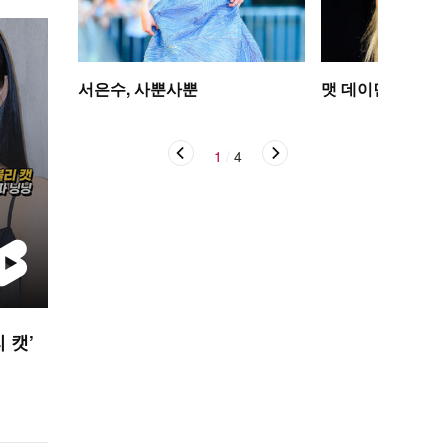
서은수, 사뿐사뿐
맷 데이먼 딸, 인
1
/
4
 캣’