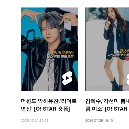
더윈드 박하유찬,’리더로
김혜수,'각선미 뽐
변신’ [O! STAR 숏폼]
큼 미소' [O! STAR
2026.07.29 20:04
2026.07.29 16:15