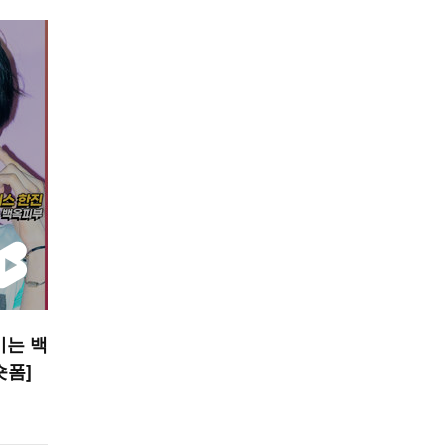
이는 백
숏폼]