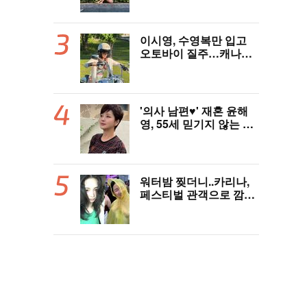
이시영, 수영복만 입고
오토바이 질주…캐나다
한달살이 근황
'의사 남편♥' 재혼 윤해
영, 55세 믿기지 않는 미
모
워터밤 찢더니..카리나,
페스티벌 관객으로 깜짝
등장