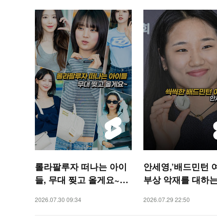
롤라팔루자 떠나는 아이
안세영,’배드민턴 
들, 무대 찢고 올게요~
부상 악재를 대하는
[O! STAR 숏폼]
[O! SPORTS 숏폼]
2026.07.30 09:34
2026.07.29 22:50