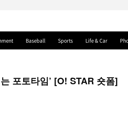
inment
Baseball
Sports
Life & Car
Ph
포토타임’ [O! STAR 숏폼]