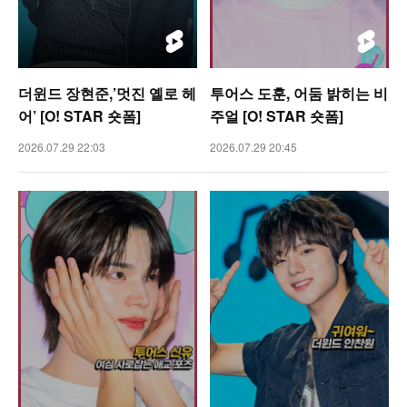
더윈드 장현준,’멋진 옐로 헤
투어스 도훈, 어둠 밝히는 비
어’ [O! STAR 숏폼]
주얼 [O! STAR 숏폼]
2026.07.29 22:03
2026.07.29 20:45