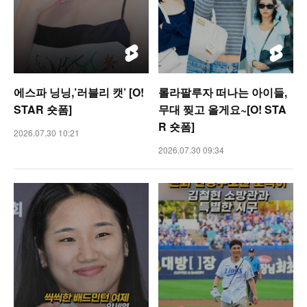
에스파 닝닝,’러블리 캣’ [O!
롤라팔루자 떠나는 아이들,
STAR 숏폼]
무대 찢고 올게요~[O! STA
R 숏폼]
2026.07.30 10:21
2026.07.30 09:34