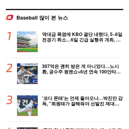
Baseball 많이 본 뉴스
역대급 폭염에 KBO 결단 내렸다, 5~6일
전경기 취소…6일 긴급 실행위 개최, 폭
염 대책 논의 [공식 발표]
307억은 괜히 받은 게 아니었다…노시
환, 공수주 원맨쇼+6년 연속 100안타
[오!쎈 대구]
'코디 폰태'는 언제 돌아오나…박진만 감
독, "최원태가 잘해줘야 선발진 제대로
돌아간다"