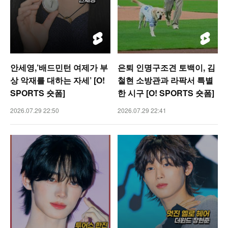
안세영,’배드민턴 여제가 부
은퇴 인명구조견 토백이, 김
상 악재를 대하는 자세’ [O!
철현 소방관과 라팍서 특별
SPORTS 숏폼]
한 시구 [O! SPORTS 숏폼]
2026.07.29 22:50
2026.07.29 22:41