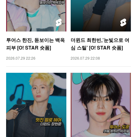
투어스 한진, 돋보이는 백옥
더윈드 최한빈,’눈빛으로 여
피부 [O! STAR 숏폼]
심 스틸’ [O! STAR 숏폼]
2026.07.29 22:26
2026.07.29 22:08