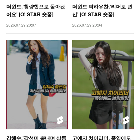
더윈드,’청량힙으로 돌아왔
더윈드 박하유찬,’리더로 변
어요’ [O! STAR 숏폼]
신’ [O! STAR 숏폼]
2026.07.29 20:07
2026.07.29 20:04
김혜수,'각선미 뽐내며 상큼
고예지 치어리더, 폭염에도