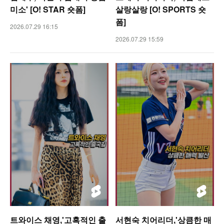
미소' [O! STAR 숏폼]
살랑살랑 [O! SPORTS 숏
폼]
2026.07.29 16:15
2026.07.29 15:59
트와이스 채영,'고혹적인 출
서현숙 치어리더,'상큼한 매