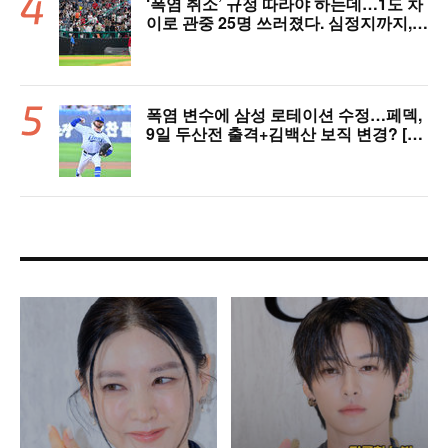
‘폭염 취소’ 규정 따라야 하는데…1도 차
이로 관중 25명 쓰러졌다. 심정지까지,
폭염 경보에도 경기 취소 가능할까
폭염 변수에 삼성 로테이션 수정…페덱,
9일 두산전 출격+김백산 보직 변경? [오!
쎈 대구]