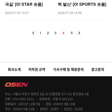
국길' [O! STAR 숏폼]
력 발산' [O! SPORTS 숏폼]
2026.07.29 15:07
2026.07.29 14:56
1
2
3
4
5
회사소개
저작권 규약
기사구매 및 제휴문의
광고문의
주소
서울시 마포구 양화진 4길 33-5(합정동 377-14) 평강빌딩 4층
전화
070-4352-5011
등록번호
서울 아 001114
등록일자
2005년 11월 9일
창립
2004년 9월 13일
창간
2004년 9월 23일
발행인
김영민
편집인
손남원