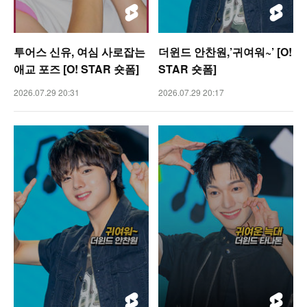
투어스 신유, 여심 사로잡는
더윈드 안찬원,’귀여워~’ [O!
애교 포즈 [O! STAR 숏폼]
STAR 숏폼]
2026.07.29 20:31
2026.07.29 20:17