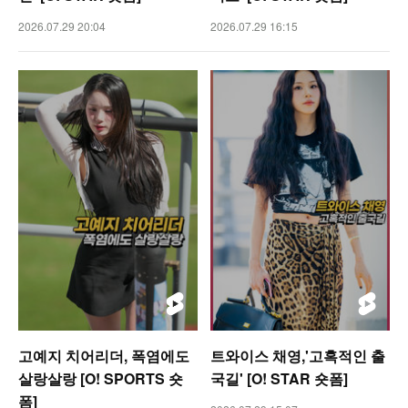
2026.07.29 20:04
2026.07.29 16:15
고예지 치어리더, 폭염에도
트와이스 채영,'고혹적인 출
살랑살랑 [O! SPORTS 숏
국길' [O! STAR 숏폼]
폼]