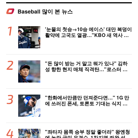
Baseball 많이 본 뉴스
'눈물의 첫승→10승 에이스' 대만 복덩이
활약에 고국도 열광…"KBO 새 역사 썼
다"
"돈 많이 받는 거 말고 뭐가 있나" 김하
성 향한 현지 매체 직격탄…"로스터 한
자리 낭비" 날선 비판
"한화에서만큼만 던져준다면…" 1G 만
에 쓰러진 폰세, 토론토 기대는 식지 않
았다
"좌타자 몸쪽 승부 정말 좋더라" 왕옌청
에 놀란 국민 유격수, 1차지명 좌완 성장