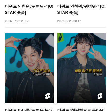
더윈드 안찬원,’귀여워~’ [O!
더윈드 안찬원,’귀여워~’ [O!
STAR 숏폼]
STAR 숏폼]
2026.07.29 20:17
2026.07.29 20:17
더윈드 타나톤,’귀여운 늑대’
더윈드,’청량힙으로 돌아왔