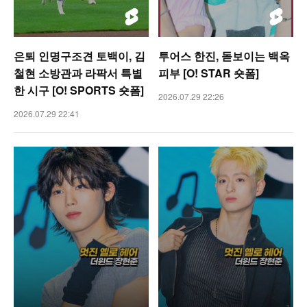
은퇴 인명구조견 토백이, 김
투어스 한진, 돋보이는 백옥
철현 소방관과 라팍서 특별
피부 [O! STAR 숏폼]
한 시구 [O! SPORTS 숏폼]
2026.07.29 22:26
2026.07.29 22:41