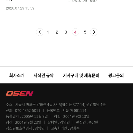
2026.07.29 15:07
2026.07.29 15:59
1
2
3
4
5
회사소개
저작권 규약
기사구매 및 제휴문의
광고문의
주소
서울시 마포구 양화진 4길 33-5(합정동 377-14) 평강빌딩 4층
전화
070-4352-5011
등록번호
서울 아 001114
등록일자
2005년 11월 9일
창립
2004년 9월 13일
창간
2004년 9월 23일
발행인
김영민
편집인
손남원
청소년보호책임자
김영민
고충처리인
강희수