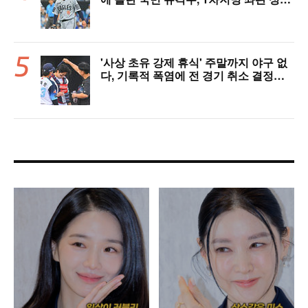
세에 대만족 "구위 좋아지고 안정감 생
겼다" [오!쎈 대구]
'사상 초유 강제 휴식' 주말까지 야구 없
다, 기록적 폭염에 전 경기 취소 결정…1
1일부터 오후 7시 개시 [공식발표]