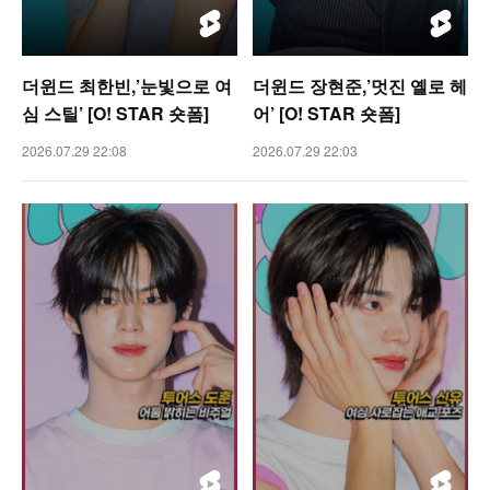
더윈드 최한빈,’눈빛으로 여
더윈드 장현준,’멋진 옐로 헤
심 스틸’ [O! STAR 숏폼]
어’ [O! STAR 숏폼]
2026.07.29 22:08
2026.07.29 22:03