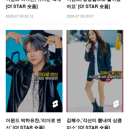
[O! STAR 숏폼]
어요’ [O! STAR 숏폼]
2026.07.29 20:12
2026.07.29 20:07
더윈드 박하유찬,’리더로 변
김혜수,'각선미 뽐내며 상큼
신’ [O! STAR 숏폼]
미소' [O! STAR 숏폼]