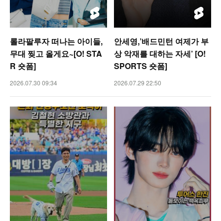
롤라팔루자 떠나는 아이들,
안세영,’배드민턴 여제가 부
무대 찢고 올게요~[O! STA
상 악재를 대하는 자세’ [O!
R 숏폼]
SPORTS 숏폼]
2026.07.30 09:34
2026.07.29 22:50