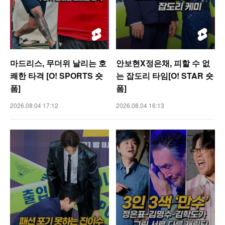
마드리스, 무더위 날리는 호
안보현X정은채, 피할 수 없
쾌한 타격 [O! SPORTS 숏
는 잡도리 타임[O! STAR 숏
폼]
폼]
2026.08.04 17:12
2026.08.04 16:13