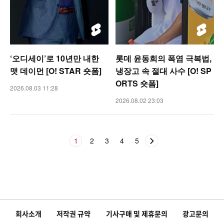
‘오디세이’로 10년만 내한
롯데 윤동희의 폭염 극복법,
맷 데이먼 [O! STAR 숏폼]
냉장고 속 절대 사수 [O! SP
ORTS 숏폼]
2026.08.03 11:28
2026.08.02 23:03
1
2
3
4
5
회사소개
저작권 규약
기사구매 및 제휴문의
광고문의