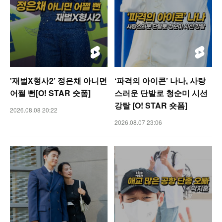
'재벌X형사2’ 정은채 아니면
‘파격의 아이콘’ 나나, 사랑
어쩔 뻔[O! STAR 숏폼]
스러운 단발로 청순미 시선
강탈 [O! STAR 숏폼]
2026.08.08 20:22
2026.08.07 23:06