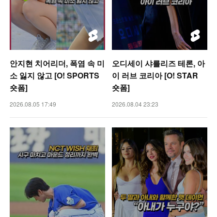
안지현 치어리더, 폭염 속 미
오디세이 샤를리즈 테론, 아
소 잃지 않고 [O! SPORTS
이 러브 코리아 [O! STAR
숏폼]
숏폼]
2026.08.05 17:49
2026.08.04 23:23