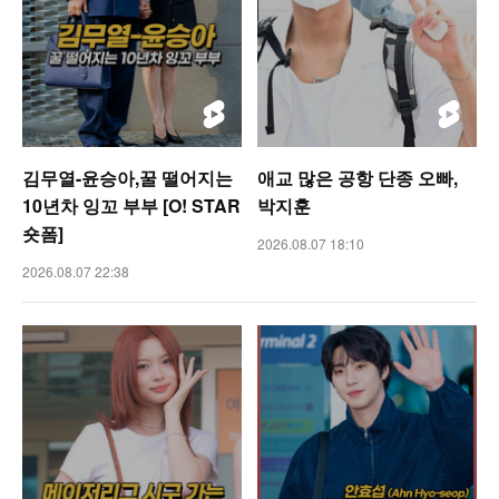
김무열-윤승아,꿀 떨어지는
애교 많은 공항 단종 오빠,
10년차 잉꼬 부부 [O! STAR
박지훈
숏폼]
2026.08.07 18:10
2026.08.07 22:38