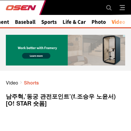
ment
Baseball
Sports
Life & Car
Photo
Video
Video
Shorts
남주혁,’동궁 관전포인트’(f.조승우 노윤서)
[O! STAR 숏폼]