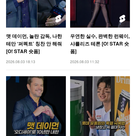
맷 데이먼, 놀란 감독, 나한
우연한 실수, 완벽한 런웨이,
테만 ‘퍼펙트’ 칭찬 안 해줘
샤를리즈 테론 [O! STAR 숏
[O! STAR 숏폼]
폼]
2026.08.03 18:13
2026.08.03 11:32