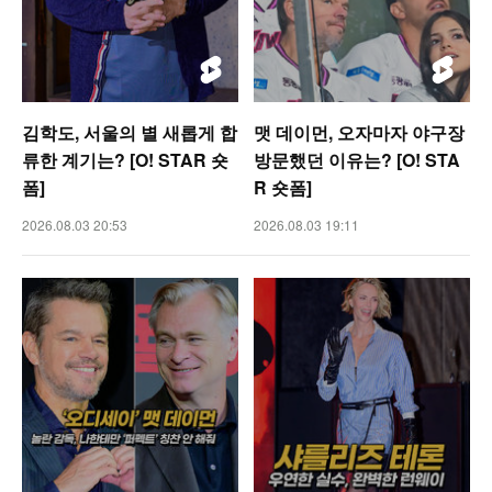
김학도, 서울의 별 새롭게 합
맷 데이먼, 오자마자 야구장
류한 계기는? [O! STAR 숏
방문했던 이유는? [O! STA
폼]
R 숏폼]
2026.08.03 20:53
2026.08.03 19:11