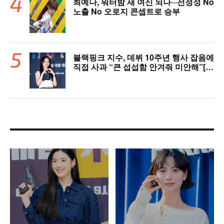
최예나, 워터밤 새 여신 되나···선정성 No
노출 No 오로지 콘셉트로 승부
블랙핑크 지수, 데뷔 10주년 행사 잡음에
직접 사과 “큰 섭섭함 안겨줘 미안해”[핫
피플]