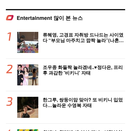
Entertainment 많이 본 뉴스
류혜영, 고경표 자취방 드나드는 사이였
다 “부모님 마주치고 깜짝 놀라”(나혼자
산다)
조우종 화들짝 놀라겠네..♥정다은, 프리
후 과감한 '비키니' 자태
한그루, 쌍둥이맘 맞아? 또 비키니 입었
다…놀라운 수영복 자태