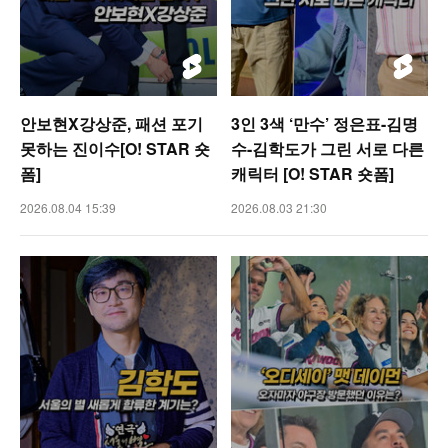
안보현X강상준, 패션 포기
3인 3색 ‘만수’ 정은표-김명
못하는 진이수[O! STAR 숏
수-김학도가 그린 서로 다른
폼]
캐릭터 [O! STAR 숏폼]
2026.08.04 15:39
2026.08.03 21:30