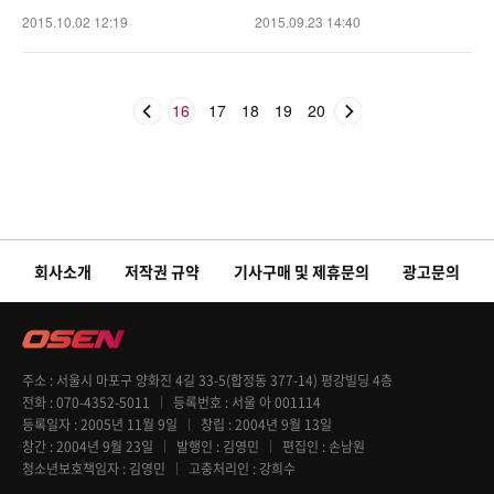
2015.10.02 12:19
2015.09.23 14:40
16
17
18
19
20
회사소개
저작권 규약
기사구매 및 제휴문의
광고문의
주소
서울시 마포구 양화진 4길 33-5(합정동 377-14) 평강빌딩 4층
전화
070-4352-5011
등록번호
서울 아 001114
등록일자
2005년 11월 9일
창립
2004년 9월 13일
창간
2004년 9월 23일
발행인
김영민
편집인
손남원
청소년보호책임자
김영민
고충처리인
강희수