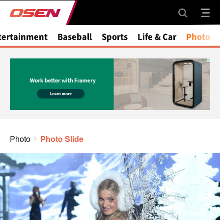
tertainment
Baseball
Sports
Life & Car
Photo
Photo
Photo Slide