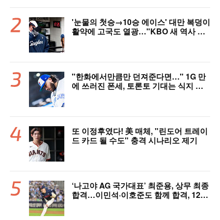
'눈물의 첫승→10승 에이스' 대만 복덩이
활약에 고국도 열광…"KBO 새 역사 썼
다"
"한화에서만큼만 던져준다면…" 1G 만
에 쓰러진 폰세, 토론토 기대는 식지 않
았다
또 이정후였다! 美 매체, "린도어 트레이
드 카드 될 수도" 충격 시나리오 제기
‘나고야 AG 국가대표’ 최준용, 상무 최종
합격…이민석·이호준도 함께 합격, 12월
7일 입대